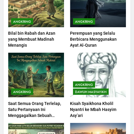
Khutbah Idul Fitri di Rumah
KHUTBAH
ANGKRING
ANGKRING
Bilal bin Rabah dan Azan
Perempuan yang Selalu
201
yang Membuat Madinah
Berbicara Menggunakan
Khutbah jumat: Sejarah
Menangis
Ayat Al-Quran
Seebagai Pembangkit Jiwa
KHUTBAH
202
Khutbah Jumat : Supaya Amal
ANGKRING
Bisa Diterima
ANGKRING
DAWUH MASYAYIKH
KHUTBAH
Saat Semua Orang Terlelap,
Kisah Syaikhona Kholil
Satu Pertanyaan Ini
Nyantri ke Mbah Hasyim
203
Menggagalkan Sebuah
Asy’ari
Khutbah Jumat: Bulan
Maksiat
Muharram Bulan Bersejarah