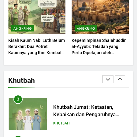
KHUTBAH
1
Khutbah Jumat: Mengapa Orang
ANGKRING
ANGKRING
Dengki Tak Akan Pernah
Kisah Kaum Nabi Luth Belum
Kepemimpinan Shalahuddin
Berjaya?
KHUTBAH
Berakhir: Dua Potret
al-Ayyubi: Teladan yang
Kaumnya yang Kini Kembali
Perlu Dipelajari oleh
Terjadi
2
Pemimpin Zaman Sekarang
(2)
Khutbah Jumat: Melihat
Limpahan Nikmat Allah
Khutbah
KHUTBAH
3
Khutbah Jumat: Ketaatan,
Kebaikan dan Pengaruhnya
dalam Jiwa Manusia
KHUTBAH