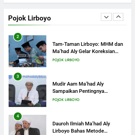
KHUTBAH
Tam-Taman Lirboyo: MHM dan
Ma’had Aly Gelar Koreksian
Pojok Lirboyo
Kitab Semester Ganjil
18
POJOK LIRBOYO
Khutbah Jumat: Mari Mendidik
Anak dengan Baik
3
KHUTBAH
Mudir Aam Ma’had Aly
Sampaikan Pentingnya
Mempelajari Ilmu Hadis Dalam
19
POJOK LIRBOYO
Acara Dauroh Ilmiah
Khutbah Jumat: Intropeksi Bagi
Para Suami
4
KHUTBAH
Dauroh Ilmiah Ma’had Aly
Lirboyo Bahas Metode
Ahlusunnah dalam
20
POJOK LIRBOYO
Mengaplikasikan Hadis Dhaif.
Khutbah Jumat: Pernikahan di
Bulan Syawal
5
KHUTBAH
Dauroh Ilmiah & Sanadan Kitab
Al-Arbain an-Nawawy bersama