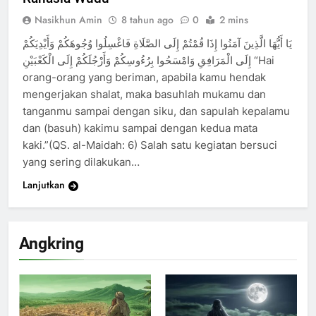
Nasikhun Amin
8 tahun ago
0
2 mins
يَا أَيُّهَا الَّذِينَ آمَنُوا إِذَا قُمْتُمْ إِلَى الصَّلَاةِ فَاغْسِلُوا وُجُوهَكُمْ وَأَيْدِيَكُمْ
إِلَى الْمَرَافِقِ وَامْسَحُوا بِرُءُوسِكُمْ وَأَرْجُلَكُمْ إِلَى الْكَعْبَيْنِ “Hai
orang-orang yang beriman, apabila kamu hendak
mengerjakan shalat, maka basuhlah mukamu dan
tanganmu sampai dengan siku, dan sapulah kepalamu
dan (basuh) kakimu sampai dengan kedua mata
kaki.”(QS. al-Maidah: 6) Salah satu kegiatan bersuci
yang sering dilakukan…
Lanjutkan
Angkring
200