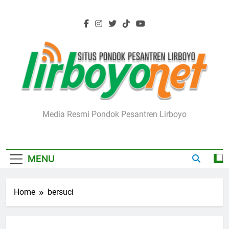
Skip
to
content
Lirboyo.net
Media Resmi Pondok Pesantren Lirboyo
MENU
Home
bersuci