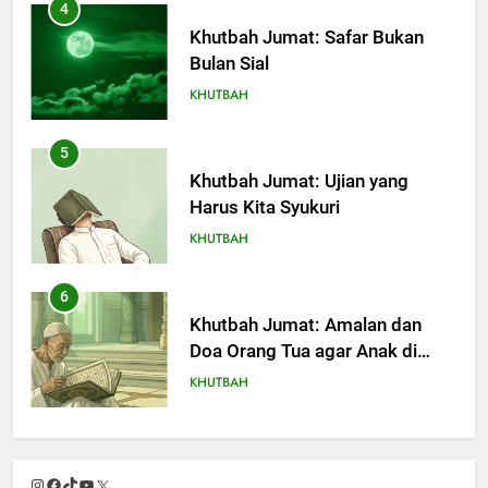
4
Khutbah Jumat: Safar Bukan
Bulan Sial
KHUTBAH
5
Khutbah Jumat: Ujian yang
Harus Kita Syukuri
KHUTBAH
6
Khutbah Jumat: Amalan dan
Doa Orang Tua agar Anak di
Pondok Pesantren Sukses Dunia
KHUTBAH
Akhirat
7
Khutbah Jumat: Refleksi dari
Instagram
Facebook
TikTok
YouTube
X