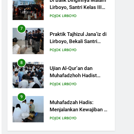
Di Balik Dinginnya Malam
Lirboyo, Santri Kelas III
Aliyah Belajar Praktik
POJOK LIRBOYO
Tajhizul Janaiz
7
Praktik Tajhizul Jana’iz di
Lirboyo, Bekali Santri
dengan Keterampilan
POJOK LIRBOYO
Merawat Jenazah
8
Ujian Al-Qur’an dan
Muhafadzhoh Hadist
Pondok Lirboyo
POJOK LIRBOYO
9
Muhafadzah Hadis:
Menjalankan Kewajiban di
Tengah Padatnya Aktivitas
POJOK LIRBOYO
10