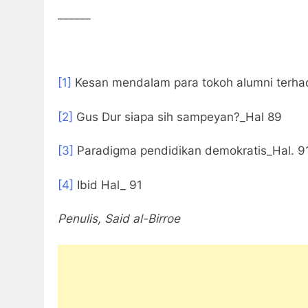
______
[1]
Kesan mendalam para tokoh alumni terhada
[2]
Gus Dur siapa sih sampeyan?_Hal 89
[3]
Paradigma pendidikan demokratis_Hal. 9
[4]
Ibid Hal_ 91
Penulis, Said al-Birroe