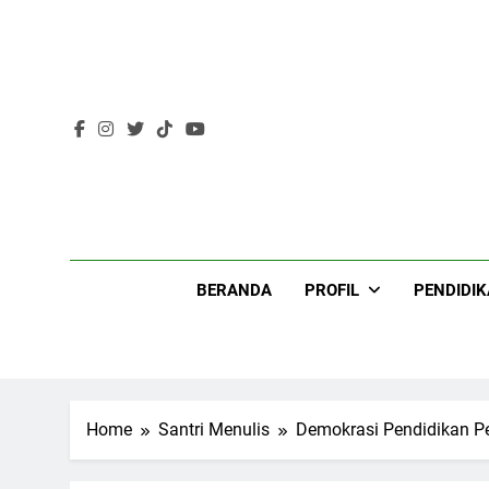
Skip
to
content
Lir
BERANDA
PROFIL
PENDIDI
Home
Santri Menulis
Demokrasi Pendidikan P