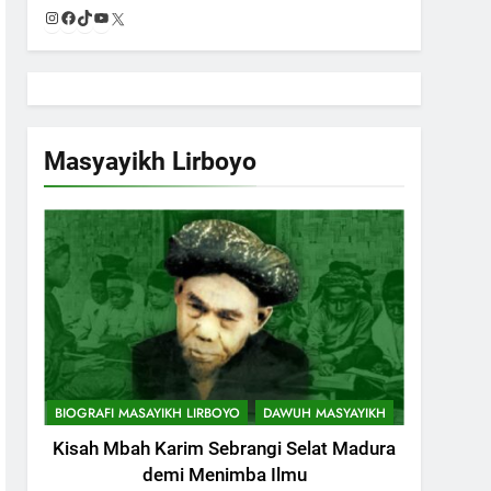
Instagram
Facebook
TikTok
YouTube
X
Masyayikh Lirboyo
744
Himasal Semen Sumbang
Pembangunan Kantor
Himasal
POJOK LIRBOYO
BIOGRAFI MASAYIKH LIRBOYO
DAWUH MASYAYIKH
Kisah Mbah Karim Sebrangi Selat Madura
745
Delegasi MQK Kota Kediri
demi Menimba Ilmu