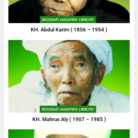
744
Himasal Semen Sumbang
BIOGRAFI MASAYIKH LIRBOYO
Pembangunan Kantor Himasal
KH. Abdul Karim ( 1856 – 1954 )
POJOK LIRBOYO
745
Delegasi MQK Kota Kediri
Menuju Probolinggo
POJOK LIRBOYO
746
Haflah Akhirussanah, Lirboyo
Gelar Pameran
BIOGRAFI MASAYIKH LIRBOYO
POJOK LIRBOYO
KH. Mahrus Aly ( 1907 – 1985 )
747
Silaturahi dan Istighosah