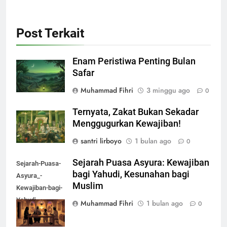
Post Terkait
Enam Peristiwa Penting Bulan
Safar
Muhammad Fihri
3 minggu ago
0
Ternyata, Zakat Bukan Sekadar
Menggugurkan Kewajiban!
santri lirboyo
1 bulan ago
0
Sejarah Puasa Asyura: Kewajiban
Sejarah-Puasa-
bagi Yahudi, Kesunahan bagi
Asyura_-
Muslim
Kewajiban-bagi-
Yahudi,-
Muhammad Fihri
1 bulan ago
0
Kesunahan-bagi-
Muslim