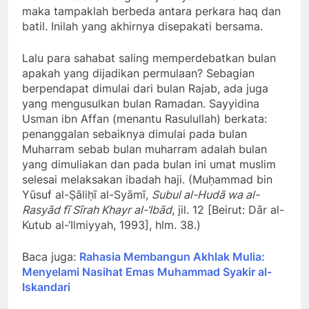
maka tampaklah berbeda antara perkara haq dan
batil. Inilah yang akhirnya disepakati bersama.
Lalu para sahabat saling memperdebatkan bulan
apakah yang dijadikan permulaan? Sebagian
berpendapat dimulai dari bulan Rajab, ada juga
yang mengusulkan bulan Ramadan. Sayyidina
Usman ibn Affan (menantu Rasulullah) berkata:
penanggalan sebaiknya dimulai pada bulan
Muharram sebab bulan muharram adalah bulan
yang dimuliakan dan pada bulan ini umat muslim
selesai melaksakan ibadah haji. (Muḥammad bin
Yūsuf al-Ṣāliḥī al-Syāmī,
Subul al-Hudā wa al-
Rasyād fī Sīrah Khayr al-‘Ibād
, jil. 12 [Beirut: Dār al-
Kutub al-‘Ilmiyyah, 1993], hlm. 38.)
Baca juga:
Rahasia Membangun Akhlak Mulia:
Menyelami Nasihat Emas Muhammad Syakir al-
Iskandari