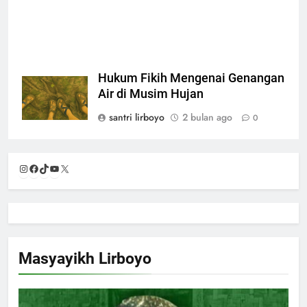
Hukum Fikih Mengenai Genangan
Air di Musim Hujan
santri lirboyo
2 bulan ago
0
Instagram
Facebook
TikTok
YouTube
X
Masyayikh Lirboyo