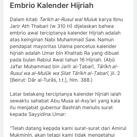
Embrio Kalender Hijriah
Dalam kitab
Tarikh ar-Rusul wal Muluk
karya Ibnu
Jarir Ath Thabari (w 310 H) dijelaskan bahwa
embrio awal terciptanya kalender Hijriah adalah
atas keinginan Nabi Muhammad Saw. Namun
pendapat mayoritas Ulama pencetus kalender
hijriah adalah Umar bin Khattab Ra yang dibuat
pada bulan Rabiul Awal tahun 16 Hijriah. (Abū
Ja‘far Muḥammad bin Jarīr al-Ṭabarī,
Tārīkh al-
Rusul wa al-Mulūk wa Ṣilat Tārīkh al-Ṭabarī
, jil. 2
[Beirut: Dār al-Turāṡ, t.t.], hlm. 388.)
Latar belakang terciptanya kalender hijriah ialah
sewaktu sahabat Abu Musa al-Asy’ari yang kala
itu menjabat gubernur Bashrah menulis surat
kepada Sayyidina Umar:
“Telah datang kepada kami surat-surat dari Amirul
Mukminin, akan tetapi kami tidak mengetahui