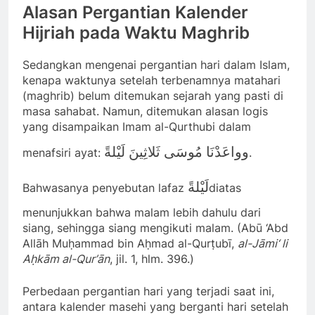
Alasan Pergantian Kalender
Hijriah pada Waktu Maghrib
Sedangkan mengenai pergantian hari dalam Islam,
kenapa waktunya setelah terbenamnya matahari
(maghrib) belum ditemukan sejarah yang pasti di
masa sahabat. Namun, ditemukan alasan logis
yang disampaikan Imam al-Qurthubi dalam
وواعَدْنَا مُوسَى ثَلاثِينَ لَيْلةً
menafsiri ayat:
.
لَيْلةً
Bahwasanya penyebutan lafaz
diatas
menunjukkan bahwa malam lebih dahulu dari
siang, sehingga siang mengikuti malam. (Abū ‘Abd
Allāh Muḥammad bin Aḥmad al-Qurṭubī,
al-Jāmi‘ li
Aḥkām al-Qur’ān
, jil. 1, hlm. 396.)
Perbedaan pergantian hari yang terjadi saat ini,
antara kalender masehi yang berganti hari setelah