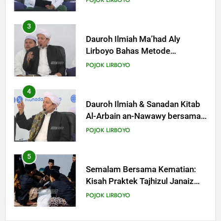
Mengaplikasikan Hadis Dhaif.
4
Dauroh Ilmiah & Sanadan Kitab
Al-Arbain an-Nawawy bersama
As-Syaikh Dr. Yasir Al-Adny
POJOK LIRBOYO
5
Semalam Bersama Kematian:
Kisah Praktek Tajhizul Janaiz
Siswa III Aliyah
POJOK LIRBOYO
6
Di Balik Dinginnya Malam
Lirboyo, Santri Kelas III Aliyah
Belajar Praktik Tajhizul Janaiz
POJOK LIRBOYO