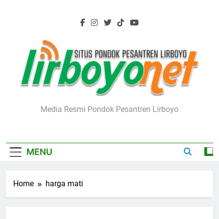
Skip
to
content
Lirboyo.net
Media Resmi Pondok Pesantren Lirboyo
MENU
Home
harga mati