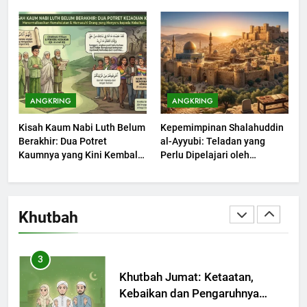
Khutbah Jumat: Mengapa Orang
Maksiat
Dengki Tak Akan Pernah
Berjaya?
KHUTBAH
2
Khutbah Jumat: Melihat
ANGKRING
ANGKRING
Limpahan Nikmat Allah
Kisah Kaum Nabi Luth Belum
Kepemimpinan Shalahuddin
KHUTBAH
Berakhir: Dua Potret
al-Ayyubi: Teladan yang
Kaumnya yang Kini Kembali
Perlu Dipelajari oleh
Terjadi
3
Pemimpin Zaman Sekarang
(2)
Khutbah Jumat: Ketaatan,
Kebaikan dan Pengaruhnya
Khutbah
dalam Jiwa Manusia
KHUTBAH
4
Khutbah Jumat: Safar Bukan
Bulan Sial