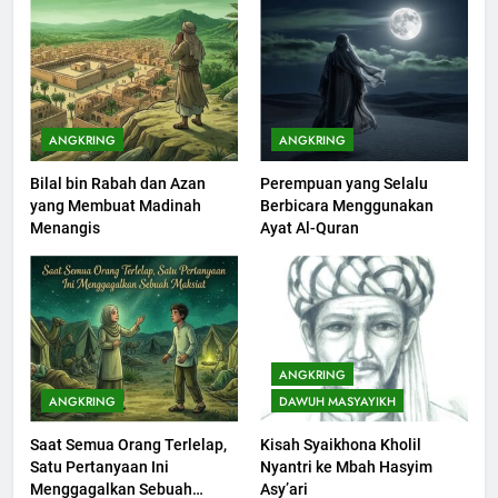
201
Khutbah jumat: Sejarah
Seebagai Pembangkit Jiwa
KHUTBAH
ANGKRING
ANGKRING
Bilal bin Rabah dan Azan
Perempuan yang Selalu
202
yang Membuat Madinah
Berbicara Menggunakan
Khutbah Jumat : Supaya Amal
Menangis
Ayat Al-Quran
Bisa Diterima
KHUTBAH
203
Khutbah Jumat: Bulan
ANGKRING
Muharram Bulan Bersejarah
ANGKRING
DAWUH MASYAYIKH
KHUTBAH
Saat Semua Orang Terlelap,
Kisah Syaikhona Kholil
Satu Pertanyaan Ini
Nyantri ke Mbah Hasyim
1
Menggagalkan Sebuah
Asy’ari