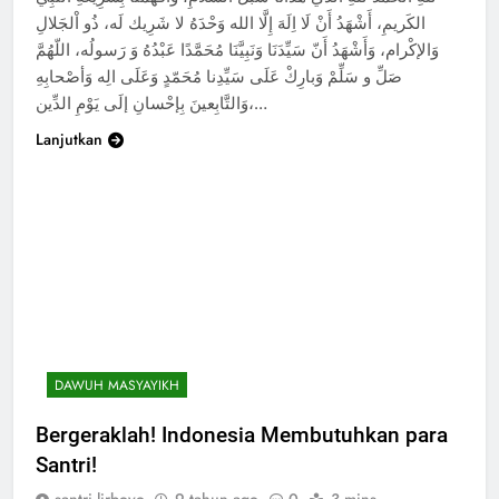
الكَريمِ، أَشْهَدُ أَنْ لَا اِلَهَ إِلَّا الله وَحْدَهُ لا شَرِيك لَه، ذُو اْلجَلالِ
وَالإكْرام، وَأَشْهَدُ أَنّ سَيِّدَنَا وَنَبِيَّنَا مُحَمَّدًا عَبْدُهُ وَ رَسولُه، اللّهُمَّ
صَلِّ و سَلِّمْ وَبارِكْ عَلَى سَيِّدِنا مُحَمّدٍ وَعَلَى الِه وَأصْحابِهِ
وَالتَّابِعينَ بِإحْسانِ إلَى يَوْمِ الدِّين،…
Lanjutkan
DAWUH MASYAYIKH
Bergeraklah! Indonesia Membutuhkan para
Santri!
santri lirboyo
9 tahun ago
0
3 mins