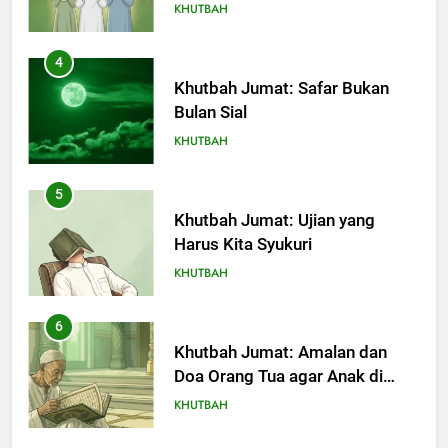
KHUTBAH
5
Khutbah Jumat: Ujian yang
Harus Kita Syukuri
KHUTBAH
6
Khutbah Jumat: Amalan dan
Doa Orang Tua agar Anak di
Pondok Pesantren Sukses Dunia
KHUTBAH
Akhirat
7
Khutbah Jumat: Refleksi dari
Cerita Mimbar Rasulullah
KHUTBAH