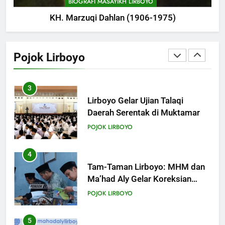
BIOGRAFI MASAYIKH LIRBOYO
Khutbah Jumat: Mari Mendidik
KH. Marzuqi Dahlan (1906-1975)
Anak dengan Baik
2
KHUTBAH
Ikonik: Menilik Wajah Baru
Langgar Angkring, Cikal Bakal
Pojok Lirboyo
Ponpes Lirboyo yang Selesai
19
POJOK LIRBOYO
Direvitalisasi
Khutbah Jumat: Intropeksi Bagi
Para Suami
3
KHUTBAH
Lirboyo Gelar Ujian Talaqi
Daerah Serentak di Muktamar
20
POJOK LIRBOYO
Khutbah Jumat: Pernikahan di
Bulan Syawal
4
KHUTBAH
Tam-Taman Lirboyo: MHM dan
Ma’had Aly Gelar Koreksian
Kitab Semester Ganjil
21
POJOK LIRBOYO
Khutbah Jumat: Apa yang Harus
Terjadi Setelah Ramadhan?
5