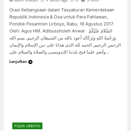
Orasi Kebangsaan dalam Tasyakuran Kemerdekaan
Republik Indonesia & Doa untuk Para Pahlawan,
Pondok Pesantren Lirboyo, Rabu, 16 Agustus 2017.
Oleh: Agus HM. Adibussholeh Anwar السَّلَامُ عَلَيْكُمْ
وَرَحْمَةُ اللهِ وَبَرَكَاتُه أعوذ بالله من الشيطان الرجيم, بسم الله
الرحمن الرحيم, الحمد لله الذى هدانا على دين الإسلام والإيمان
وأنعم علينا فتح بلدتنا الإندونيسى والصلاة والسلام على…
Lanjutkan
POJOK LIRBOYO