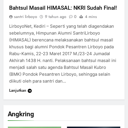
Bahtsul Masail HIMASAL: NKRI Sudah Final!
santri lirboyo
9 tahun ago
0
4 mins
LirboyoNet, Kediri – Seperti yang telah diagendakan
sebelumnya, Himpunan Alumni SantriLirboyo
(HIMASAL) berencana melaksanakan bahtsul masail
khusus bagi alumni Pondok Pesantren Lirboyo pada
Rabu-Kamis, 22-23 Maret 2017 M./23-24 Jumadal
Akhirah 1438 H. nanti. Pelaksanaan bahtsul masail ini
menjadi salah satu agenda Bahtsul Masail Kubro
(BMK) Pondok Pesantren Lirboyo, sehingga selain
diikuti oleh para santri dan…
Lanjutkan
200
Khutbah Idul Fitri di Rumah
Angkring
KHUTBAH