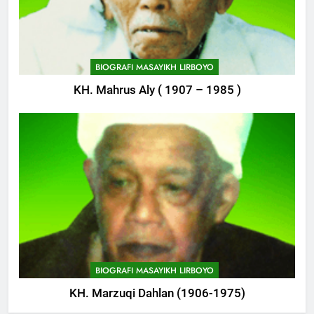
Di Tengah Krisis Moral
746
KHUTBAH
Haflah Akhirussanah, Lirboyo
Gelar Pameran
BIOGRAFI MASAYIKH LIRBOYO
15
POJOK LIRBOYO
KH. Mahrus Aly ( 1907 – 1985 )
Khutbah Jumat: Seni Menata
Niat dalam Bekerja
747
KHUTBAH
Silaturahi dan Istighosah
Bersama Kapolda Jawa Timur
16
POJOK LIRBOYO
Khutbah Jumat: Teguh Bersama
Al-Qur’an
1
KHUTBAH
Tam-Taman Lirboyo: MHM dan
Ma’had Aly Gelar Koreksian
Kitab Semester Ganjil
17
POJOK LIRBOYO
BIOGRAFI MASAYIKH LIRBOYO
Khutbah Jumat: Memuliakan
KH. Marzuqi Dahlan (1906-1975)
Bulan Dzulqa’dah
2