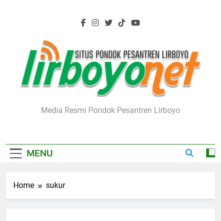
Skip
to
content
Lirboyo.net
Media Resmi Pondok Pesantren Lirboyo
MENU
Home
sukur