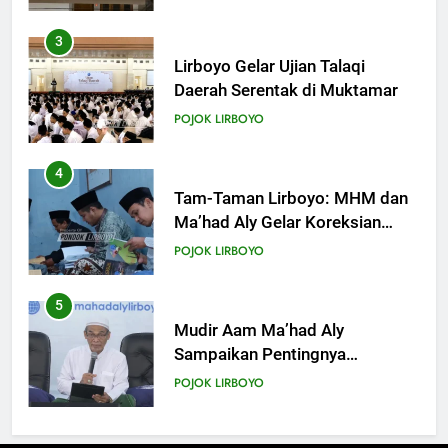
4
Tam-Taman Lirboyo: MHM dan
Ma’had Aly Gelar Koreksian
Kitab Semester Ganjil
POJOK LIRBOYO
5
Mudir Aam Ma’had Aly
Sampaikan Pentingnya
Mempelajari Ilmu Hadis Dalam
POJOK LIRBOYO
Acara Dauroh Ilmiah
6
Dauroh Ilmiah Ma’had Aly
Lirboyo Bahas Metode
Ahlusunnah dalam
POJOK LIRBOYO
Mengaplikasikan Hadis Dhaif.
7