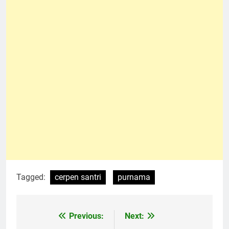
Tagged:
cerpen santri
purnama
Previous:
Next:
Navigasi