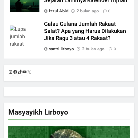
Sejarah Lahirnya Kalender Hijriah
Izzul Abid
2 bulan ago
0
Galau Gulana Jumlah Rakaat
Salat? Apa yang Harus Dilakukan
Jika Ragu 3 atau 4 Rakaat?
santri lirboyo
2 bulan ago
0
Instagram
Facebook
TikTok
YouTube
X
Masyayikh Lirboyo