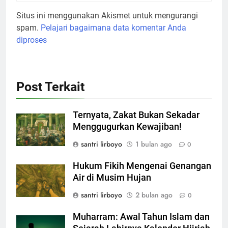
Situs ini menggunakan Akismet untuk mengurangi
spam.
Pelajari bagaimana data komentar Anda
diproses
Post Terkait
Ternyata, Zakat Bukan Sekadar
Menggugurkan Kewajiban!
santri lirboyo
1 bulan ago
0
Hukum Fikih Mengenai Genangan
Air di Musim Hujan
santri lirboyo
2 bulan ago
0
Muharram: Awal Tahun Islam dan