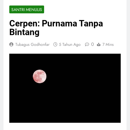
SANTRI MENULIS
Cerpen: Purnama Tanpa
Bintang
0
Tubagus Godhonfar
5 Tahun Ago
7 Mins