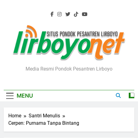
Skip
to
content
Lirboyo.net
Media Resmi Pondok Pesantren Lirboyo
MENU
Home
Santri Menulis
Cerpen: Purnama Tanpa Bintang