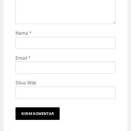
Nama
*
Email
*
Situs Web