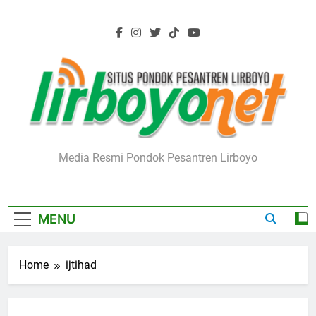
Skip
to
content
Lirboyo.net
Media Resmi Pondok Pesantren Lirboyo
MENU
Home
ijtihad