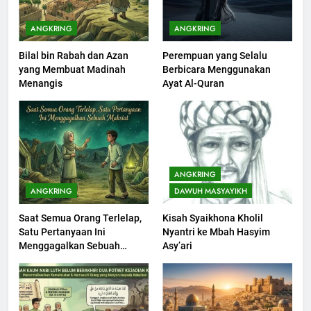
KHUTBAH
ANGKRING
ANGKRING
Bilal bin Rabah dan Azan
Perempuan yang Selalu
201
yang Membuat Madinah
Berbicara Menggunakan
Khutbah jumat: Sejarah
Menangis
Ayat Al-Quran
Seebagai Pembangkit Jiwa
KHUTBAH
202
Khutbah Jumat : Supaya Amal
ANGKRING
Bisa Diterima
ANGKRING
DAWUH MASYAYIKH
KHUTBAH
Saat Semua Orang Terlelap,
Kisah Syaikhona Kholil
Satu Pertanyaan Ini
Nyantri ke Mbah Hasyim
203
Menggagalkan Sebuah
Asy’ari
Khutbah Jumat: Bulan
Maksiat
Muharram Bulan Bersejarah
KHUTBAH