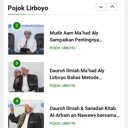
Sampaikan Pentingnya
Pojok Lirboyo
Mempelajari Ilmu Hadis Dalam
18
POJOK LIRBOYO
Acara Dauroh Ilmiah
Khutbah Jumat: Mari Mendidik
Anak dengan Baik
3
KHUTBAH
Dauroh Ilmiah Ma’had Aly
Lirboyo Bahas Metode
Ahlusunnah dalam
19
POJOK LIRBOYO
Mengaplikasikan Hadis Dhaif.
Khutbah Jumat: Intropeksi Bagi
Para Suami
4
KHUTBAH
Dauroh Ilmiah & Sanadan Kitab
Al-Arbain an-Nawawy bersama
As-Syaikh Dr. Yasir Al-Adny
20
POJOK LIRBOYO
Khutbah Jumat: Pernikahan di
Bulan Syawal
5
KHUTBAH
Semalam Bersama Kematian:
Kisah Praktek Tajhizul Janaiz
Siswa III Aliyah
21
POJOK LIRBOYO