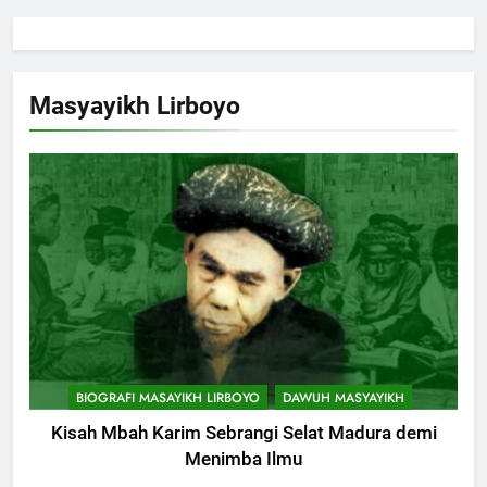
KHUTBAH
8
Khutbah Jumat Perihal Bulan
Masyayikh Lirboyo
Muharam
KHUTBAH
9
Khutbah Jumat: Mereka yang
Mendapat Predikat Haji Mabrur
KHUTBAH
10
Khutbah Jumat: Hak Penting
BIOGRAFI MASAYIKH LIRBOYO
DAWUH MASYAYIKH
Yang Harus Kita Berikan Kepada
Istri
Kisah Mbah Karim Sebrangi Selat Madura demi
KHUTBAH
Menimba Ilmu