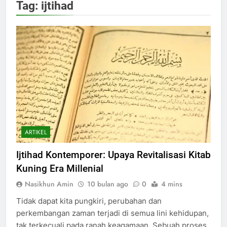
Tag:
ijtihad
ARTIKEL
Ijtihad Kontemporer: Upaya Revitalisasi Kitab
Kuning Era Millenial
Nasikhun Amin
10 bulan ago
0
4 mins
Tidak dapat kita pungkiri, perubahan dan
perkembangan zaman terjadi di semua lini kehidupan,
tak terkecuali pada ranah keagamaan. Sebuah proses