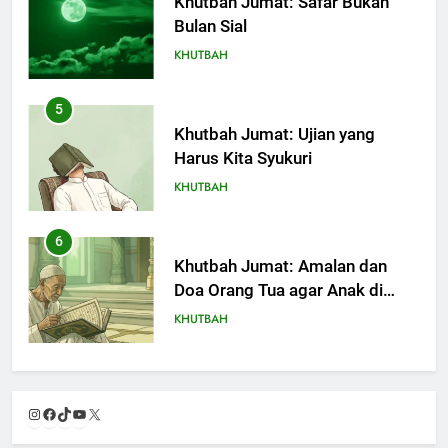
Khutbah Jumat: Safar Bukan
Bulan Sial
KHUTBAH
5
Khutbah Jumat: Ujian yang
Harus Kita Syukuri
KHUTBAH
6
Khutbah Jumat: Amalan dan
Doa Orang Tua agar Anak di
Pondok Pesantren Sukses Dunia
KHUTBAH
Akhirat
7
Khutbah Jumat: Refleksi dari
Instagram
Facebook
TikTok
YouTube
X
Cerita Mimbar Rasulullah