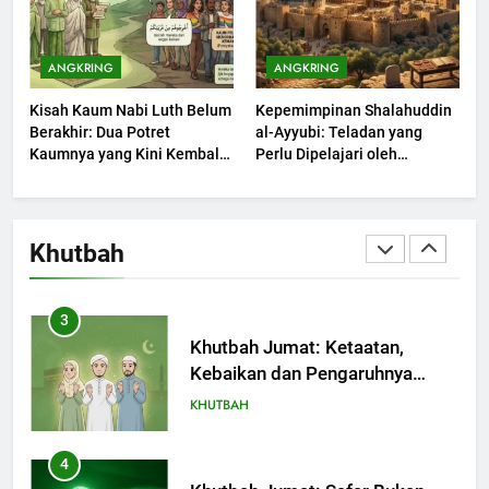
1
Khutbah Jumat: Mengapa Orang
ANGKRING
ANGKRING
Dengki Tak Akan Pernah
Kisah Kaum Nabi Luth Belum
Kepemimpinan Shalahuddin
Berjaya?
KHUTBAH
Berakhir: Dua Potret
al-Ayyubi: Teladan yang
Kaumnya yang Kini Kembali
Perlu Dipelajari oleh
Terjadi
2
Pemimpin Zaman Sekarang
(2)
Khutbah Jumat: Melihat
Limpahan Nikmat Allah
Khutbah
KHUTBAH
3
Khutbah Jumat: Ketaatan,
Kebaikan dan Pengaruhnya
dalam Jiwa Manusia
KHUTBAH
4