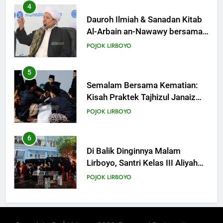
Bulan Syawal
4
KHUTBAH
Dauroh Ilmiah & Sanadan Kitab
Al-Arbain an-Nawawy bersama
As-Syaikh Dr. Yasir Al-Adny
21
POJOK LIRBOYO
Khutbah Jumat: Apa yang Harus
Terjadi Setelah Ramadhan?
5
KHUTBAH
Semalam Bersama Kematian:
Kisah Praktek Tajhizul Janaiz
Siswa III Aliyah
22
POJOK LIRBOYO
Khutbah Idul Fitri: Momentum
Sucikan Hati, Perkuat
6
Silaturahmi
KHUTBAH
Di Balik Dinginnya Malam
Lirboyo, Santri Kelas III Aliyah
Belajar Praktik Tajhizul Janaiz
23
POJOK LIRBOYO
Khutbah Jumat: Menyelami
Makna dan Rahasia Malam
7
Lailatul Qadar
KHUTBAH
Praktik Tajhizul Jana’iz di