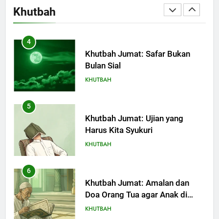
Kebaikan dan Pengaruhnya
Khutbah
dalam Jiwa Manusia
KHUTBAH
4
Khutbah Jumat: Safar Bukan
Bulan Sial
KHUTBAH
5
Khutbah Jumat: Ujian yang
Harus Kita Syukuri
KHUTBAH
6
Khutbah Jumat: Amalan dan
Doa Orang Tua agar Anak di
Pondok Pesantren Sukses Dunia
KHUTBAH
Akhirat