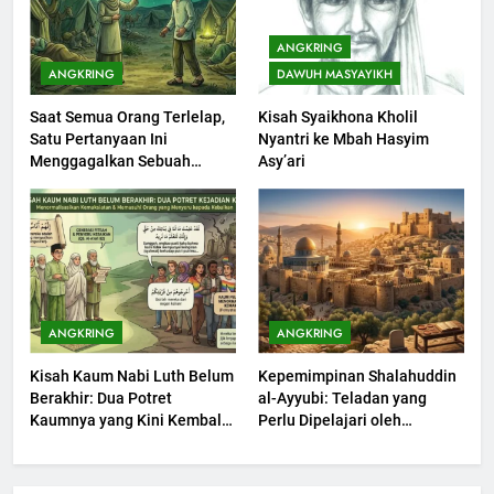
203
Khutbah Jumat: Bulan
ANGKRING
Muharram Bulan Bersejarah
ANGKRING
DAWUH MASYAYIKH
KHUTBAH
Saat Semua Orang Terlelap,
Kisah Syaikhona Kholil
Satu Pertanyaan Ini
Nyantri ke Mbah Hasyim
1
Menggagalkan Sebuah
Asy’ari
Khutbah Jumat: Mengapa Orang
Maksiat
Dengki Tak Akan Pernah
Berjaya?
KHUTBAH
2
Khutbah Jumat: Melihat
ANGKRING
ANGKRING
Limpahan Nikmat Allah
Kisah Kaum Nabi Luth Belum
Kepemimpinan Shalahuddin
KHUTBAH
Berakhir: Dua Potret
al-Ayyubi: Teladan yang
Kaumnya yang Kini Kembali
Perlu Dipelajari oleh
Terjadi
3
Pemimpin Zaman Sekarang
(2)
Khutbah Jumat: Ketaatan,