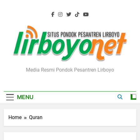
Skip
to
content
Lirboyo.net
Media Resmi Pondok Pesantren Lirboyo
MENU
Home
Quran