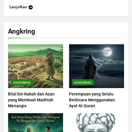
Lanjutkan
200
Khutbah Idul Fitri di Rumah
Angkring
KHUTBAH
201
Khutbah jumat: Sejarah
Seebagai Pembangkit Jiwa
KHUTBAH
ANGKRING
ANGKRING
Bilal bin Rabah dan Azan
Perempuan yang Selalu
202
yang Membuat Madinah
Berbicara Menggunakan
Khutbah Jumat : Supaya Amal
Menangis
Ayat Al-Quran
Bisa Diterima
KHUTBAH