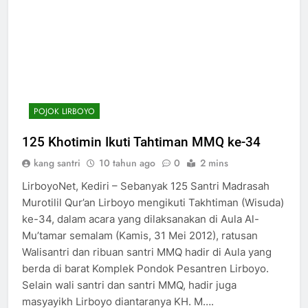
POJOK LIRBOYO
125 Khotimin Ikuti Tahtiman MMQ ke-34
kang santri
10 tahun ago
0
2 mins
LirboyoNet, Kediri – Sebanyak 125 Santri Madrasah
Murotilil Qur’an Lirboyo mengikuti Takhtiman (Wisuda)
ke-34, dalam acara yang dilaksanakan di Aula Al-
Mu’tamar semalam (Kamis, 31 Mei 2012), ratusan
Walisantri dan ribuan santri MMQ hadir di Aula yang
berda di barat Komplek Pondok Pesantren Lirboyo.
Selain wali santri dan santri MMQ, hadir juga
masyayikh Lirboyo diantaranya KH. M….