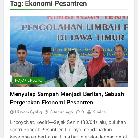
Tag:
Ekonomi Pesantren
POJOK LIRBOYO
Menyulap Sampah Menjadi Berlian, Sebuah
Pergerakan Ekonomi Pesantren
Hisyam Syafiq
8 tahun ago
0
2 mins
LirboyoNet, Kediri—Sejak Senin (30/04) lalu, puluhan
santri Pondok Pesantren Lirboyo mendapatkan
kesempatan berharga. Lima hari mereka dengan getol