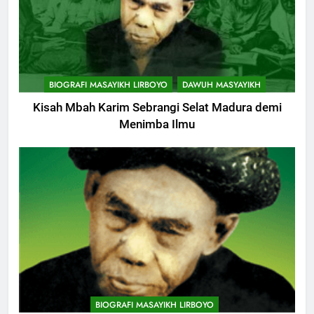
Istri
KHUTBAH
11
Khutbah: Keistimewaan Hari
BIOGRAFI MASAYIKH LIRBOYO
DAWUH MASYAYIKH
Jumat
Kisah Mbah Karim Sebrangi Selat Madura demi
KHUTBAH
Menimba Ilmu
12
Khutbah Jumat: Memetik
Ranumnya Buah Ketakwaan
KHUTBAH
13
Khutbah Jum’at: Lisanmu,
Keselamatanmu
747
KHUTBAH
Himasal Semen Sumbang
BIOGRAFI MASAYIKH LIRBOYO
Pembangunan Kantor Himasal