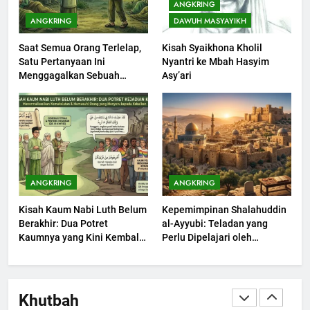
ANGKRING
Muharram Bulan Bersejarah
ANGKRING
DAWUH MASYAYIKH
KHUTBAH
Saat Semua Orang Terlelap,
Kisah Syaikhona Kholil
Satu Pertanyaan Ini
Nyantri ke Mbah Hasyim
1
Menggagalkan Sebuah
Asy’ari
Khutbah Jumat: Mengapa Orang
Maksiat
Dengki Tak Akan Pernah
Berjaya?
KHUTBAH
2
Khutbah Jumat: Melihat
ANGKRING
ANGKRING
Limpahan Nikmat Allah
Kisah Kaum Nabi Luth Belum
Kepemimpinan Shalahuddin
KHUTBAH
Berakhir: Dua Potret
al-Ayyubi: Teladan yang
Kaumnya yang Kini Kembali
Perlu Dipelajari oleh
Terjadi
3
Pemimpin Zaman Sekarang
(2)
Khutbah Jumat: Ketaatan,
Kebaikan dan Pengaruhnya
Khutbah
dalam Jiwa Manusia
KHUTBAH