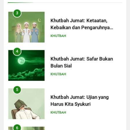
4
Khutbah Jumat: Safar Bukan
Bulan Sial
KHUTBAH
5
Khutbah Jumat: Ujian yang
Harus Kita Syukuri
KHUTBAH
6
Khutbah Jumat: Amalan dan
Doa Orang Tua agar Anak di
Pondok Pesantren Sukses Dunia
KHUTBAH
Akhirat
7