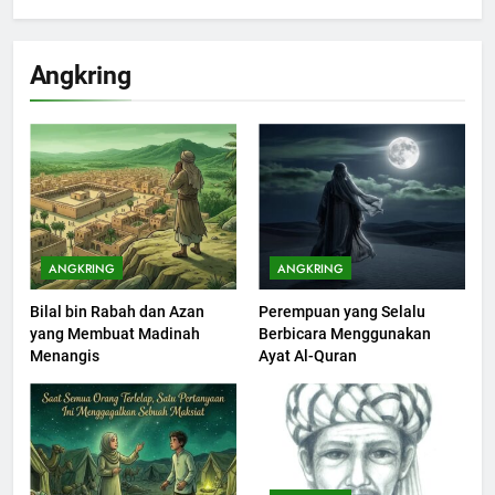
200
Khutbah Idul Fitri di Rumah
Angkring
KHUTBAH
201
Khutbah jumat: Sejarah
Seebagai Pembangkit Jiwa
KHUTBAH
ANGKRING
ANGKRING
Bilal bin Rabah dan Azan
Perempuan yang Selalu
202
yang Membuat Madinah
Berbicara Menggunakan
Khutbah Jumat : Supaya Amal
Menangis
Ayat Al-Quran
Bisa Diterima
KHUTBAH
203
Khutbah Jumat: Bulan