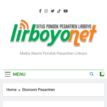
Skip
to
content
Lirboyo.net
Media Resmi Pondok Pesantren Lirboyo
MENU
Home
Ekonomi Pesantren