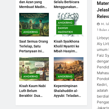
dan Azan yang
Selalu Berbicara
Mater
Sejarah Seebagai
Membuat Madinah
Menggunakan
Jelas
Pembangkit Jiwa
KHUTBAH
Menangis
Ayat Al-Quran
Relev
202
ANGKRING
M. I
Khutbah Jumat :
DAWUH
1 Bulan
Supaya Amal Bisa
ANGKRING
MASYAYIKH
Diterima
Lirboy
KHUTBAH
Saat Semua Orang
Kisah Syaikhona
Aly Li
Terlelap, Satu
Kholil Nyantri ke
203
umum 
Pertanyaan Ini
Mbah Hasyim
Khutbah Jumat:
Faiz S
Menggagalkan
Asy’ari
Bulan Muharram
dengan
Sebuah Maksiat
Bulan Bersejarah
KHUTBAH
Pendid
Mahasa
ANGKRING
ANGKRING
1
Pondok
Khutbah Jumat:
Kediri,
Kisah Kaum Nabi
Kepemimpinan
Mengapa Orang
adalah
Luth Belum
Shalahuddin al-
Dengki Tak Akan
KHUTBAH
Berakhir: Dua
Ayyubi: Teladan
berdia
Pernah Berjaya?
Potret Kaumnya
yang Perlu
Pengas
2
yang Kini Kembali
Dipelajari oleh
Jakart
Khutbah Jumat: