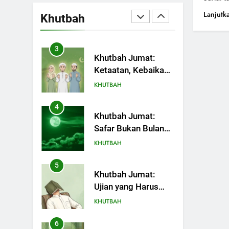
Terjadi
Pemimpin Zaman
Melihat Limpahan
Sekarang (2)
Lanjutk
Khutbah
Nikmat Allah
KHUTBAH
3
Khutbah Jumat:
Ketaatan, Kebaikan
dan Pengaruhnya
KHUTBAH
dalam Jiwa Manusia
4
Khutbah Jumat:
Safar Bukan Bulan
Sial
KHUTBAH
5
Khutbah Jumat:
Ujian yang Harus
Kita Syukuri
KHUTBAH
6