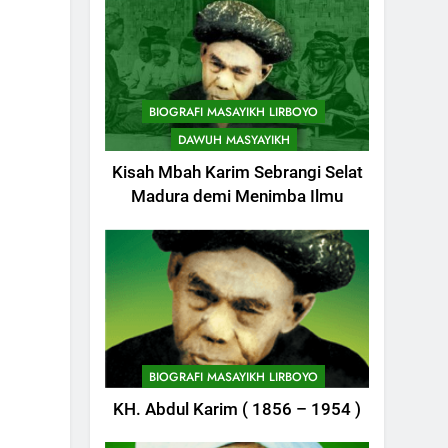
BIOGRAFI MASAYIKH LIRBOYO
DAWUH MASYAYIKH
Kisah Mbah Karim Sebrangi Selat
Madura demi Menimba Ilmu
744
Himasal Semen
Sumbang
Pembangunan
POJOK LIRBOYO
BIOGRAFI MASAYIKH LIRBOYO
Kantor Himasal
745
KH. Abdul Karim ( 1856 – 1954 )
Delegasi MQK Kota
Kediri Menuju