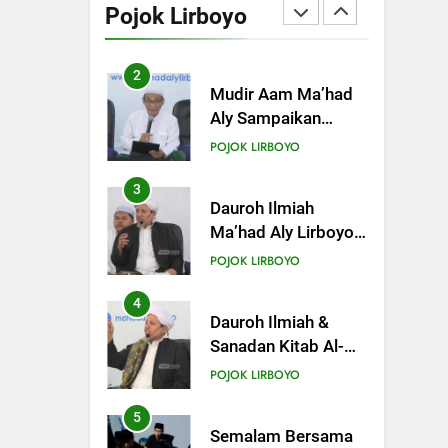
Aly Sampaikan
Pojok Lirboyo
Pentingnya
POJOK LIRBOYO
Mempelajari Ilmu
Hadis Dalam Acara
3
Dauroh Ilmiah
Dauroh Ilmiah
Ma’had Aly Lirboyo
Bahas Metode
POJOK LIRBOYO
Ahlusunnah dalam
Mengaplikasikan
4
Dauroh Ilmiah &
Hadis Dhaif.
Sanadan Kitab Al-
Arbain an-Nawawy
POJOK LIRBOYO
bersama As-Syaikh
Dr. Yasir Al-Adny
5
Semalam Bersama
Kematian: Kisah
Praktek Tajhizul
POJOK LIRBOYO
Janaiz Siswa III
Aliyah
6
Di Balik Dinginnya