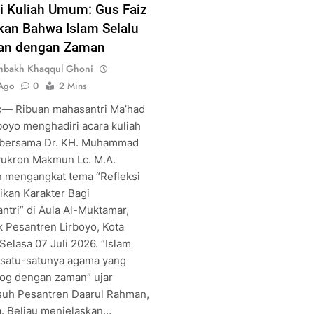
i Kuliah Umum: Gus Faiz
kan Bahwa Islam Selalu
an dengan Zaman
shbakh Khaqqul Ghoni
 Ago
0
2 Mins
o— Ribuan mahasantri Ma’had
rboyo menghadiri acara kuliah
bersama Dr. KH. Muhammad
yukron Makmun Lc. M.A.
 mengangkat tema “Refleksi
ikan Karakter Bagi
ntri” di Aula Al-Muktamar,
 Pesantren Lirboyo, Kota
 Selasa 07 Juli 2026. “Islam
 satu-satunya agama yang
log dengan zaman” ujar
uh Pesantren Daarul Rahman,
a. Beliau menjelaskan…