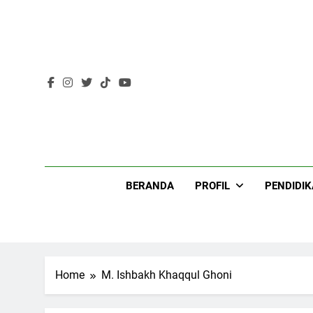
Skip
to
content
Lir
BERANDA
PROFIL
PENDIDI
Home
M. Ishbakh Khaqqul Ghoni