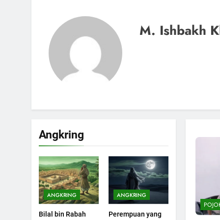
M. Ishbakh K
Angkring
200
Khutbah Idul Fitri di
Rumah
KHUTBAH
ANGKRING
ANGKRING
POJO
201
Bilal bin Rabah
Perempuan yang
Khutbah jumat: