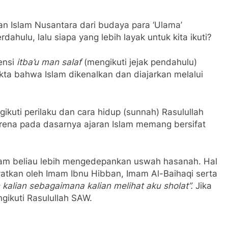
n Islam Nusantara dari budaya para ‘Ulama’
rdahulu, lalu siapa yang lebih layak untuk kita ikuti?
ensi
itba’u man salaf
(mengikuti jejak pendahulu)
ta bahwa Islam dikenalkan dan diajarkan melalui
ikuti perilaku dan cara hidup (sunnah) Rasulullah
karena pada dasarnya ajaran Islam memang bersifat
slam beliau lebih mengedepankan uswah hasanah. Hal
yatkan oleh Imam Ibnu Hibban, Imam Al-Baihaqi serta
h kalian sebagaimana kalian melihat aku sholat”.
Jika
ikuti Rasulullah SAW.