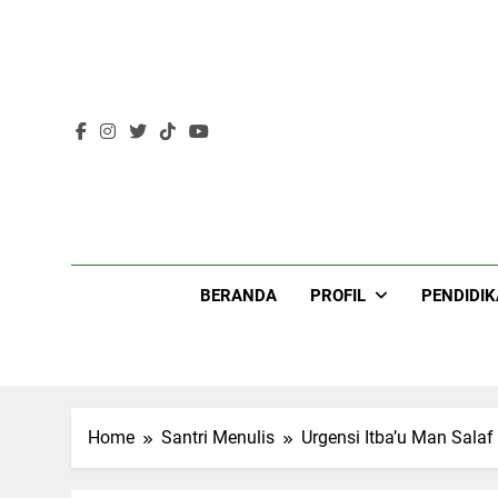
Skip
to
content
Lir
BERANDA
PROFIL
PENDIDI
Home
Santri Menulis
Urgensi Itba’u Man Salaf