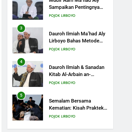
Dauroh Ilmiah Ma’had Aly
Lirboyo Bahas Metode
Ahlusunnah dalam
POJOK LIRBOYO
Mengaplikasikan Hadis
Dhaif.
4
Dauroh Ilmiah & Sanadan
Kitab Al-Arbain an-
Nawawy bersama As-
POJOK LIRBOYO
Syaikh Dr. Yasir Al-Adny
5
Semalam Bersama
Kematian: Kisah Praktek
Tajhizul Janaiz Siswa III
POJOK LIRBOYO
Aliyah
6
Di Balik Dinginnya Malam
Lirboyo, Santri Kelas III
Aliyah Belajar Praktik
POJOK LIRBOYO
Tajhizul Janaiz
7