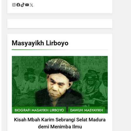
Instagram
Facebook
TikTok
YouTube
X
Masyayikh Lirboyo
BIOGRAFI MASAYIKH LIRBOYO
DAWUH MASYAYIKH
Kisah Mbah Karim Sebrangi Selat Madura
demi Menimba Ilmu