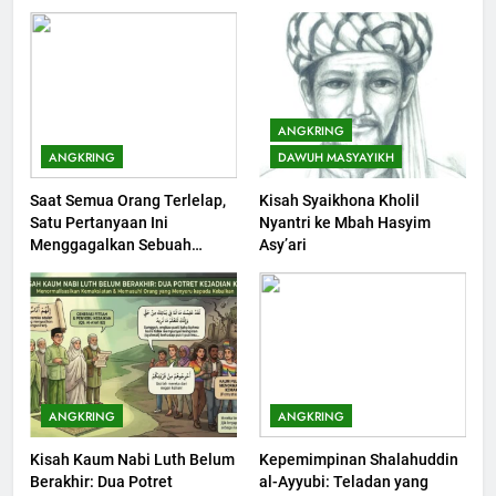
KHUTBAH
203
Khutbah Jumat: Bulan
ANGKRING
Muharram Bulan Bersejarah
ANGKRING
DAWUH MASYAYIKH
KHUTBAH
Saat Semua Orang Terlelap,
Kisah Syaikhona Kholil
Satu Pertanyaan Ini
Nyantri ke Mbah Hasyim
1
Menggagalkan Sebuah
Asy’ari
Khutbah Jumat: Mengapa Orang
Maksiat
Dengki Tak Akan Pernah
Berjaya?
KHUTBAH
2
Khutbah Jumat: Melihat
ANGKRING
ANGKRING
Limpahan Nikmat Allah
Kisah Kaum Nabi Luth Belum
Kepemimpinan Shalahuddin
KHUTBAH
Berakhir: Dua Potret
al-Ayyubi: Teladan yang