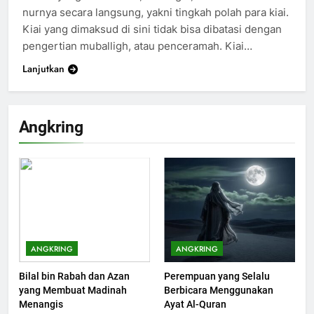
nurnya secara langsung, yakni tingkah polah para kiai.
Kiai yang dimaksud di sini tidak bisa dibatasi dengan
pengertian muballigh, atau penceramah. Kiai…
Lanjutkan
200
Khutbah Idul Fitri di Rumah
Angkring
KHUTBAH
201
Khutbah jumat: Sejarah
Seebagai Pembangkit Jiwa
KHUTBAH
ANGKRING
ANGKRING
Bilal bin Rabah dan Azan
Perempuan yang Selalu
202
yang Membuat Madinah
Berbicara Menggunakan
Khutbah Jumat : Supaya Amal
Menangis
Ayat Al-Quran
Bisa Diterima