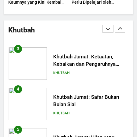
Kaumnya yang Kini Kembali
Perlu Dipelajari oleh
Terjadi
3
Pemimpin Zaman Sekarang
(2)
Khutbah Jumat: Ketaatan,
Kebaikan dan Pengaruhnya
Khutbah
dalam Jiwa Manusia
KHUTBAH
4
Khutbah Jumat: Safar Bukan
Bulan Sial
KHUTBAH
5
Khutbah Jumat: Ujian yang
Harus Kita Syukuri
KHUTBAH
6