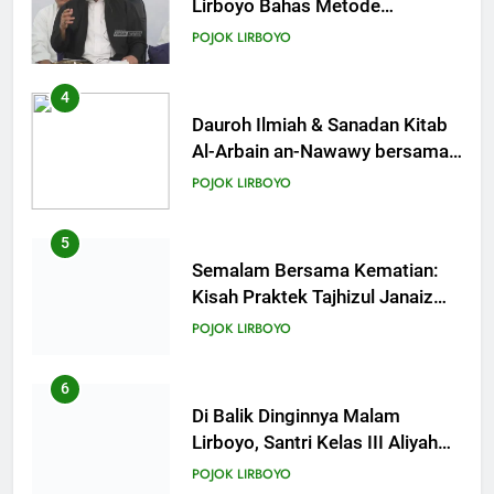
Lirboyo Bahas Metode
Ahlusunnah dalam
20
POJOK LIRBOYO
Mengaplikasikan Hadis Dhaif.
Khutbah Jumat: Pernikahan di
Bulan Syawal
4
KHUTBAH
Dauroh Ilmiah & Sanadan Kitab
Al-Arbain an-Nawawy bersama
As-Syaikh Dr. Yasir Al-Adny
21
POJOK LIRBOYO
Khutbah Jumat: Apa yang Harus
Terjadi Setelah Ramadhan?
5
KHUTBAH
Semalam Bersama Kematian:
Kisah Praktek Tajhizul Janaiz
Siswa III Aliyah
22
POJOK LIRBOYO
Khutbah Idul Fitri: Momentum
Sucikan Hati, Perkuat
6
Silaturahmi
KHUTBAH
Di Balik Dinginnya Malam
Lirboyo, Santri Kelas III Aliyah
Belajar Praktik Tajhizul Janaiz
23
POJOK LIRBOYO