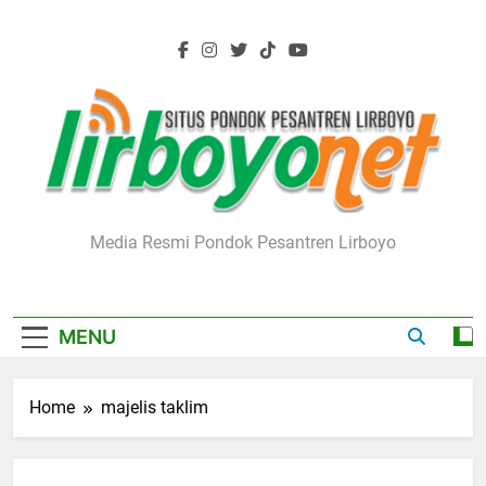
Skip
to
content
Lirboyo.net
Media Resmi Pondok Pesantren Lirboyo
MENU
Home
majelis taklim