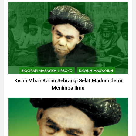
KHUTBAH
10
Khutbah Jumat: Hak Penting
Yang Harus Kita Berikan Kepada
Istri
KHUTBAH
11
Khutbah: Keistimewaan Hari
BIOGRAFI MASAYIKH LIRBOYO
DAWUH MASYAYIKH
Jumat
Kisah Mbah Karim Sebrangi Selat Madura demi
KHUTBAH
Menimba Ilmu
12
Khutbah Jumat: Memetik
Ranumnya Buah Ketakwaan
KHUTBAH