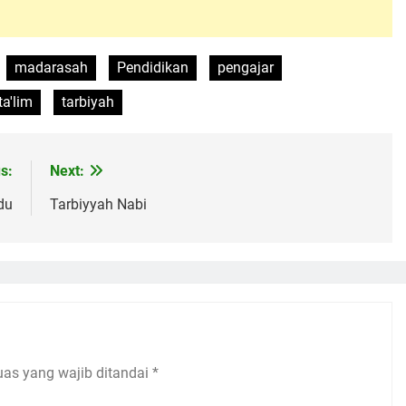
madarasah
Pendidikan
pengajar
ta'lim
tarbiyah
s:
Next:
du
Tarbiyyah Nabi
uas yang wajib ditandai
*