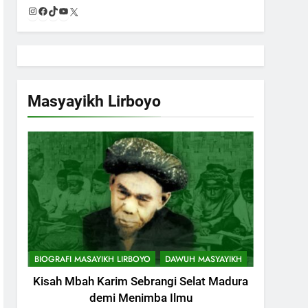
Instagram
Facebook
TikTok
YouTube
X
Masyayikh Lirboyo
BIOGRAFI MASAYIKH LIRBOYO
DAWUH MASYAYIKH
Kisah Mbah Karim Sebrangi Selat Madura
demi Menimba Ilmu