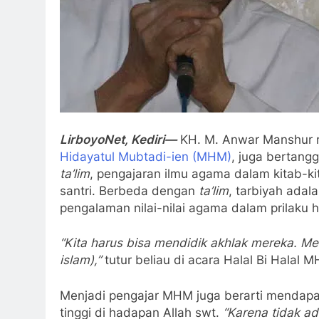
LirboyoNet, Kediri—
KH. M. Anwar Manshur 
Hidayatul Mubtadi-ien (MHM)
, juga bertang
ta’lim
, pengajaran ilmu agama dalam kitab-kit
santri. Berbeda dengan
ta’lim
, tarbiyah adal
pengalaman nilai-nilai agama dalam prilaku 
“Kita harus bisa mendidik akhlak mereka. Me
islam),”
tutur beliau di acara Halal Bi Halal 
Menjadi pengajar MHM juga berarti mendapa
tinggi di hadapan Allah swt.
“Karena tidak ad