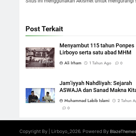
Situs ini menggunakan Akismet untuk mengurangi
Post Terkait
Menyambut 115 tahun Ponpes
Lirboyo serta satu abad MHM
Ali Irham
1 Tahun Ago
0
Jam’iyyah Nahdliyah: Sejarah
ASWAJA dan Sanad Makna Kit
Muhammad Labib Islami
2 Tahun A
0
Copyright By | Lirboyo_2026. Powered By
BlazeTheme