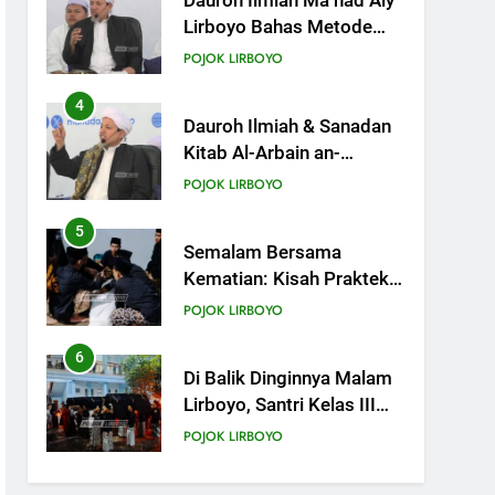
Dauroh Ilmiah Ma’had Aly
Lirboyo Bahas Metode
Ahlusunnah dalam
POJOK LIRBOYO
Mengaplikasikan Hadis
Dhaif.
4
Dauroh Ilmiah & Sanadan
Kitab Al-Arbain an-
Nawawy bersama As-
POJOK LIRBOYO
Syaikh Dr. Yasir Al-Adny
5
Semalam Bersama
Kematian: Kisah Praktek
Tajhizul Janaiz Siswa III
POJOK LIRBOYO
Aliyah
6
Di Balik Dinginnya Malam
Lirboyo, Santri Kelas III
Aliyah Belajar Praktik
POJOK LIRBOYO
Tajhizul Janaiz
7