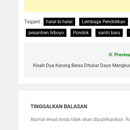
Tagged:
halal bi halal
Lembaga Pendidikan
pesantren lirboyo
Pondok
santri baru
Previou
Navigasi
pos
Kisah Dua Karung Beras Ditukar Daun Mengku
TINGGALKAN BALASAN
Alamat email Anda tidak akan dipublikasikan.
R