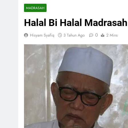
MADRASAH
Halal Bi Halal Madrasah
0
Hisyam Syafiq
3 Tahun Ago
2 Mins