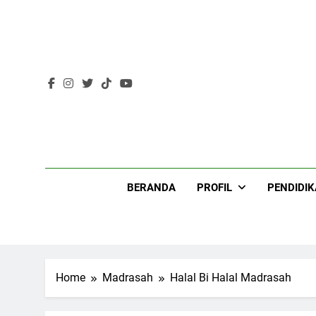
Skip
to
content
Lir
BERANDA
PROFIL
PENDIDI
Home
Madrasah
Halal Bi Halal Madrasah