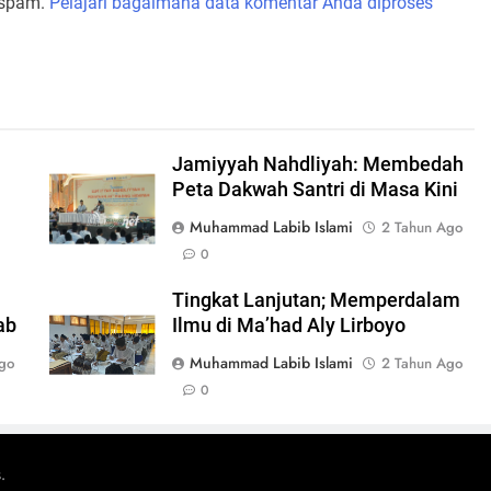
 spam.
Pelajari bagaimana data komentar Anda diproses
Jamiyyah Nahdliyah: Membedah
Peta Dakwah Santri di Masa Kini
Muhammad Labib Islami
2 Tahun Ago
0
Tingkat Lanjutan; Memperdalam
ab
Ilmu di Ma’had Aly Lirboyo
Muhammad Labib Islami
go
2 Tahun Ago
0
.
s