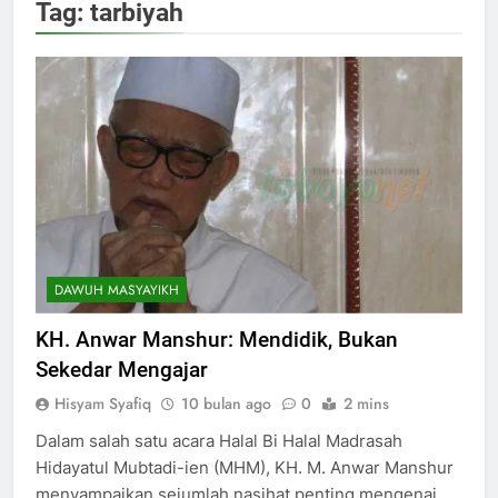
Tag:
tarbiyah
DAWUH MASYAYIKH
KH. Anwar Manshur: Mendidik, Bukan
Sekedar Mengajar
Hisyam Syafiq
10 bulan ago
0
2 mins
Dalam salah satu acara Halal Bi Halal Madrasah
Hidayatul Mubtadi-ien (MHM), KH. M. Anwar Manshur
menyampaikan sejumlah nasihat penting mengenai