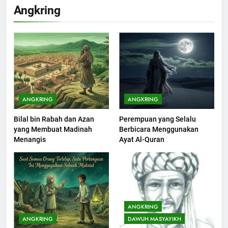
Khutbah Idul Fitri di Rumah
Angkring
KHUTBAH
201
Khutbah jumat: Sejarah
Seebagai Pembangkit Jiwa
KHUTBAH
ANGKRING
ANGKRING
Bilal bin Rabah dan Azan
Perempuan yang Selalu
202
yang Membuat Madinah
Berbicara Menggunakan
Khutbah Jumat : Supaya Amal
Menangis
Ayat Al-Quran
Bisa Diterima
KHUTBAH
203
Khutbah Jumat: Bulan
ANGKRING
Muharram Bulan Bersejarah
ANGKRING
DAWUH MASYAYIKH
KHUTBAH