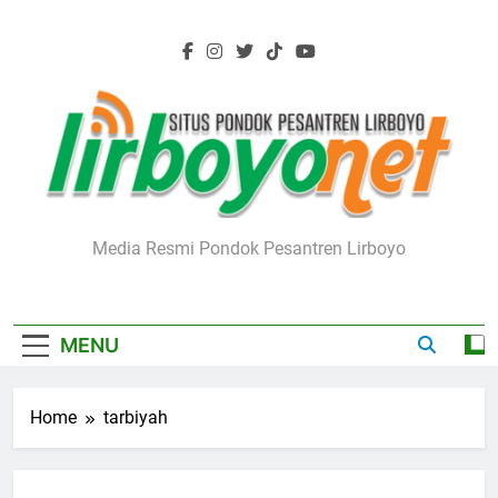
Skip
to
content
Lirboyo.net
Media Resmi Pondok Pesantren Lirboyo
MENU
Home
tarbiyah