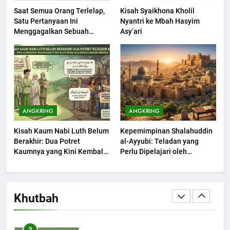
Saat Semua Orang Terlelap,
Kisah Syaikhona Kholil
Satu Pertanyaan Ini
Nyantri ke Mbah Hasyim
1
Menggagalkan Sebuah
Asy’ari
Khutbah Jumat: Mengapa Orang
Maksiat
Dengki Tak Akan Pernah
Berjaya?
KHUTBAH
2
Khutbah Jumat: Melihat
ANGKRING
ANGKRING
Limpahan Nikmat Allah
Kisah Kaum Nabi Luth Belum
Kepemimpinan Shalahuddin
KHUTBAH
Berakhir: Dua Potret
al-Ayyubi: Teladan yang
Kaumnya yang Kini Kembali
Perlu Dipelajari oleh
Terjadi
3
Pemimpin Zaman Sekarang
(2)
Khutbah Jumat: Ketaatan,
Kebaikan dan Pengaruhnya
Khutbah
dalam Jiwa Manusia
KHUTBAH
4