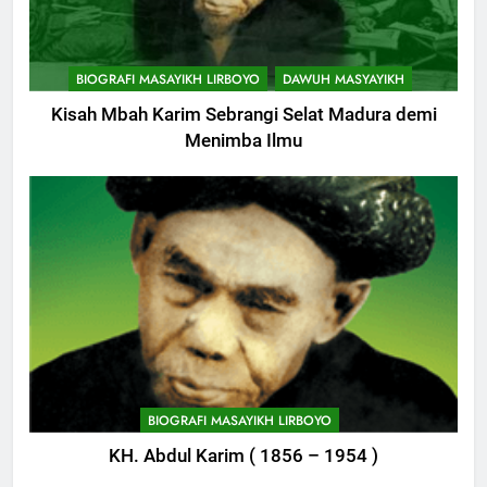
11
Khutbah: Keistimewaan Hari
BIOGRAFI MASAYIKH LIRBOYO
DAWUH MASYAYIKH
Jumat
Kisah Mbah Karim Sebrangi Selat Madura demi
KHUTBAH
Menimba Ilmu
12
Khutbah Jumat: Memetik
Ranumnya Buah Ketakwaan
KHUTBAH
13
Khutbah Jum’at: Lisanmu,
Keselamatanmu
748
KHUTBAH
Himasal Semen Sumbang
BIOGRAFI MASAYIKH LIRBOYO
Pembangunan Kantor Himasal
KH. Abdul Karim ( 1856 – 1954 )
14
POJOK LIRBOYO