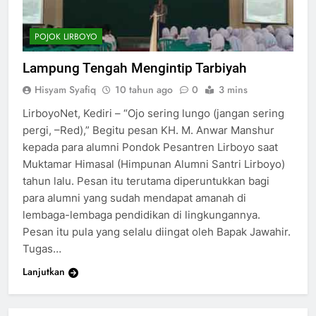
POJOK LIRBOYO
Lampung Tengah Mengintip Tarbiyah
Hisyam Syafiq
10 tahun ago
0
3 mins
LirboyoNet, Kediri – “Ojo sering lungo (jangan sering
pergi, –Red),” Begitu pesan KH. M. Anwar Manshur
kepada para alumni Pondok Pesantren Lirboyo saat
Muktamar Himasal (Himpunan Alumni Santri Lirboyo)
tahun lalu. Pesan itu terutama diperuntukkan bagi
para alumni yang sudah mendapat amanah di
lembaga-lembaga pendidikan di lingkungannya.
Pesan itu pula yang selalu diingat oleh Bapak Jawahir.
Tugas…
Lanjutkan
200