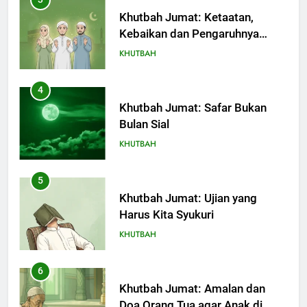
Khutbah Jumat: Safar Bukan
Bulan Sial
KHUTBAH
5
Khutbah Jumat: Ujian yang
Harus Kita Syukuri
KHUTBAH
6
Khutbah Jumat: Amalan dan
Doa Orang Tua agar Anak di
Pondok Pesantren Sukses Dunia
KHUTBAH
Akhirat
7
Khutbah Jumat: Refleksi dari
Cerita Mimbar Rasulullah