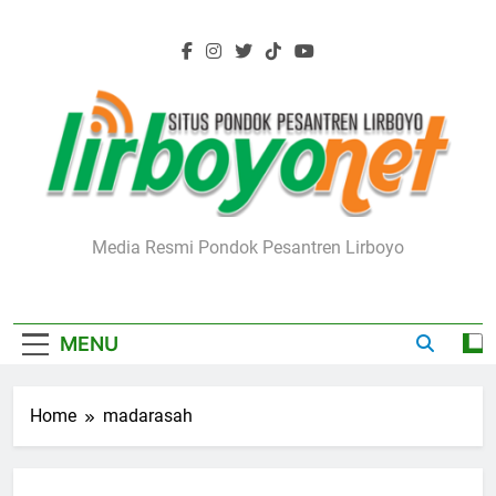
Skip
to
content
Lirboyo.net
Media Resmi Pondok Pesantren Lirboyo
MENU
Home
madarasah