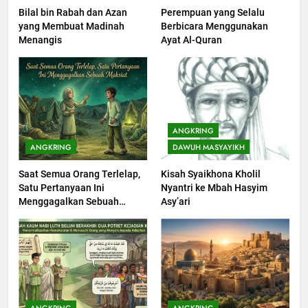
Bilal bin Rabah dan Azan
Perempuan yang Selalu
201
yang Membuat Madinah
Berbicara Menggunakan
Khutbah jumat: Sejarah
Menangis
Ayat Al-Quran
Seebagai Pembangkit Jiwa
KHUTBAH
202
Khutbah Jumat : Supaya Amal
ANGKRING
Bisa Diterima
ANGKRING
DAWUH MASYAYIKH
KHUTBAH
Saat Semua Orang Terlelap,
Kisah Syaikhona Kholil
Satu Pertanyaan Ini
Nyantri ke Mbah Hasyim
203
Menggagalkan Sebuah
Asy’ari
Khutbah Jumat: Bulan
Maksiat
Muharram Bulan Bersejarah
KHUTBAH
1
Khutbah Jumat: Mengapa Orang