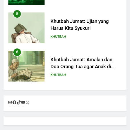
5
Khutbah Jumat: Ujian yang
Harus Kita Syukuri
KHUTBAH
6
Khutbah Jumat: Amalan dan
Doa Orang Tua agar Anak di
Pondok Pesantren Sukses Dunia
KHUTBAH
Akhirat
7
Khutbah Jumat: Refleksi dari
Instagram
Facebook
TikTok
YouTube
X
Cerita Mimbar Rasulullah
KHUTBAH
8