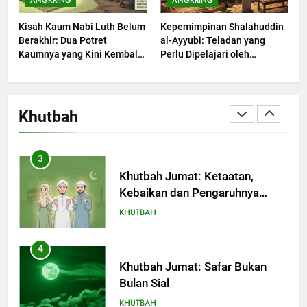
ANGKRING
ANGKRING
Dengki Tak Akan Pernah
Kisah Kaum Nabi Luth Belum
Kepemimpinan Shalahuddin
Berjaya?
KHUTBAH
Berakhir: Dua Potret
al-Ayyubi: Teladan yang
Kaumnya yang Kini Kembali
Perlu Dipelajari oleh
Terjadi
2
Pemimpin Zaman Sekarang
(2)
Khutbah Jumat: Melihat
Limpahan Nikmat Allah
Khutbah
KHUTBAH
3
Khutbah Jumat: Ketaatan,
Kebaikan dan Pengaruhnya
dalam Jiwa Manusia
KHUTBAH
4
Khutbah Jumat: Safar Bukan
Bulan Sial
KHUTBAH