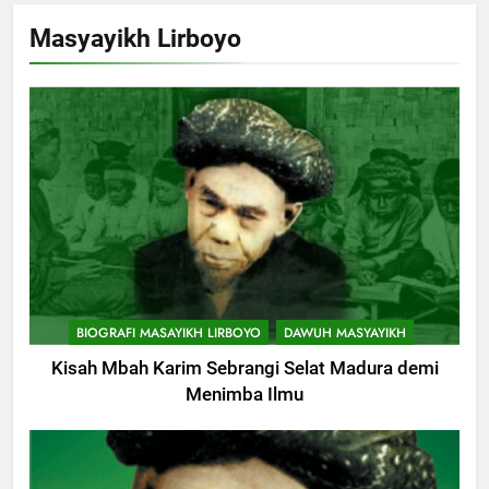
Khutbah Jumat Perihal Bulan
Masyayikh Lirboyo
Muharam
KHUTBAH
9
Khutbah Jumat: Mereka yang
Mendapat Predikat Haji Mabrur
KHUTBAH
10
Khutbah Jumat: Hak Penting
BIOGRAFI MASAYIKH LIRBOYO
DAWUH MASYAYIKH
Yang Harus Kita Berikan Kepada
Istri
Kisah Mbah Karim Sebrangi Selat Madura demi
KHUTBAH
Menimba Ilmu
11
Khutbah: Keistimewaan Hari
Jumat