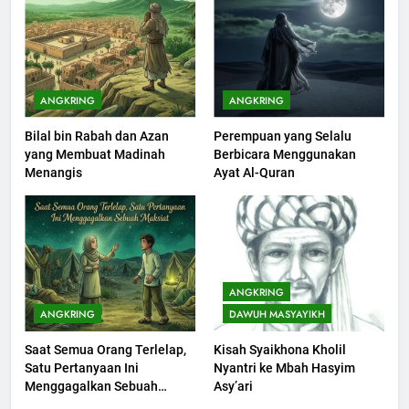
ANGKRING
ANGKRING
Bilal bin Rabah dan Azan
Perempuan yang Selalu
200
yang Membuat Madinah
Berbicara Menggunakan
Khutbah Idul Fitri di Rumah
Menangis
Ayat Al-Quran
KHUTBAH
201
Khutbah jumat: Sejarah
ANGKRING
Seebagai Pembangkit Jiwa
ANGKRING
DAWUH MASYAYIKH
KHUTBAH
Saat Semua Orang Terlelap,
Kisah Syaikhona Kholil
Satu Pertanyaan Ini
Nyantri ke Mbah Hasyim
202
Menggagalkan Sebuah
Asy’ari
Khutbah Jumat : Supaya Amal
Maksiat