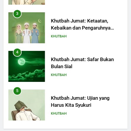
3
Khutbah Jumat: Ketaatan,
Kebaikan dan Pengaruhnya
dalam Jiwa Manusia
KHUTBAH
4
Khutbah Jumat: Safar Bukan
Bulan Sial
KHUTBAH
5
Khutbah Jumat: Ujian yang
Harus Kita Syukuri
KHUTBAH
6