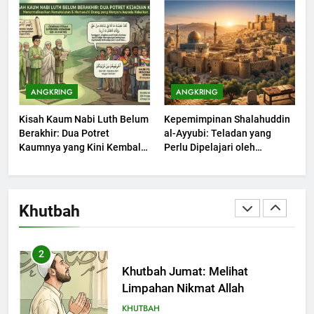
Bisa Diterima
KHUTBAH
203
Khutbah Jumat: Bulan
ANGKRING
ANGKRING
Muharram Bulan Bersejarah
Kisah Kaum Nabi Luth Belum
Kepemimpinan Shalahuddin
KHUTBAH
Berakhir: Dua Potret
al-Ayyubi: Teladan yang
Kaumnya yang Kini Kembali
Perlu Dipelajari oleh
Terjadi
1
Pemimpin Zaman Sekarang
(2)
Khutbah Jumat: Mengapa Orang
Dengki Tak Akan Pernah
Khutbah
Berjaya?
KHUTBAH
2
Khutbah Jumat: Melihat
Limpahan Nikmat Allah
KHUTBAH