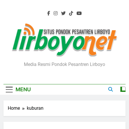
Skip
to
content
Lirboyo.net
Media Resmi Pondok Pesantren Lirboyo
MENU
Home
kuburan