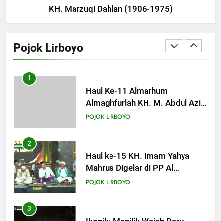
KH. Marzuqi Dahlan (1906-1975)
Al-Qur’an
1
KHUTBAH
Haul Ke-11 Almarhum
Almaghfurlah KH. M. Abdul Aziz
Pojok Lirboyo
Manshur
17
POJOK LIRBOYO
Khutbah Jumat: Memuliakan
Bulan Dzulqa’dah
2
KHUTBAH
Haul ke-15 KH. Imam Yahya
Mahrus Digelar di PP Al
Mahrusiyah III Kediri
18
POJOK LIRBOYO
Khutbah Jumat: Mari Mendidik
Anak dengan Baik
3
KHUTBAH
Ikonik: Menilik Wajah Baru
Langgar Angkring, Cikal Bakal
Ponpes Lirboyo yang Selesai
19
POJOK LIRBOYO
Direvitalisasi
Khutbah Jumat: Intropeksi Bagi
Para Suami
4
KHUTBAH