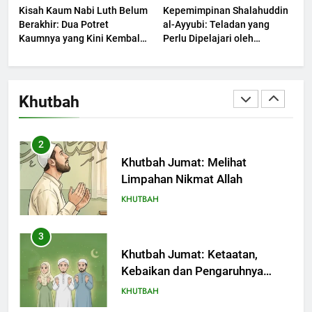
Kisah Kaum Nabi Luth Belum
Kepemimpinan Shalahuddin
KHUTBAH
Berakhir: Dua Potret
al-Ayyubi: Teladan yang
Kaumnya yang Kini Kembali
Perlu Dipelajari oleh
Terjadi
1
Pemimpin Zaman Sekarang
(2)
Khutbah Jumat: Mengapa Orang
Dengki Tak Akan Pernah
Khutbah
Berjaya?
KHUTBAH
2
Khutbah Jumat: Melihat
Limpahan Nikmat Allah
KHUTBAH
3
Khutbah Jumat: Ketaatan,
Kebaikan dan Pengaruhnya
dalam Jiwa Manusia
KHUTBAH