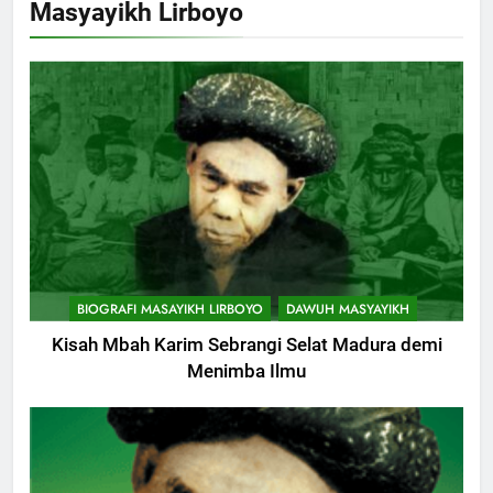
Masyayikh Lirboyo
Cerita Mimbar Rasulullah
KHUTBAH
8
Khutbah Jumat Perihal Bulan
Muharam
KHUTBAH
9
Khutbah Jumat: Mereka yang
BIOGRAFI MASAYIKH LIRBOYO
DAWUH MASYAYIKH
Mendapat Predikat Haji Mabrur
Kisah Mbah Karim Sebrangi Selat Madura demi
KHUTBAH
Menimba Ilmu
10
Khutbah Jumat: Hak Penting
Yang Harus Kita Berikan Kepada
Istri
KHUTBAH