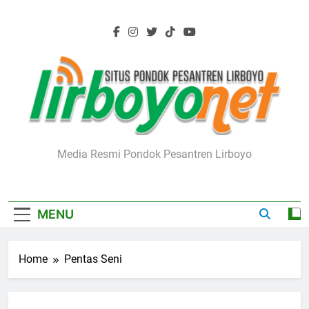
Skip
to
content
Lirboyo.net
Media Resmi Pondok Pesantren Lirboyo
MENU
Home
Pentas Seni