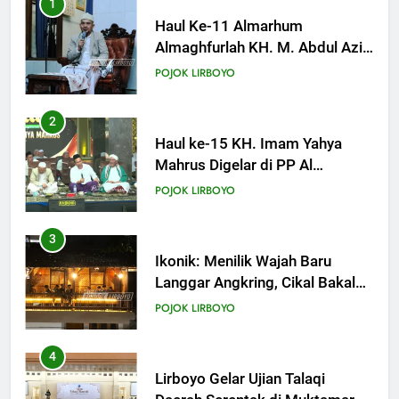
2
KHUTBAH
Haul ke-15 KH. Imam Yahya
Mahrus Digelar di PP Al
Mahrusiyah III Kediri
18
POJOK LIRBOYO
Khutbah Jumat: Mari Mendidik
Anak dengan Baik
3
KHUTBAH
Ikonik: Menilik Wajah Baru
Langgar Angkring, Cikal Bakal
Ponpes Lirboyo yang Selesai
19
POJOK LIRBOYO
Direvitalisasi
Khutbah Jumat: Intropeksi Bagi
Para Suami
4
KHUTBAH
Lirboyo Gelar Ujian Talaqi
Daerah Serentak di Muktamar
20
POJOK LIRBOYO
Khutbah Jumat: Pernikahan di
Bulan Syawal
5
KHUTBAH
Tam-Taman Lirboyo: MHM dan