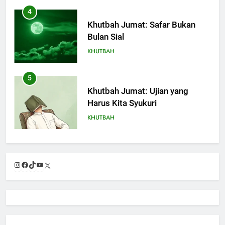
4
Khutbah Jumat: Safar Bukan
Bulan Sial
KHUTBAH
5
Khutbah Jumat: Ujian yang
Harus Kita Syukuri
KHUTBAH
6
Khutbah Jumat: Amalan dan
Instagram
Facebook
TikTok
YouTube
X
Doa Orang Tua agar Anak di
Pondok Pesantren Sukses Dunia
KHUTBAH
Akhirat
7
Khutbah Jumat: Refleksi dari