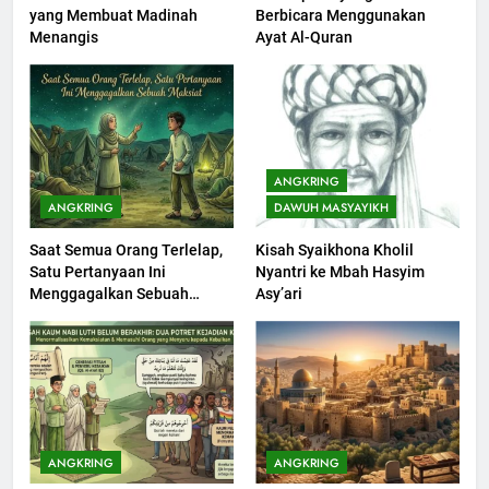
yang Membuat Madinah
Berbicara Menggunakan
Khutbah Idul Fitri di Rumah
Menangis
Ayat Al-Quran
KHUTBAH
201
Khutbah jumat: Sejarah
ANGKRING
Seebagai Pembangkit Jiwa
ANGKRING
DAWUH MASYAYIKH
KHUTBAH
Saat Semua Orang Terlelap,
Kisah Syaikhona Kholil
Satu Pertanyaan Ini
Nyantri ke Mbah Hasyim
202
Menggagalkan Sebuah
Asy’ari
Khutbah Jumat : Supaya Amal
Maksiat
Bisa Diterima
KHUTBAH
203
Khutbah Jumat: Bulan
ANGKRING
ANGKRING
Muharram Bulan Bersejarah