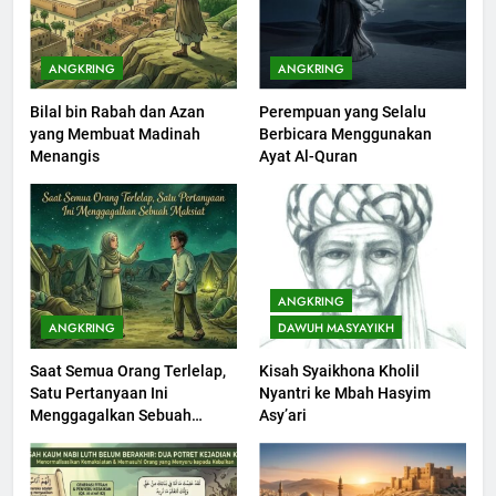
Seebagai Pembangkit Jiwa
KHUTBAH
ANGKRING
ANGKRING
Bilal bin Rabah dan Azan
Perempuan yang Selalu
202
yang Membuat Madinah
Berbicara Menggunakan
Khutbah Jumat : Supaya Amal
Menangis
Ayat Al-Quran
Bisa Diterima
KHUTBAH
203
Khutbah Jumat: Bulan
ANGKRING
Muharram Bulan Bersejarah
ANGKRING
DAWUH MASYAYIKH
KHUTBAH
Saat Semua Orang Terlelap,
Kisah Syaikhona Kholil
Satu Pertanyaan Ini
Nyantri ke Mbah Hasyim
1
Menggagalkan Sebuah
Asy’ari
Khutbah Jumat: Mengapa Orang
Maksiat
Dengki Tak Akan Pernah
Berjaya?
KHUTBAH