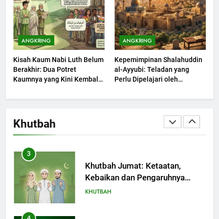
2
Khutbah Jumat: Melihat
ANGKRING
ANGKRING
Limpahan Nikmat Allah
Kisah Kaum Nabi Luth Belum
Kepemimpinan Shalahuddin
KHUTBAH
Berakhir: Dua Potret
al-Ayyubi: Teladan yang
Kaumnya yang Kini Kembali
Perlu Dipelajari oleh
Terjadi
3
Pemimpin Zaman Sekarang
(2)
Khutbah Jumat: Ketaatan,
Kebaikan dan Pengaruhnya
Khutbah
dalam Jiwa Manusia
KHUTBAH
4
Khutbah Jumat: Safar Bukan
Bulan Sial
KHUTBAH
5