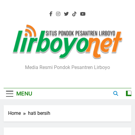
Skip
to
content
Lirboyo.net
Media Resmi Pondok Pesantren Lirboyo
MENU
Home
hati bersih