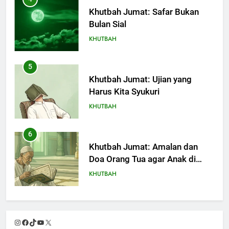
Khutbah Jumat: Ujian yang
Harus Kita Syukuri
KHUTBAH
6
Khutbah Jumat: Amalan dan
Doa Orang Tua agar Anak di
Pondok Pesantren Sukses Dunia
KHUTBAH
Akhirat
7
Khutbah Jumat: Refleksi dari
Cerita Mimbar Rasulullah
KHUTBAH
8
Khutbah Jumat Perihal Bulan
Instagram
Facebook
TikTok
YouTube
X
Muharam