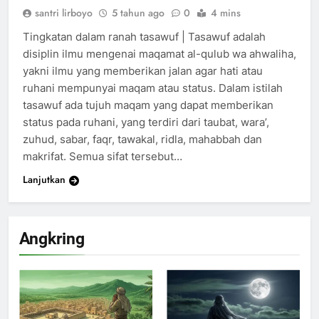
santri lirboyo
5 tahun ago
0
4 mins
Tingkatan dalam ranah tasawuf | Tasawuf adalah
disiplin ilmu mengenai maqamat al-qulub wa ahwaliha,
yakni ilmu yang memberikan jalan agar hati atau
ruhani mempunyai maqam atau status. Dalam istilah
tasawuf ada tujuh maqam yang dapat memberikan
status pada ruhani, yang terdiri dari taubat, wara’,
zuhud, sabar, faqr, tawakal, ridla, mahabbah dan
makrifat. Semua sifat tersebut…
Lanjutkan
200
Khutbah Idul Fitri di Rumah
Angkring
KHUTBAH
201
Khutbah jumat: Sejarah