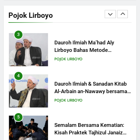
KHUTBAH
Mudir Aam Ma’had Aly
Sampaikan Pentingnya
Pojok Lirboyo
Mempelajari Ilmu Hadis Dalam
19
POJOK LIRBOYO
Acara Dauroh Ilmiah
Khutbah Jumat: Intropeksi Bagi
Para Suami
3
KHUTBAH
Dauroh Ilmiah Ma’had Aly
Lirboyo Bahas Metode
Ahlusunnah dalam
20
POJOK LIRBOYO
Mengaplikasikan Hadis Dhaif.
Khutbah Jumat: Pernikahan di
Bulan Syawal
4
KHUTBAH
Dauroh Ilmiah & Sanadan Kitab
Al-Arbain an-Nawawy bersama
As-Syaikh Dr. Yasir Al-Adny
21
POJOK LIRBOYO
Khutbah Jumat: Apa yang Harus
Terjadi Setelah Ramadhan?
5
KHUTBAH
Semalam Bersama Kematian:
Kisah Praktek Tajhizul Janaiz