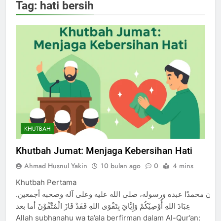
Tag:
hati bersih
KHUTBAH
Khutbah Jumat: Menjaga Kebersihan Hati
Ahmad Husnul Yakin
10 bulan ago
0
4 mins
Khutbah Pertama
أشهد أن محمدًا عبده ورسوله، صلى الله عليه وعلى آله وصحبه أجمعين
عِبَادَ اللهِ أُوْصِيْكُمْ وَإِيَّايَ بِتَقْوَى اللهِ فَقَدْ فَازَ الْمُتَّقُوْنَ أما بعد
Allah subhanahu wa ta’ala berfirman dalam Al-Qur’an: