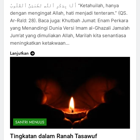
أَلَا بِذِكْرِ ٱللَّهِ تَطْمَئِنُّ ٱلْقُلُوبُ “Ketahuilah, hanya
dengan mengingat Allah, hati menjadi tenteram.” (QS.
Ar-Ra’d: 28). Baca juga: Khutbah Jumat: Enam Perkara
yang Menandingi Dunia Versi Imam al-Ghazali Jama’ah
Jum’at yang dimuliakan Allah, Marilah kita senantiasa
meningkatkan ketakwaan…
Lanjutkan
SANTRI MENULIS
Tingkatan dalam Ranah Tasawuf