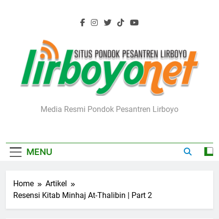
Skip
to
content
Lirboyo.net
Media Resmi Pondok Pesantren Lirboyo
MENU
Home
Artikel
Resensi Kitab Minhaj At-Thalibin | Part 2