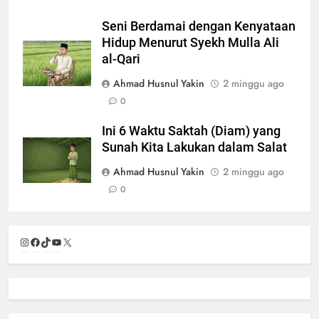
Seni Berdamai dengan Kenyataan
Hidup Menurut Syekh Mulla Ali
al-Qari
Ahmad Husnul Yakin
2 minggu ago
0
Ini 6 Waktu Saktah (Diam) yang
Sunah Kita Lakukan dalam Salat
Ahmad Husnul Yakin
2 minggu ago
0
Instagram
Facebook
TikTok
YouTube
X