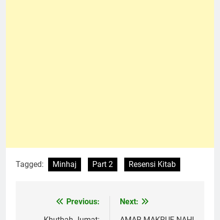
Tagged:
Minhaj
Part 2
Resensi Kitab
Previous:
Next:
Navigasi
Khutbah Jumat:
AMAR MAKRUF NAHI