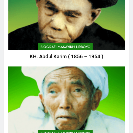
BIOGRAFI MASAYIKH LIRBOYO
KH. Abdul Karim ( 1856 – 1954 )
748
Himasal Semen Sumbang
Pembangunan Kantor Himasal
POJOK LIRBOYO
749
Delegasi MQK Kota Kediri
Menuju Probolinggo