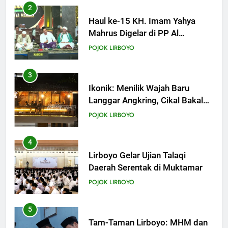
2
Haul ke-15 KH. Imam Yahya
Mahrus Digelar di PP Al
Mahrusiyah III Kediri
POJOK LIRBOYO
3
Ikonik: Menilik Wajah Baru
Langgar Angkring, Cikal Bakal
Ponpes Lirboyo yang Selesai
POJOK LIRBOYO
Direvitalisasi
4
Lirboyo Gelar Ujian Talaqi
Daerah Serentak di Muktamar
POJOK LIRBOYO
5
Tam-Taman Lirboyo: MHM dan