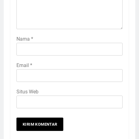
Nama
*
Email
*
Situs Web