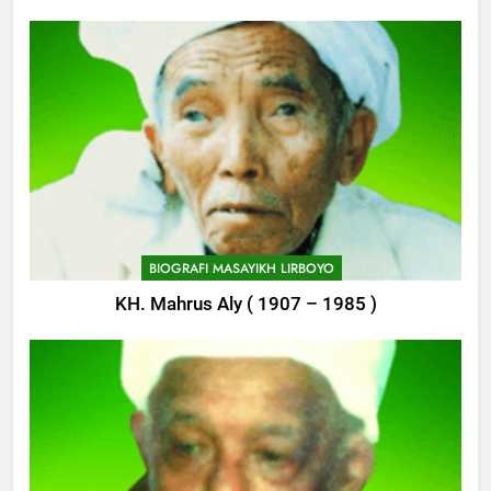
745
Delegasi MQK Kota Kediri
Menuju Probolinggo
POJOK LIRBOYO
746
Haflah Akhirussanah, Lirboyo
Gelar Pameran
BIOGRAFI MASAYIKH LIRBOYO
POJOK LIRBOYO
KH. Mahrus Aly ( 1907 – 1985 )
747
Silaturahi dan Istighosah
Bersama Kapolda Jawa Timur
POJOK LIRBOYO
1