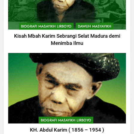
BIOGRAFI MASAYIKH LIRBOYO
DAWUH MASYAYIKH
Kisah Mbah Karim Sebrangi Selat Madura demi
Menimba Ilmu
744
Himasal Semen Sumbang
BIOGRAFI MASAYIKH LIRBOYO
Pembangunan Kantor Himasal
KH. Abdul Karim ( 1856 – 1954 )
POJOK LIRBOYO