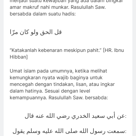
menjadi suatu kewajiban yang ada dalam bingkai
amar makruf nahi munkar. Rasulullah Saw.
bersabda dalam suatu hadis:
قل الحق ولو كان مرّا
“Katakanlah kebenaran meskipun pahit.” [HR. Ibnu
Hibban]
Umat islam pada umumnya, ketika melihat
kemungkaran nyata wajib baginya untuk
mencegah dengan tindakan, lisan, atau ingkar
dalam hatinya. Sesuai dengan level
kemampuannya. Rasulullah Saw. bersabda:
عن أبي سعيد الخدري رضي الله عنه قال
:
سمعت رسول الله صلى الله عليه وسلم يقول
: