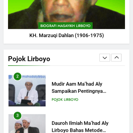
Tam-Taman Lirboyo: MHM dan
Ma’had Aly Gelar Koreksian
Kitab Semester Ganjil
POJOK LIRBOYO
BIOGRAFI MASAYIKH LIRBOYO
KH. Marzuqi Dahlan (1906-1975)
2
Mudir Aam Ma’had Aly
Sampaikan Pentingnya
Pojok Lirboyo
Mempelajari Ilmu Hadis Dalam
POJOK LIRBOYO
Acara Dauroh Ilmiah
3
Dauroh Ilmiah Ma’had Aly
Lirboyo Bahas Metode
Ahlusunnah dalam
POJOK LIRBOYO
Mengaplikasikan Hadis Dhaif.
4
Dauroh Ilmiah & Sanadan Kitab
Al-Arbain an-Nawawy bersama