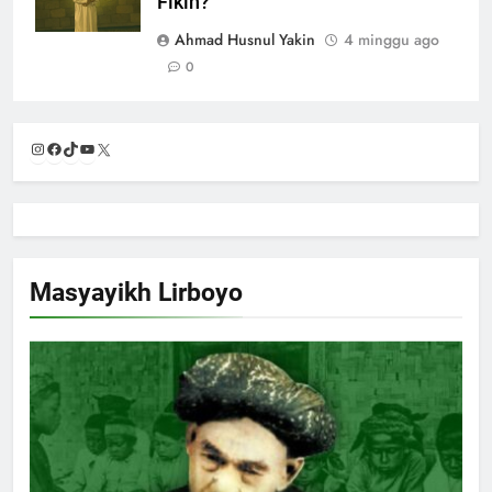
Fikih?
Ahmad Husnul Yakin
4 minggu ago
0
Instagram
Facebook
TikTok
YouTube
X
Masyayikh Lirboyo