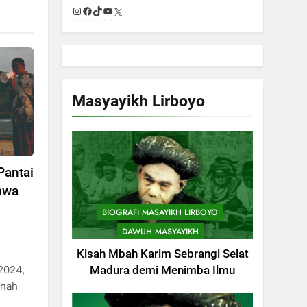
Instagram
Facebook
TikTok
YouTube
X
Masyayikh Lirboyo
Pantai
awa
BIOGRAFI MASAYIKH LIRBOYO
DAWUH MASYAYIKH
Kisah Mbah Karim Sebrangi Selat
2024,
Madura demi Menimba Ilmu
jnah