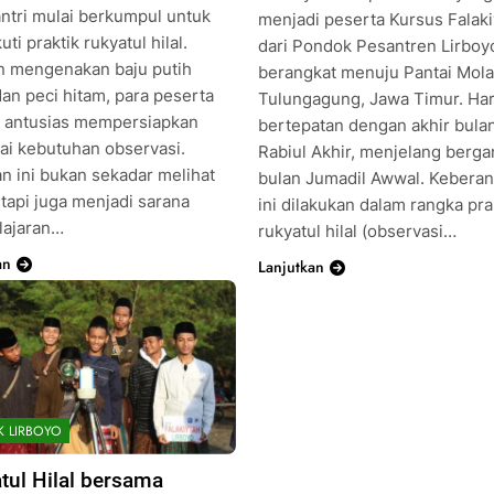
antri mulai berkumpul untuk
menjadi peserta Kursus Falak
ti praktik rukyatul hilal.
dari Pondok Pesantren Lirboy
 mengenakan baju putih
berangkat menuju Pantai Mola
dan peci hitam, para peserta
Tulungagung, Jawa Timur. Hari
at antusias mempersiapkan
bertepatan dengan akhir bula
ai kebutuhan observasi.
Rabiul Akhir, menjelang berga
an ini bukan sekadar melihat
bulan Jumadil Awwal. Kebera
tetapi juga menjadi sarana
ini dilakukan dalam rangka pra
ajaran…
rukyatul hilal (observasi…
an
Lanjutkan
K LIRBOYO
tul Hilal bersama