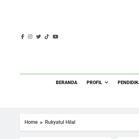
Skip
to
content
Lir
BERANDA
PROFIL
PENDIDI
200
Home
Rukyatul Hilal
Khutbah Idul Fitri di
Rumah