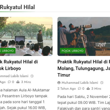
Rukyatul Hilal
K LIRBOYO
POJOK LIRBOYO
k Rukyatul Hilal di
Praktik Rukyatul Hilal di 
k Lirboyo
Molang, Tulungagung, J
Timur
mmad Labib Islami
 Ago
0
3 Mins
Muhammad Labib Islami
2 Tahun Ago
0
3 Mins
a halaman Aula Al-Muktamar
 Pesantren Lirboyo tampak
Pada hari Sabtu, 2 November 
a pada sore hari tanggal 1
tepat pukul 09.00 WIB. Tim La
jah. Sejak pukul 16.00 WIB,
Falakiyah dan para santri yang