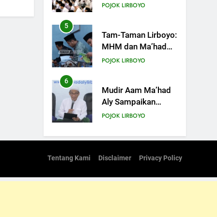
Serentak di
POJOK LIRBOYO
Muktamar
5
Tam-Taman Lirboyo:
MHM dan Ma’had
Aly Gelar Koreksian
POJOK LIRBOYO
Kitab Semester
Ganjil
6
Mudir Aam Ma’had
Aly Sampaikan
Pentingnya
POJOK LIRBOYO
Mempelajari Ilmu
Hadis Dalam Acara
7
Dauroh Ilmiah
Dauroh Ilmiah
Ma’had Aly Lirboyo
Tentang Kami
Disclaimer
Privacy Policy
Bahas Metode
POJOK LIRBOYO
Ahlusunnah dalam
Mengaplikasikan
8
Dauroh Ilmiah &
Hadis Dhaif.
Sanadan Kitab Al-