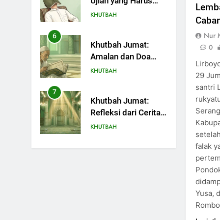
Ujian yang Harus
Lemba
Kita Syukuri
KHUTBAH
Caban
Nur 
6
Khutbah Jumat:
0
Amalan dan Doa
Lirboyo
Orang Tua agar
KHUTBAH
29 Juma
Anak di Pondok
santri 
Pesantren Sukses
7
rukyatu
Khutbah Jumat:
Dunia Akhirat
Serang
Refleksi dari Cerita
Kabupat
Mimbar Rasulullah
KHUTBAH
setela
falak y
8
Khutbah Jumat
pertem
Perihal Bulan
Pondok
Muharam
didamp
KHUTBAH
Yusa, 
9
Rombo
Khutbah Jumat: