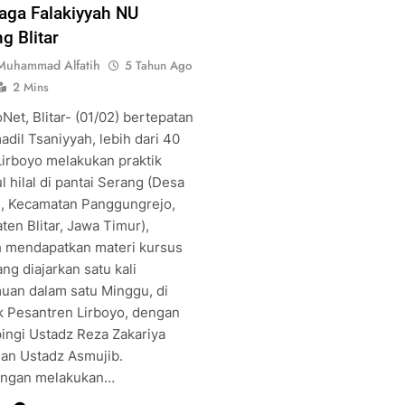
ga Falakiyyah NU
g Blitar
Muhammad Alfatih
5 Tahun Ago
2 Mins
Net, Blitar- (01/02) bertepatan
dil Tsaniyyah, lebih dari 40
Lirboyo melakukan praktik
l hilal di pantai Serang (Desa
, Kecamatan Panggungrejo,
en Blitar, Jawa Timur),
h mendapatkan materi kursus
ang diajarkan satu kali
uan dalam satu Minggu, di
 Pesantren Lirboyo, dengan
ingi Ustadz Reza Zakariya
dan Ustadz Asmujib.
ngan melakukan…