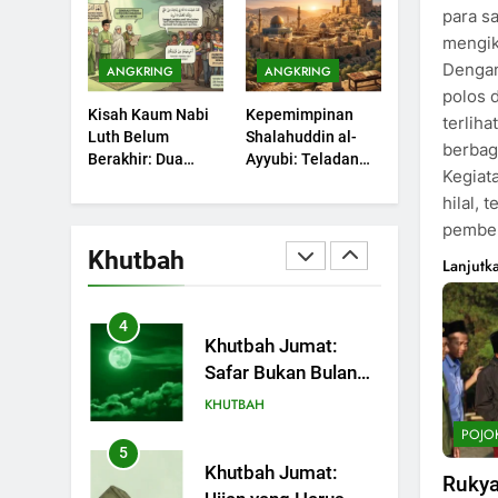
Sebuah Maksiat
para s
Dengki Tak Akan
KHUTBAH
mengiku
Pernah Berjaya?
Dengan
ANGKRING
ANGKRING
2
Khutbah Jumat:
polos 
Kisah Kaum Nabi
Kepemimpinan
Melihat Limpahan
terlih
Luth Belum
Shalahuddin al-
Nikmat Allah
berbag
KHUTBAH
Berakhir: Dua
Ayyubi: Teladan
Kegiat
Potret Kaumnya
yang Perlu
3
hilal, 
yang Kini Kembali
Dipelajari oleh
Khutbah Jumat:
Terjadi
Pemimpin Zaman
pembel
Ketaatan, Kebaikan
Sekarang (2)
Khutbah
Lanjutk
dan Pengaruhnya
KHUTBAH
dalam Jiwa Manusia
4
Khutbah Jumat:
Safar Bukan Bulan
Sial
KHUTBAH
POJO
5
Khutbah Jumat:
Rukya