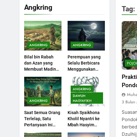
KHUTBAH
Angkring
Tag:
201
Khutbah jumat:
Sejarah Seebagai
Pembangkit Jiwa
KHUTBAH
ANGKRING
ANGKRING
202
Bilal bin Rabah
Perempuan yang
Khutbah Jumat :
POJO
dan Azan yang
Selalu Berbicara
Supaya Amal Bisa
Membuat Madinah
Menggunakan
Diterima
KHUTBAH
Menangis
Ayat Al-Quran
Prakti
Pondo
203
ANGKRING
Khutbah Jumat:
Muha
DAWUH
Bulan Muharram
ANGKRING
MASYAYIKH
3 Bulan
Bulan Bersejarah
KHUTBAH
Suasan
Saat Semua Orang
Kisah Syaikhona
Terlelap, Satu
Kholil Nyantri ke
Pondok
1
Pertanyaan Ini
Mbah Hasyim
berbed
Khutbah Jumat:
Menggagalkan
Asy’ari
Dzulhij
Mengapa Orang