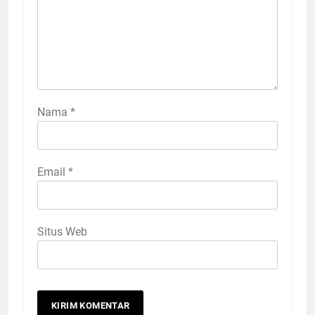
Nama
*
Email
*
Situs Web