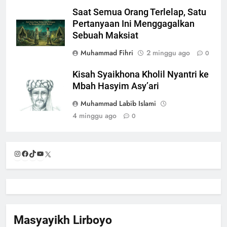
Saat Semua Orang Terlelap, Satu
Pertanyaan Ini Menggagalkan
Sebuah Maksiat
Muhammad Fihri
2 minggu ago
0
Kisah Syaikhona Kholil Nyantri ke
Mbah Hasyim Asy’ari
Muhammad Labib Islami
4 minggu ago
0
Instagram
Facebook
TikTok
YouTube
X
Masyayikh Lirboyo