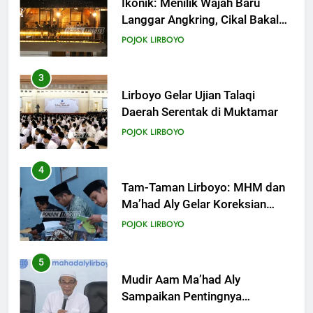
Lirboyo Gelar Ujian Talaqi
Daerah Serentak di Muktamar
POJOK LIRBOYO
4
Tam-Taman Lirboyo: MHM dan
Ma’had Aly Gelar Koreksian
Kitab Semester Ganjil
POJOK LIRBOYO
5
Mudir Aam Ma’had Aly
Sampaikan Pentingnya
Mempelajari Ilmu Hadis Dalam
POJOK LIRBOYO
Acara Dauroh Ilmiah
6
Dauroh Ilmiah Ma’had Aly
Lirboyo Bahas Metode