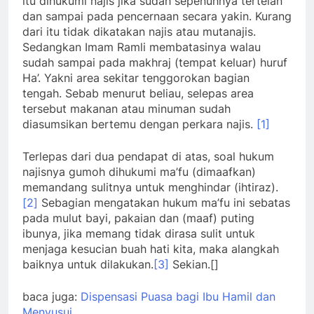
itu dihukumi najis jika sudah sepenuhnya tertelan
dan sampai pada pencernaan secara yakin. Kurang
dari itu tidak dikatakan najis atau mutanajis.
Sedangkan Imam Ramli membatasinya walau
sudah sampai pada makhraj (tempat keluar) huruf
Ha’. Yakni area sekitar tenggorokan bagian
tengah. Sebab menurut beliau, selepas area
tersebut makanan atau minuman sudah
diasumsikan bertemu dengan perkara najis.
[1]
Terlepas dari dua pendapat di atas, soal hukum
najisnya gumoh dihukumi ma’fu (dimaafkan)
memandang sulitnya untuk menghindar (ihtiraz).
[2]
Sebagian mengatakan hukum ma’fu ini sebatas
pada mulut bayi, pakaian dan (maaf) puting
ibunya, jika memang tidak dirasa sulit untuk
menjaga kesucian buah hati kita, maka alangkah
baiknya untuk dilakukan.
[3]
Sekian.[]
baca juga:
Dispensasi Puasa bagi Ibu Hamil dan
Menyusui