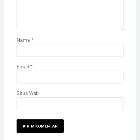
Nama
*
Email
*
Situs Web