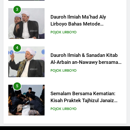
4
Dauroh Ilmiah & Sanadan Kitab
Al-Arbain an-Nawawy bersama
As-Syaikh Dr. Yasir Al-Adny
POJOK LIRBOYO
5
Semalam Bersama Kematian:
Kisah Praktek Tajhizul Janaiz
Siswa III Aliyah
POJOK LIRBOYO
6
Di Balik Dinginnya Malam
Lirboyo, Santri Kelas III Aliyah
Belajar Praktik Tajhizul Janaiz
POJOK LIRBOYO
7