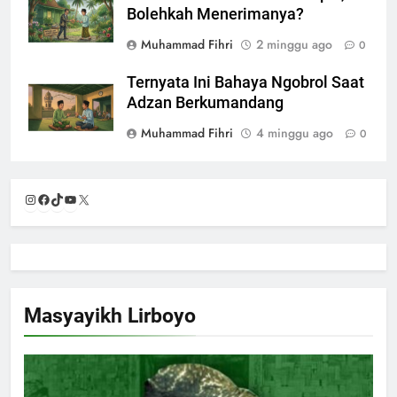
Bolehkah Menerimanya?
Muhammad Fihri
2 minggu ago
0
Ternyata Ini Bahaya Ngobrol Saat
Adzan Berkumandang
Muhammad Fihri
4 minggu ago
0
Instagram
Facebook
TikTok
YouTube
X
Masyayikh Lirboyo