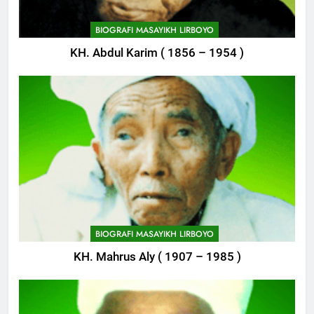
744
Himasal Semen Sumbang
BIOGRAFI MASAYIKH LIRBOYO
Pembangunan Kantor Himasal
KH. Abdul Karim ( 1856 – 1954 )
POJOK LIRBOYO
745
Delegasi MQK Kota Kediri
Menuju Probolinggo
POJOK LIRBOYO
746
Haflah Akhirussanah, Lirboyo
Gelar Pameran
BIOGRAFI MASAYIKH LIRBOYO
POJOK LIRBOYO
KH. Mahrus Aly ( 1907 – 1985 )
747
Silaturahi dan Istighosah