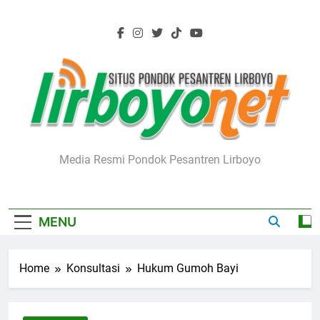
Skip
to
content
Lirboyo.net
Media Resmi Pondok Pesantren Lirboyo
MENU
Home
Konsultasi
Hukum Gumoh Bayi