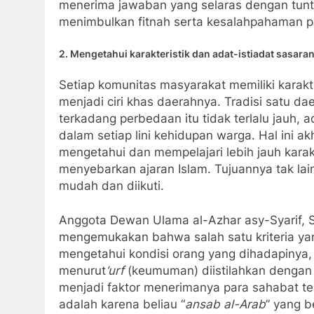
menerima jawaban yang selaras dengan tuntun
menimbulkan fitnah serta kesalahpahaman 
2.
Mengetahui karakteristik dan adat-istiadat sasar
Setiap komunitas masyarakat memiliki karakt
menjadi ciri khas daerahnya. Tradisi satu d
terkadang perbedaan itu tidak terlalu jauh, 
dalam setiap lini kehidupan warga. Hal ini 
mengetahui dan mempelajari lebih jauh karak
menyebarkan ajaran Islam. Tujuannya tak lai
mudah dan diikuti.
Anggota Dewan Ulama al-Azhar asy-Syarif, S
mengemukakan bahwa salah satu kriteria yang
mengetahui kondisi orang yang dihadapinya, 
menurut
‘urf
(keumuman) diistilahkan dengan
menjadi faktor menerimanya para sahabat t
adalah karena beliau “
ansab al-Arab
” yang b