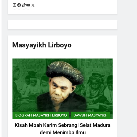
Instagram
Facebook
TikTok
YouTube
X
Masyayikh Lirboyo
BIOGRAFI MASAYIKH LIRBOYO
DAWUH MASYAYIKH
Kisah Mbah Karim Sebrangi Selat Madura
demi Menimba Ilmu