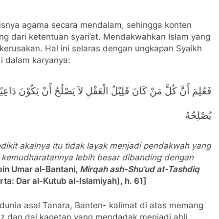
usnya agama secara mendalam, sehingga konten
g dari ketentuan syari’at. Mendakwahkan Islam yang
ah kerusakan. Hal ini selaras dengan ungkapan Syaikh
i dalam karyanya:
فَعُلِمَ أَنَّ كُلَّ مَنْ كَانَ قَلِيْلُ الْعَقْلِ لاَ يَصْلُحُ أَنْ يَكُوْنَ دَاعِيًا
يُصْلِحُهُ
dikit akalnya itu tidak layak menjadi pendakwah yang
k kemudharatannya lebih besar dibanding dengan
bin Umar
al-Bantani
,
Mirqah ash-Shu’ud at-Tashdiq
ta: Dar al-Kutub al-Islamiyah), h. 61]
 dunia asal Tanara, Banten- kalimat di atas memang
adz dan dai kagetan yang mendadak menjadi ahli