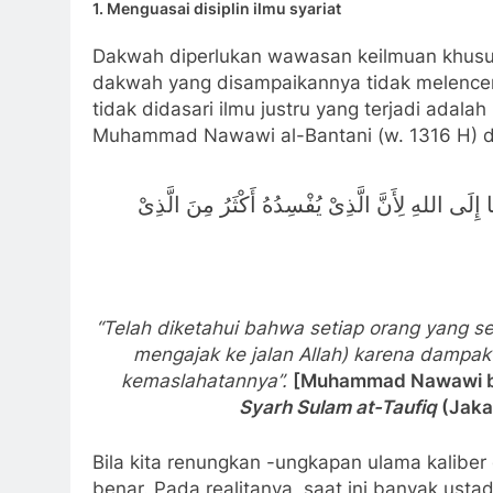
1.
Menguasai disiplin ilmu syariat
Dakwah diperlukan wawasan keilmuan khus
dakwah yang disampaikannya tidak melencen
tidak didasari ilmu justru yang terjadi adal
Muhammad Nawawi al-Bantani (w. 1316 H) d
 إِلَى اللهِ لِأَنَّ الَّذِىْ يُفْسِدُهُ أَكْثَرُ مِنَ الَّذِىْ
“Telah diketahui bahwa setiap orang yang se
mengajak ke jalan Allah) karena dampa
kemaslahatannya”.
[
Muhammad Nawawi
Syarh Sulam at-Taufiq
(Jakar
Bila kita renungkan -ungkapan ulama kaliber
benar. Pada realitanya, saat ini banyak ust