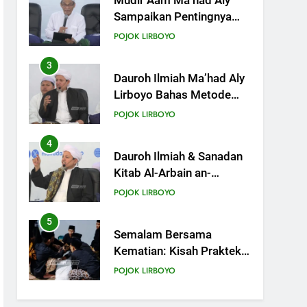
Dauroh Ilmiah Ma’had Aly
Lirboyo Bahas Metode
Ahlusunnah dalam
POJOK LIRBOYO
Mengaplikasikan Hadis
Dhaif.
4
Dauroh Ilmiah & Sanadan
Kitab Al-Arbain an-
Nawawy bersama As-
POJOK LIRBOYO
Syaikh Dr. Yasir Al-Adny
5
Semalam Bersama
Kematian: Kisah Praktek
Tajhizul Janaiz Siswa III
POJOK LIRBOYO
Aliyah
6
Di Balik Dinginnya Malam
Lirboyo, Santri Kelas III
Aliyah Belajar Praktik
POJOK LIRBOYO
Tajhizul Janaiz
7