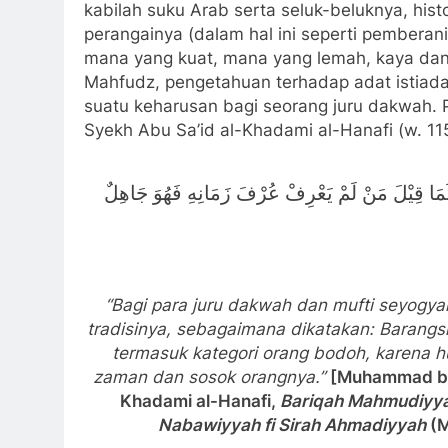
kabilah suku Arab serta seluk-beluknya, hist
perangainya (dalam hal ini seperti pemberani
mana yang kuat, mana yang lemah, kaya dan 
Mahfudz, pengetahuan terhadap adat istiada
suatu keharusan bagi seorang juru dakwah. 
Syekh Abu Sa’id al-Khadami al-Hanafi (w. 1
كَمَا قِيْلَ مَنْ لَمْ يَعْرِفْ عُرْفَ زَمَانِهِ فَهُوَ جَاهِلٌ
“
Bagi para juru dakwah dan mufti seyogy
tradisinya, sebagaimana dikatakan: Barang
termasuk kategori orang bodoh, karena 
zaman dan sosok orangnya.”
[Muhammad bin
Khadami al-Hanafi,
Bariqah Mahmudiyya
Nabawiyyah fi Sirah Ahmadiyyah
(M