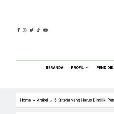
Skip
to
content
Lir
BERANDA
PROFIL
PENDIDI
Home
Artikel
5 Kriteria yang Harus Dimiliki P