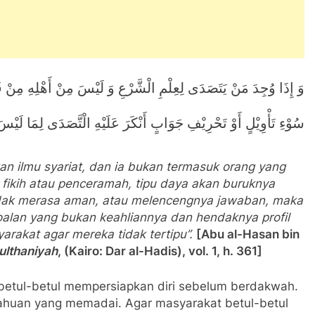
وَ إِذَا وُجِدَ مَنْ يَتَصَدَى لِعِلْمِ الْشَّرْعِ وَ لَيْسَ مِنْ أَهْلِهِ مِنْ فَ
سُوْءِ تَأْوِيْلٍ أَوْ تَحْرِيْفِ جَوَابٍ أَنْكَرَ عَلَيْهِ الْتَّصَدَى لِمَا لَيْسَ هُو
n ilmu syariat,
dan
ia bukan termasuk orang yang
 fikih atau penceramah, tipu daya
akan
buruknya
dak merasa aman,
atau melencengnya jawaban, maka
oalan yang bukan keahliannya dan hendaknya profil
arakat agar mereka tidak tertipu”.
[
Abu al-Hasan bin
ulthaniyah
,
(Kairo:
Dar al-Hadis)
,
vol. 1, h. 361]
betul-betul mempersiapkan diri sebelum berdakwah.
tahuan yang memadai. Agar masyarakat betul-betul