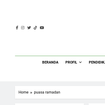
Skip
to
content
Lir
BERANDA
PROFIL
PENDIDI
Home
puasa ramadan