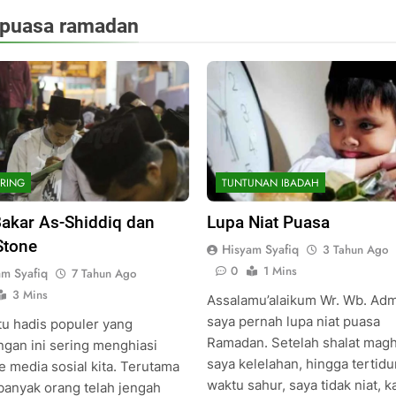
puasa ramadan
RING
TUNTUNAN IBADAH
akar As-Shiddiq dan
Lupa Niat Puasa
Stone
Hisyam Syafiq
3 Tahun Ago
0
1 Mins
am Syafiq
7 Tahun Ago
3 Mins
Assalamu’alaikum Wr. Wb. Adm
saya pernah lupa niat puasa
tu hadis populer yang
Ramadan. Setelah shalat magh
ngan ini sering menghiasi
saya kelelahan, hingga tertidu
e media sosial kita. Terutama
waktu sahur, saya tidak niat, 
 banyak orang telah jengah