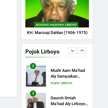
POJOK LIRBOYO
Pameran
747
Silaturahi dan
Istighosah Bersama
BIOGRAFI MASAYIKH LIRBOYO
Kapolda Jawa Timur
POJOK LIRBOYO
KH. Marzuqi Dahlan (1906-1975)
1
Tam-Taman Lirboyo:
MHM dan Ma’had
Pojok Lirboyo
Aly Gelar Koreksian
POJOK LIRBOYO
Kitab Semester
Ganjil
2
Mudir Aam Ma’had
Aly Sampaikan
Pentingnya
POJOK LIRBOYO
Mempelajari Ilmu
Hadis Dalam Acara
3
Dauroh Ilmiah
Dauroh Ilmiah
Ma’had Aly Lirboyo