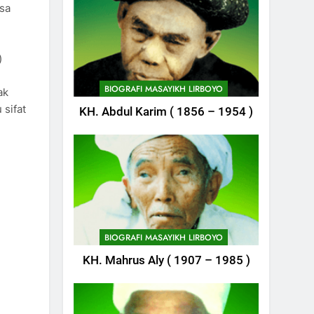
asa
?
)
BIOGRAFI MASAYIKH LIRBOYO
ak
744
 sifat
KH. Abdul Karim ( 1856 – 1954 )
Himasal Semen
Sumbang
Pembangunan
POJOK LIRBOYO
Kantor Himasal
745
Delegasi MQK Kota
Kediri Menuju
Probolinggo
POJOK LIRBOYO
BIOGRAFI MASAYIKH LIRBOYO
KH. Mahrus Aly ( 1907 – 1985 )
746
Haflah
Akhirussanah,
Lirboyo Gelar