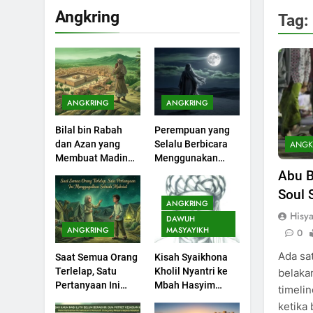
Angkring
Tag:
200
Khutbah Idul Fitri di
Rumah
KHUTBAH
ANGKRING
ANGKRING
201
Bilal bin Rabah
Perempuan yang
Khutbah jumat:
ANGK
dan Azan yang
Selalu Berbicara
Sejarah Seebagai
Membuat Madinah
Menggunakan
Pembangkit Jiwa
KHUTBAH
Menangis
Ayat Al-Quran
Abu B
Soul 
202
ANGKRING
Khutbah Jumat :
Hisy
DAWUH
Supaya Amal Bisa
ANGKRING
MASYAYIKH
0
Diterima
KHUTBAH
Ada sa
Saat Semua Orang
Kisah Syaikhona
Terlelap, Satu
Kholil Nyantri ke
belaka
203
Pertanyaan Ini
Mbah Hasyim
timelin
Khutbah Jumat:
Menggagalkan
Asy’ari
ketika
Bulan Muharram