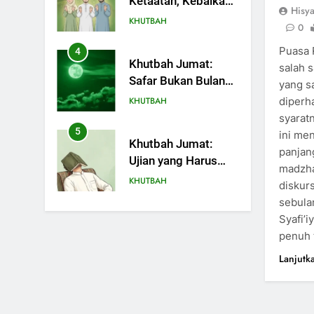
Safar Bukan Bulan
Hisy
Sial
KHUTBAH
0
Puasa 
5
Khutbah Jumat:
salah s
Ujian yang Harus
yang s
Kita Syukuri
diperh
KHUTBAH
syaratn
6
ini me
Khutbah Jumat:
panjang
Amalan dan Doa
madzha
Orang Tua agar
KHUTBAH
diskurs
Anak di Pondok
sebula
Pesantren Sukses
7
Syafi’i
Khutbah Jumat:
Dunia Akhirat
penuh 
Refleksi dari Cerita
Mimbar Rasulullah
Lanjutk
KHUTBAH
8
Khutbah Jumat