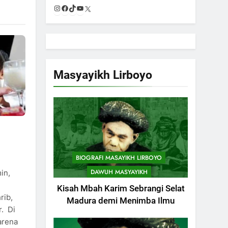
Instagram
Facebook
TikTok
YouTube
X
Masyayikh Lirboyo
BIOGRAFI MASAYIKH LIRBOYO
DAWUH MASYAYIKH
in,
Kisah Mbah Karim Sebrangi Selat
rib,
Madura demi Menimba Ilmu
r. Di
karena