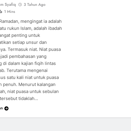
am Syafiq
3 Tahun Ago
1 Mins
Ramadan, mengingat ia adalah
atu rukun Islam, adalah ibadah
angat penting untuk
atikan setiap unsur dan
ya. Termasuk niat. Niat puasa
njadi pembahasan yang
 di dalam kajian fiqih lintas
b. Terutama mengenai
us satu kali niat untuk puasa
n penuh. Menurut kalangan
yah, niat puasa untuk sebulan
tersebut tidaklah…
an