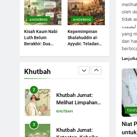
Sebuah Maksiat
meliha
Bulan Bersejarah
KHUTBAH
oleh de
tidak ada ujung
ANGKRING
ANGKRING
1
Khutbah Jumat:
 أو ليصمت
Kisah Kaum Nabi
Kepemimpinan
Mengapa Orang
yang m
Luth Belum
Shalahuddin al-
Dengki Tak Akan
dan har
KHUTBAH
Berakhir: Dua
Ayyubi: Teladan
Pernah Berjaya?
berbic
Potret Kaumnya
yang Perlu
2
yang Kini Kembali
Dipelajari oleh
Lanjutk
Khutbah Jumat:
Terjadi
Pemimpin Zaman
Melihat Limpahan
Sekarang (2)
Khutbah
Nikmat Allah
KHUTBAH
3
Khutbah Jumat:
Ketaatan, Kebaikan
dan Pengaruhnya
TUNT
KHUTBAH
dalam Jiwa Manusia
Niat 
4
Khutbah Jumat:
untuk