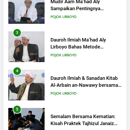
KHUTBAH
Dauroh Ilmiah Ma’had Aly
Lirboyo Bahas Metode
Ahlusunnah dalam
19
POJOK LIRBOYO
Mengaplikasikan Hadis Dhaif.
Khutbah Jumat: Intropeksi Bagi
Para Suami
4
KHUTBAH
Dauroh Ilmiah & Sanadan Kitab
Al-Arbain an-Nawawy bersama
As-Syaikh Dr. Yasir Al-Adny
20
POJOK LIRBOYO
Khutbah Jumat: Pernikahan di
Bulan Syawal
5
KHUTBAH
Semalam Bersama Kematian:
Kisah Praktek Tajhizul Janaiz
Siswa III Aliyah
21
POJOK LIRBOYO
Khutbah Jumat: Apa yang Harus
Terjadi Setelah Ramadhan?
6
KHUTBAH
Di Balik Dinginnya Malam
Lirboyo, Santri Kelas III Aliyah