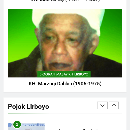
Khutbah Jumat: Seni Menata
Niat dalam Bekerja
747
KHUTBAH
Silaturahi dan Istighosah
Bersama Kapolda Jawa Timur
16
POJOK LIRBOYO
Khutbah Jumat: Teguh Bersama
Al-Qur’an
1
KHUTBAH
Tam-Taman Lirboyo: MHM dan
Ma’had Aly Gelar Koreksian
Kitab Semester Ganjil
17
POJOK LIRBOYO
BIOGRAFI MASAYIKH LIRBOYO
Khutbah Jumat: Memuliakan
KH. Marzuqi Dahlan (1906-1975)
Bulan Dzulqa’dah
2
KHUTBAH
Mudir Aam Ma’had Aly
Sampaikan Pentingnya
Pojok Lirboyo
Mempelajari Ilmu Hadis Dalam
18
POJOK LIRBOYO
Acara Dauroh Ilmiah
Khutbah Jumat: Mari Mendidik
Anak dengan Baik
3