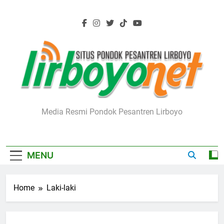
Skip
to
content
Lirboyo.net
Media Resmi Pondok Pesantren Lirboyo
MENU
Home
Laki-laki