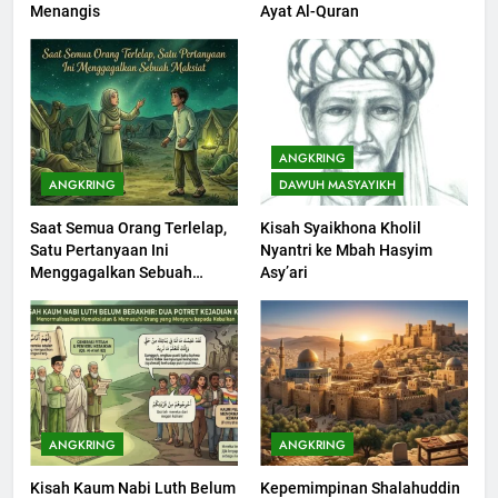
Menangis
Ayat Al-Quran
Seebagai Pembangkit Jiwa
KHUTBAH
202
Khutbah Jumat : Supaya Amal
ANGKRING
Bisa Diterima
ANGKRING
DAWUH MASYAYIKH
KHUTBAH
Saat Semua Orang Terlelap,
Kisah Syaikhona Kholil
Satu Pertanyaan Ini
Nyantri ke Mbah Hasyim
203
Menggagalkan Sebuah
Asy’ari
Khutbah Jumat: Bulan
Maksiat
Muharram Bulan Bersejarah
KHUTBAH
1
Khutbah Jumat: Mengapa Orang
ANGKRING
ANGKRING
Dengki Tak Akan Pernah
Kisah Kaum Nabi Luth Belum
Kepemimpinan Shalahuddin
Berjaya?
KHUTBAH