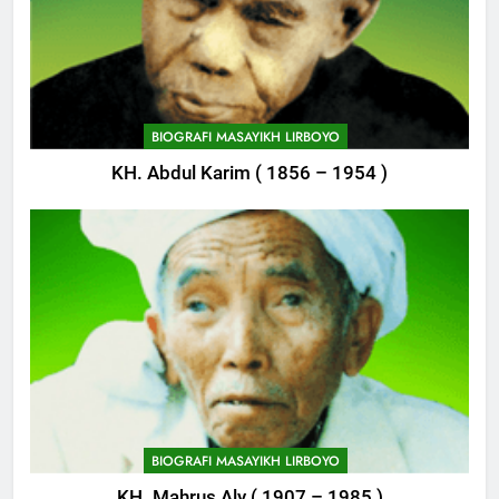
12
Khutbah Jumat: Memetik
Ranumnya Buah Ketakwaan
744
KHUTBAH
Himasal Semen Sumbang
BIOGRAFI MASAYIKH LIRBOYO
Pembangunan Kantor Himasal
KH. Abdul Karim ( 1856 – 1954 )
13
POJOK LIRBOYO
Khutbah Jum’at: Lisanmu,
Keselamatanmu
745
KHUTBAH
Delegasi MQK Kota Kediri
Menuju Probolinggo
14
POJOK LIRBOYO
Khutbah Jumat: Menjaga Adab
Di Tengah Krisis Moral
746
KHUTBAH
Haflah Akhirussanah, Lirboyo
Gelar Pameran
BIOGRAFI MASAYIKH LIRBOYO
15
POJOK LIRBOYO
KH. Mahrus Aly ( 1907 – 1985 )