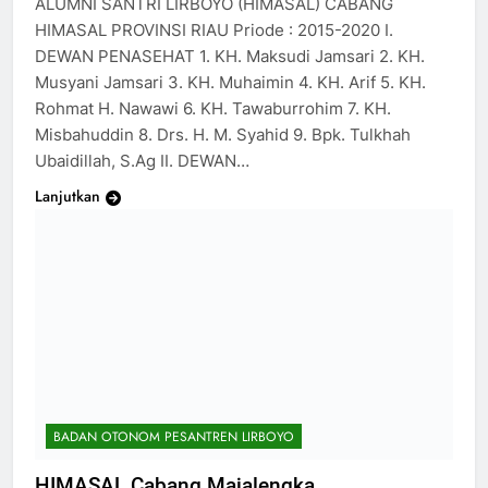
ALUMNI SANTRI LIRBOYO (HIMASAL) CABANG
HIMASAL PROVINSI RIAU Priode : 2015-2020 I.
DEWAN PENASEHAT 1. KH. Maksudi Jamsari 2. KH.
Musyani Jamsari 3. KH. Muhaimin 4. KH. Arif 5. KH.
Rohmat H. Nawawi 6. KH. Tawaburrohim 7. KH.
Misbahuddin 8. Drs. H. M. Syahid 9. Bpk. Tulkhah
Ubaidillah, S.Ag II. DEWAN…
Lanjutkan
BADAN OTONOM PESANTREN LIRBOYO
HIMASAL Cabang Majalengka