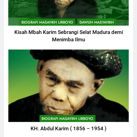
9
Khutbah Jumat: Mereka yang
BIOGRAFI MASAYIKH LIRBOYO
DAWUH MASYAYIKH
Mendapat Predikat Haji Mabrur
Kisah Mbah Karim Sebrangi Selat Madura demi
KHUTBAH
Menimba Ilmu
10
Khutbah Jumat: Hak Penting
Yang Harus Kita Berikan Kepada
Istri
KHUTBAH
11
Khutbah: Keistimewaan Hari
Jumat
KHUTBAH
BIOGRAFI MASAYIKH LIRBOYO
KH. Abdul Karim ( 1856 – 1954 )
12