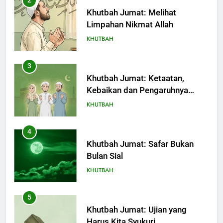
2
Khutbah Jumat: Melihat
Limpahan Nikmat Allah
KHUTBAH
3
Khutbah Jumat: Ketaatan,
Kebaikan dan Pengaruhnya
dalam Jiwa Manusia
KHUTBAH
4
Khutbah Jumat: Safar Bukan
Bulan Sial
KHUTBAH
5
Khutbah Jumat: Ujian yang
Harus Kita Syukuri