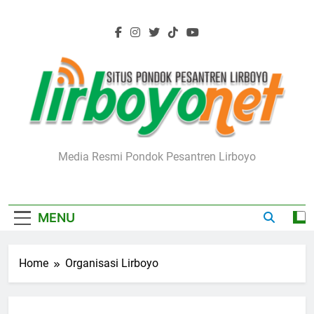
Skip
to
content
Lirboyo.net
Media Resmi Pondok Pesantren Lirboyo
MENU
Home
Organisasi Lirboyo