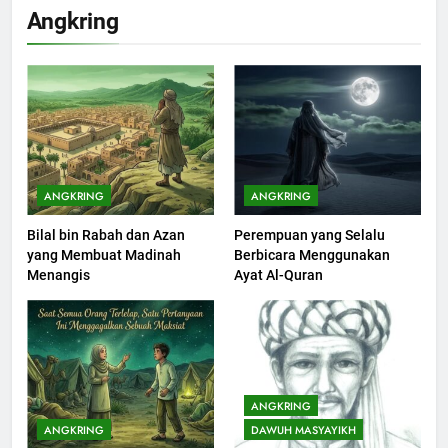
Angkring
ANGKRING
ANGKRING
Bilal bin Rabah dan Azan
Perempuan yang Selalu
200
yang Membuat Madinah
Berbicara Menggunakan
Khutbah Idul Fitri di Rumah
Menangis
Ayat Al-Quran
KHUTBAH
201
Khutbah jumat: Sejarah
ANGKRING
Seebagai Pembangkit Jiwa
ANGKRING
DAWUH MASYAYIKH
KHUTBAH