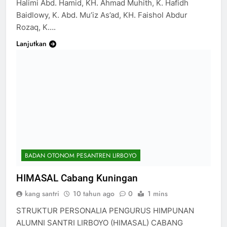
Halimi Abd. Hamid, KH. Ahmad Muhith, K. Hafidh
Baidlowy, K. Abd. Mu’iz As’ad, KH. Faishol Abdur
Rozaq, K….
Lanjutkan
BADAN OTONOM PESANTREN LIRBOYO
HIMASAL Cabang Kuningan
kang santri
10 tahun ago
0
1 mins
STRUKTUR PERSONALIA PENGURUS HIMPUNAN
ALUMNI SANTRI LIRBOYO (HIMASAL) CABANG