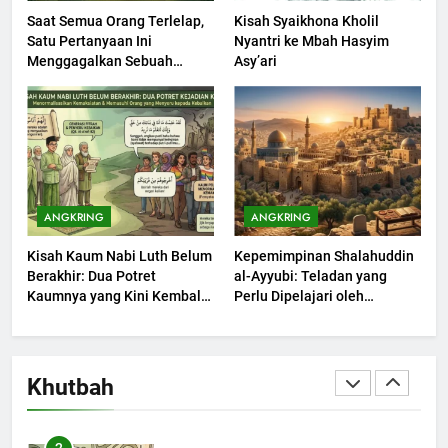
Saat Semua Orang Terlelap,
Kisah Syaikhona Kholil
Satu Pertanyaan Ini
Nyantri ke Mbah Hasyim
202
Menggagalkan Sebuah
Asy’ari
Khutbah Jumat : Supaya Amal
Maksiat
Bisa Diterima
KHUTBAH
203
Khutbah Jumat: Bulan
ANGKRING
ANGKRING
Muharram Bulan Bersejarah
Kisah Kaum Nabi Luth Belum
Kepemimpinan Shalahuddin
KHUTBAH
Berakhir: Dua Potret
al-Ayyubi: Teladan yang
Kaumnya yang Kini Kembali
Perlu Dipelajari oleh
Terjadi
1
Pemimpin Zaman Sekarang
(2)
Khutbah Jumat: Mengapa Orang
Dengki Tak Akan Pernah
Khutbah
Berjaya?
KHUTBAH