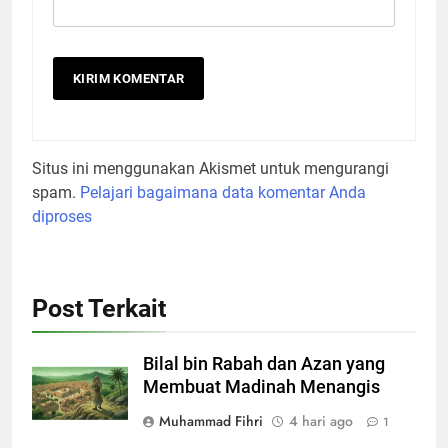
diproses
Post Terkait
Bilal bin Rabah dan Azan yang
Membuat Madinah Menangis
Muhammad Fihri
4 hari ago
1
Perempuan yang Selalu Berbicara
Menggunakan Ayat Al-Quran
Muhammad Fihri
2 minggu ago
0
Saat Semua Orang Terlelap, Satu
Pertanyaan Ini Menggagalkan
Sebuah Maksiat
Muhammad Fihri
3 minggu ago
0