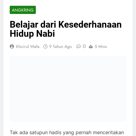
ANGKRING
Belajar dari Kesederhanaan
Hidup Nabi
0
Khoirul Wafa
9 Tahun Ago
5 Mins
Tak ada satupun hadis yang pernah menceritakan
bahwa Nabi Muhammad SAW berpakaian mewah.
Tak ada satupun hadis yang menceritakan bahwa
Nabi Muhammad SAW pernah berperilaku yang
mencirikan gelimang harta. Ya, karena memang itu
tak pernah terjadi. Para saksi sejarah
menggambarkan kehidupan Nabi adalah
kehidupan yang amat sederhana. Jauh dari
cerminan jika beliau adalah seorang penguasa
besar. Jauh dari gambaran masyarakat awam jika
beliau adalah pemangku risalah semesta. Menurut