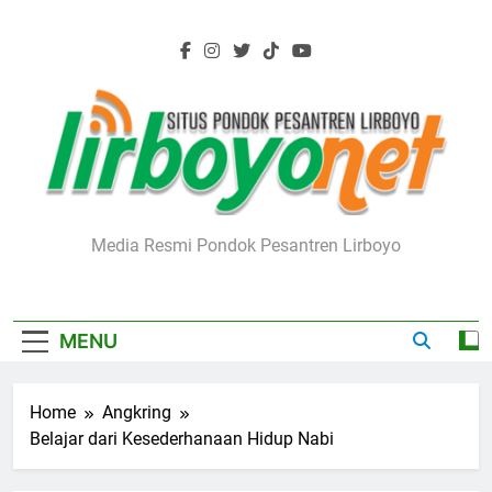
Skip
to
content
Lirboyo.net
Media Resmi Pondok Pesantren Lirboyo
MENU
Home
Angkring
Belajar dari Kesederhanaan Hidup Nabi