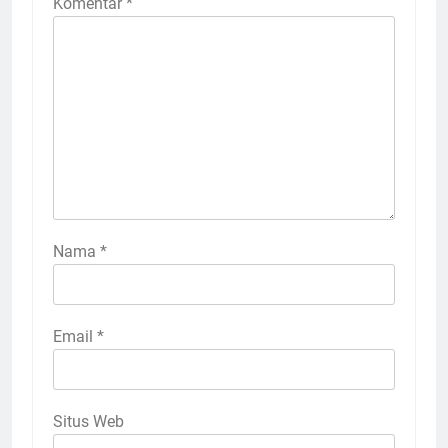
Nama
*
Email
*
Situs Web
Situs ini menggunakan Akismet untuk mengurangi
spam.
Pelajari bagaimana data komentar Anda