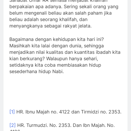
setidaknya kita coba membiasakan hidup
sesederhana hidup Nabi.
[1]
HR. Ibnu Majah no. 4122 dan Tirmidzi no. 2353.
[2]
HR. Turmudzi. No. 2353. Dan Ibn Majah. No.
4126.
[3]
Syarah Shahih Bukhari Ibn Bathhal. Juz 10. Hal
171. Maktabah Syamilah.
[4]
Syi’abil Iman. Juz 8. Hal 432. Maktabah
Syamilah.
عَنْ أَبِي أُمَامَةَ قَالَ
: