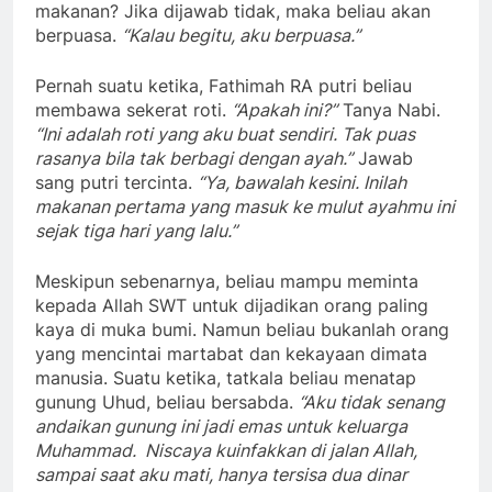
Meskipun sebenarnya, beliau mampu meminta
kepada Allah SWT untuk dijadikan orang paling
kaya di muka bumi. Namun beliau bukanlah orang
yang mencintai martabat dan kekayaan dimata
manusia. Suatu ketika, tatkala beliau menatap
gunung Uhud, beliau bersabda.
“Aku tidak senang
andaikan gunung ini jadi emas untuk keluarga
Muhammad. Niscaya kuinfakkan di jalan Allah,
sampai saat aku mati, hanya tersisa dua dinar
untuk menjaga-jaga kalau aku punya tanggungan
hut
a
ng.”
Perilaku sederhana inilah yang kemudian ditiru
oleh para sahabat-sahabat terdekat beliau.
Hampir semuanya mencerminkan perilaku hidup
sederhana. Sahabat Abu Bakar RA, semassa
menjabat khalifah pada awalnya tetap bekerja ke
pasar. Beliau membaur bersama penduduk lain
yang sama-sama mencari nafkah untuk keluarga