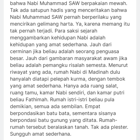
riwayat yang ada, rumah Nabi di Madinah dulu
hanyalah diatapi pelepah kurma, dengan tembok
yang amat sederhana. Hanya ada ruang salat,
ruang tamu, kamar Nabi sendiri, dan kamar putri
beliau Fathimah. Rumah istri-istri beliau pula
demikian, semua ada sembilan. Empat
berpondasikan batu bata, sementara sisanya
berpondasi batu gunung yang ditata. Rumah-
rumah tersebut beralaskan tanah. Tak ada plester.
Sungguh amat sederhana.
Dalam kesederhanaan hidup beliau, Nabi hanya
tidur beralaskan tikar. Ketika terjaga, kadang
nampak jelas gurat-gurat anyaman tikar
membekas di tubuh mulia beliau. Sahabat
Abdullah bin Mas’ud yang masuk ke bilik beliau
amat prihatin melihat kondisi semacam ini.
Bagaimana mungkin para raja-raja Persia dan
Romawi tidur beralaskan permadani dan kasur
yang nyaman, sementara seorang nabi yang