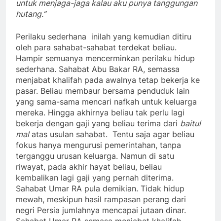
mereka. Hingga akhirnya beliau tak perlu lagi
bekerja dengan gaji yang beliau terima dari
baitul
mal
atas usulan sahabat. Tentu saja agar beliau
fokus hanya mengurusi pemerintahan, tanpa
terganggu urusan keluarga. Namun di satu
riwayat, pada akhir hayat beliau, beliau
kembalikan lagi gaji yang pernah diterima.
Sahabat Umar RA pula demikian. Tidak hidup
mewah, meskipun hasil rampasan perang dari
negri Persia jumlahnya mencapai jutaan dinar.
Sahabat Umar RA semasa menjabat khalifah
berpakaian apa adanya. Sering sekali orang yang
belum mengenali beliau akan salah paham jika
beliau adalah seorang khalifah, dan
menyangkanya sebagai rakyat jelata.
Bagaimana dengan kehidupan kita hari ini?
Masihkah kita lalai dengan dunia, sehingga
menjadikan nilai kualitas dan kuantitas ibadah kita
kian berkurang? Walaupun hanya sehari,