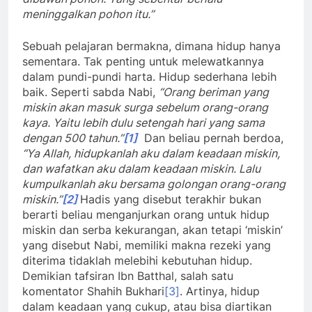
“Ya Allah, hidupkanlah aku dalam keadaan miskin,
dan wafatkan aku dalam keadaan miskin. Lalu
kumpulkanlah aku bersama golongan orang-orang
miskin.”
[2]
Hadis yang disebut terakhir bukan
berarti beliau menganjurkan orang untuk hidup
miskin dan serba kekurangan, akan tetapi ‘miskin’
yang disebut Nabi, memiliki makna rezeki yang
diterima tidaklah melebihi kebutuhan hidup.
Demikian tafsiran Ibn Batthal, salah satu
komentator Shahih Bukhari
[3]
. Artinya, hidup
dalam keadaan yang cukup, atau bisa diartikan
sederhana adalah apa yang diminta oleh Nabi.
Seperti juga sabda Nabi yang lain, kala para
sahabat beliau membicarakan tentang dunia
disamping beliau, beliau hanya berkomentar,
“Dengarkanlah, sesungguhnya kesederhanaan
adalah sebagian dari sempurnanya iman. Sungguh
kesederhanaan adalah sebagian dari sempurnanya
iman.”
[4]