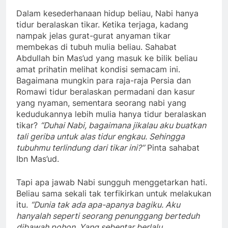
kedudukannya lebih mulia hanya tidur beralaskan
tikar?
“Duhai Nabi, bagaimana jikalau aku buatkan
tali geriba untuk alas tidur engkau. Sehingga
tubuhmu terlindung dari tikar ini?”
Pinta sahabat
Ibn Mas’ud.
Tapi apa jawab Nabi sungguh menggetarkan hati.
Beliau sama sekali tak terfikirkan untuk melakukan
itu.
“Dunia tak ada apa-apanya bagiku. Aku
hanyalah seperti seorang penunggang berteduh
dibawah pohon. Yang sebentar berlalu
meninggalkan pohon itu.”
Sebuah pelajaran bermakna, dimana hidup hanya
sementara. Tak penting untuk melewatkannya
dalam pundi-pundi harta. Hidup sederhana lebih
baik. Seperti sabda Nabi,
“Orang beriman yang
miskin akan masuk surga sebelum orang-orang
kaya. Yaitu lebih dulu setengah hari yang sama
dengan 500 tahun.”
[1]
Dan beliau pernah berdoa,