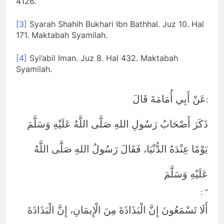
ذَكَرَ أَصْحَابُ رَسُولِ اللهِ صَلَّى اللَّهُ عَلَيْهِ وَسَلَّمَ
يَوْمًا عِنْدَهُ الدُّنْيَا، فَقَالَ رَسُولُ اللهِ صَلَّى اللَّهُ
عَلَيْهِ وَسَلَّمَ
: ”
أَلَا تَسْمَعُونَ إِنَّ الْبَذَاذَةَ مِنَ الْإِيمَانِ، إِنَّ الْبَذَاذَةَ
مِنَ الْإِيمَانِ
“
[5]
Shahih Bukhari. Hadis 6454. Hal. 2857. Cet. Al-
Busyra.
حَدَّثَنِي عُثْمَانُ، حَدَّثَنَا جَرِيرٌ، عَنْ مَنْصُورٍ، عَنْ