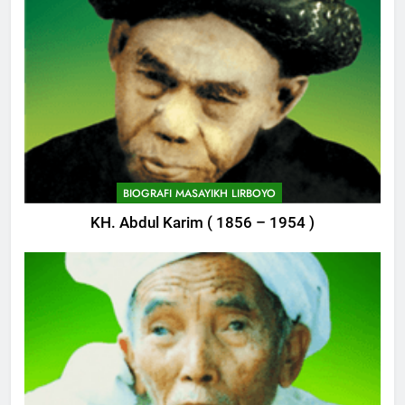
KH. Abdul Karim ( 1856 – 1954 )
748
Himasal Semen Sumbang
Pembangunan Kantor Himasal
POJOK LIRBOYO
749
Delegasi MQK Kota Kediri
Menuju Probolinggo
BIOGRAFI MASAYIKH LIRBOYO
POJOK LIRBOYO
KH. Mahrus Aly ( 1907 – 1985 )
750
Haflah Akhirussanah, Lirboyo
Gelar Pameran
POJOK LIRBOYO