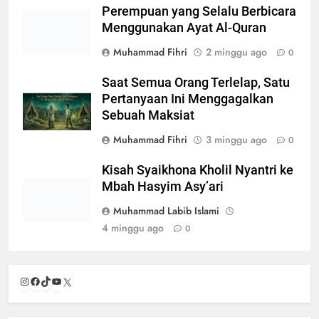
Kisah Syaikhona Kholil Nyantri ke
Mbah Hasyim Asy’ari
Muhammad Labib Islami
4 minggu ago
0
Instagram
Facebook
TikTok
YouTube
X
Masyayikh Lirboyo