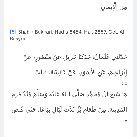
إِبْرَاهِيمَ، عَنِ الأَسْوَدِ، عَنْ عَائِشَةَ، قَالَتْ
: «
مَا شَبِعَ آلُ مُحَمَّدٍ صَلَّى اللهُ عَلَيْهِ وَسَلَّمَ مُنْذُ قَدِمَ
المَدِينَةَ، مِنْ طَعَامِ بُرٍّ ثَلاَثَ لَيَالٍ تِبَاعًا، حَتَّى قُبِضَ
»