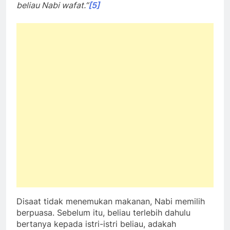
Disaat tidak menemukan makanan, Nabi memilih
berpuasa. Sebelum itu, beliau terlebih dahulu
bertanya kepada istri-istri beliau, adakah
makanan? Jika dijawab tidak, maka beliau akan
berpuasa.
“Kalau begitu, aku berpuasa.”
Pernah suatu ketika, Fathimah RA putri beliau
membawa sekerat roti.
“Apakah ini?”
Tanya Nabi.
“Ini adalah roti yang aku buat sendiri. Tak puas
rasanya bila tak berbagi dengan ayah.”
Jawab
sang putri tercinta.
“Ya, bawalah kesini. Inilah
makanan pertama yang masuk ke mulut ayahmu ini
sejak tiga hari yang lalu.”