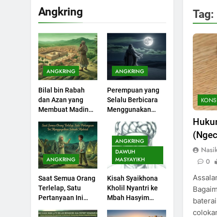
Angkring
Tag:
ANGKRING
ANGKRING
200
Bilal bin Rabah
Perempuan yang
Khutbah Idul Fitri di
KONS
dan Azan yang
Selalu Berbicara
Rumah
Membuat Madinah
Menggunakan
KHUTBAH
Menangis
Ayat Al-Quran
Hukum
(Ngec
201
ANGKRING
Khutbah jumat:
Nasi
DAWUH
Sejarah Seebagai
ANGKRING
MASYAYIKH
0
Pembangkit Jiwa
KHUTBAH
Assala
Saat Semua Orang
Kisah Syaikhona
Terlelap, Satu
Kholil Nyantri ke
Bagaim
202
Pertanyaan Ini
Mbah Hasyim
baterai
Khutbah Jumat :
Menggagalkan
Asy’ari
coloka
Supaya Amal Bisa