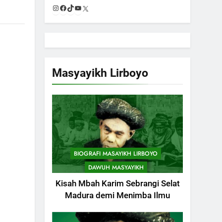
Instagram
Facebook
TikTok
YouTube
X
Masyayikh Lirboyo
BIOGRAFI MASAYIKH LIRBOYO
DAWUH MASYAYIKH
Kisah Mbah Karim Sebrangi Selat
Madura demi Menimba Ilmu