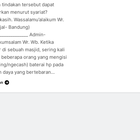
 tindakan tersebut dapat
rkan menurut syariat?
kasih. Wassalamu’alaikum Wr.
ijal- Bandung)
______________ Admin-
ikumsalam Wr. Wb. Ketika
di sebuah masjid, sering kali
at beberapa orang yang mengisi
ing/ngecash) baterai hp pada
n daya yang bertebaran…
an