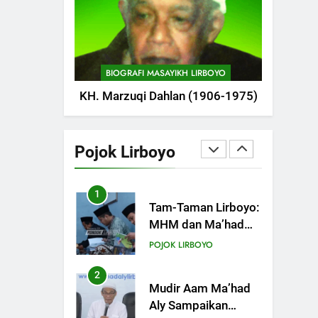
POJOK LIRBOYO
Pameran
747
Silaturahi dan
Istighosah Bersama
BIOGRAFI MASAYIKH LIRBOYO
Kapolda Jawa Timur
POJOK LIRBOYO
KH. Marzuqi Dahlan (1906-1975)
1
Tam-Taman Lirboyo:
MHM dan Ma’had
Pojok Lirboyo
Aly Gelar Koreksian
POJOK LIRBOYO
Kitab Semester
Ganjil
2
Mudir Aam Ma’had
Aly Sampaikan
Pentingnya
POJOK LIRBOYO
Mempelajari Ilmu
Hadis Dalam Acara
3
Dauroh Ilmiah
Dauroh Ilmiah
Ma’had Aly Lirboyo