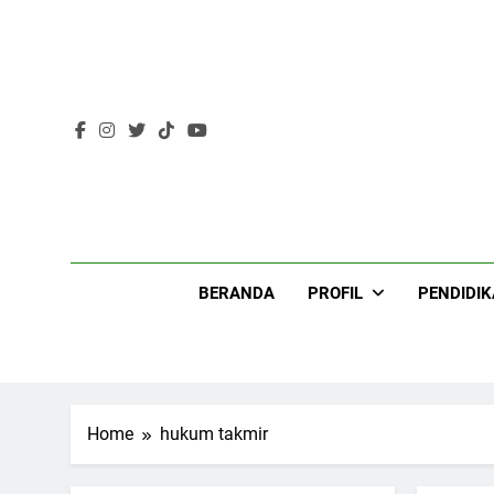
Skip
to
content
Lir
BERANDA
PROFIL
PENDIDI
Home
hukum takmir