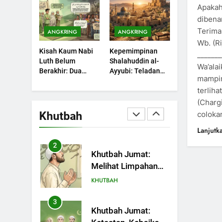
Sebuah Maksiat
Apakah
Diterima
KHUTBAH
dibena
Terima
ANGKRING
ANGKRING
203
Khutbah Jumat:
Wb. (R
Kisah Kaum Nabi
Kepemimpinan
Bulan Muharram
______
Luth Belum
Shalahuddin al-
Bulan Bersejarah
Wa’ala
KHUTBAH
Berakhir: Dua
Ayyubi: Teladan
mampir 
Potret Kaumnya
yang Perlu
1
terlih
yang Kini Kembali
Dipelajari oleh
Khutbah Jumat:
Terjadi
Pemimpin Zaman
(Charg
Mengapa Orang
Sekarang (2)
Khutbah
coloka
Dengki Tak Akan
KHUTBAH
Lanjutk
Pernah Berjaya?
2
Khutbah Jumat:
Melihat Limpahan
Nikmat Allah
KHUTBAH
3
Khutbah Jumat: