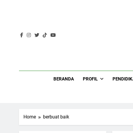
Skip
to
content
Lir
BERANDA
PROFIL
PENDIDI
Home
berbuat baik