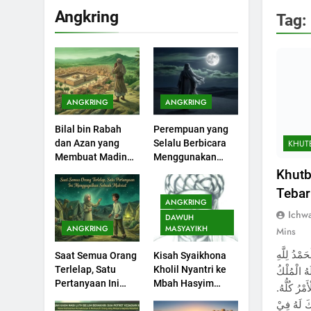
Angkring
Tag:
ANGKRING
ANGKRING
200
Bilal bin Rabah
Perempuan yang
Khutbah Idul Fitri di
KHUT
dan Azan yang
Selalu Berbicara
Rumah
Membuat Madinah
Menggunakan
KHUTBAH
Menangis
Ayat Al-Quran
Khutb
Tebar
201
ANGKRING
Khutbah jumat:
Ichw
DAWUH
Sejarah Seebagai
ANGKRING
MASYAYIKH
Mins
Pembangkit Jiwa
KHUTBAH
ُ لِلَّهِ
Saat Semua Orang
Kisah Syaikhona
Terlelap, Satu
Kholil Nyantri ke
لَهُ الْمُلْكُ
202
Pertanyaan Ini
Mbah Hasyim
ْأَمْرُ كُلُّهُ
Khutbah Jumat :
Menggagalkan
Asy’ari
ْكَ لَهُ فِيْ
Supaya Amal Bisa