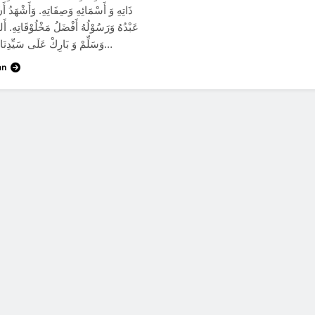
ذَاتِهِ وَ أَسْمَائِهِ وَصِفَاتِهِ. وَأَشْهَدُ أَن
عَبْدُهُ وَرَسُوْلُهُ أَفْضَلُ مَخْلُوْقَاتِهِ. أَلل
وَسَلِّمْ وَ بَارِكْ عَلَى سَيِّدِنَا مُحَمَّدٍ وَ…
an