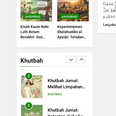
Sebuah Maksiat
َّ مُحَمَّدًا
Diterima
KHUTBAH
َّهُمَّ صَلِّ
ANGKRING
ANGKRING
203
Khutbah Jumat:
Lanjutk
Kisah Kaum Nabi
Kepemimpinan
Bulan Muharram
Luth Belum
Shalahuddin al-
Bulan Bersejarah
KHUTBAH
Berakhir: Dua
Ayyubi: Teladan
Potret Kaumnya
yang Perlu
1
yang Kini Kembali
Dipelajari oleh
Khutbah Jumat:
Terjadi
Pemimpin Zaman
Mengapa Orang
Sekarang (2)
Khutbah
Dengki Tak Akan
KHUTBAH
Pernah Berjaya?
2
Khutbah Jumat:
Melihat Limpahan
Nikmat Allah
KHUTBAH
3
Khutbah Jumat: