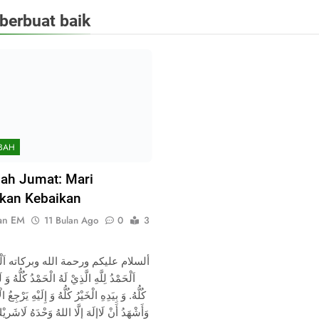
berbuat baik
BAH
ah Jumat: Mari
kan Kebaikan
an EM
11 Bulan Ago
0
3
ألسلام عليكم ورحمة الله وبركاته اَلْحَمْد
اَلْحَمْدُ لِلَّهِ الَّذِيْ لَهُ الْحَمْدُ كُلُّهُ وَ 
كُلُّهُ. وَ بِيَدِهِ الْخَيْرُ كُلُّهُ وَ إِلَيْهِ يَرْجِعُ ال.
وَأَشْهَدُ أَنْ لَاإِلَهَ إِلَّا اللهُ وَحْدَهُ لَاشَرِي