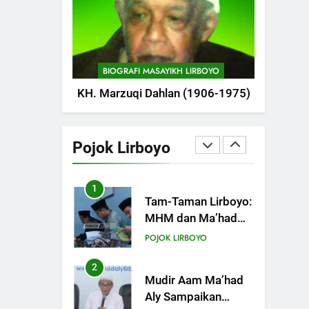
POJOK LIRBOYO
746
Haflah
Akhirussanah,
BIOGRAFI MASAYIKH LIRBOYO
Lirboyo Gelar
POJOK LIRBOYO
KH. Marzuqi Dahlan (1906-1975)
Pameran
747
Silaturahi dan
Istighosah Bersama
Pojok Lirboyo
Kapolda Jawa Timur
POJOK LIRBOYO
1
Tam-Taman Lirboyo:
MHM dan Ma’had
Aly Gelar Koreksian
POJOK LIRBOYO
Kitab Semester
Ganjil
2
Mudir Aam Ma’had
Aly Sampaikan