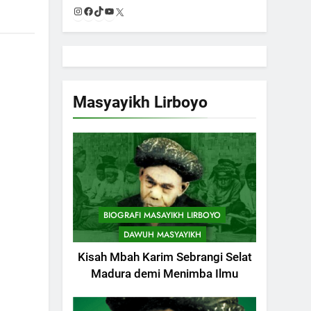
Instagram
Facebook
TikTok
YouTube
X
Masyayikh Lirboyo
BIOGRAFI MASAYIKH LIRBOYO
DAWUH MASYAYIKH
Kisah Mbah Karim Sebrangi Selat
Madura demi Menimba Ilmu