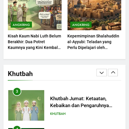
1
Khutbah Jumat: Mengapa Orang
ANGKRING
ANGKRING
Dengki Tak Akan Pernah
Kisah Kaum Nabi Luth Belum
Kepemimpinan Shalahuddin
Berjaya?
KHUTBAH
Berakhir: Dua Potret
al-Ayyubi: Teladan yang
Kaumnya yang Kini Kembali
Perlu Dipelajari oleh
Terjadi
2
Pemimpin Zaman Sekarang
(2)
Khutbah Jumat: Melihat
Limpahan Nikmat Allah
Khutbah
KHUTBAH
3
Khutbah Jumat: Ketaatan,
Kebaikan dan Pengaruhnya
dalam Jiwa Manusia
KHUTBAH