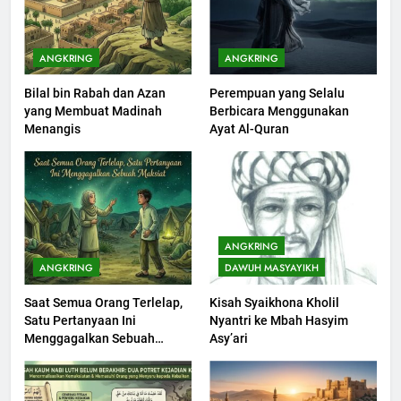
Khutbah Idul Fitri di Rumah
KHUTBAH
ANGKRING
ANGKRING
Bilal bin Rabah dan Azan
Perempuan yang Selalu
201
yang Membuat Madinah
Berbicara Menggunakan
Khutbah jumat: Sejarah
Menangis
Ayat Al-Quran
Seebagai Pembangkit Jiwa
KHUTBAH
202
Khutbah Jumat : Supaya Amal
ANGKRING
Bisa Diterima
ANGKRING
DAWUH MASYAYIKH
KHUTBAH
Saat Semua Orang Terlelap,
Kisah Syaikhona Kholil
Satu Pertanyaan Ini
Nyantri ke Mbah Hasyim
203
Menggagalkan Sebuah
Asy’ari
Khutbah Jumat: Bulan
Maksiat
Muharram Bulan Bersejarah
KHUTBAH