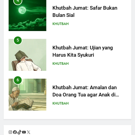
4
Khutbah Jumat: Safar Bukan
Bulan Sial
KHUTBAH
5
Khutbah Jumat: Ujian yang
Harus Kita Syukuri
KHUTBAH
6
Khutbah Jumat: Amalan dan
Doa Orang Tua agar Anak di
Pondok Pesantren Sukses Dunia
KHUTBAH
Akhirat
7
Khutbah Jumat: Refleksi dari
Instagram
Facebook
TikTok
YouTube
X
Cerita Mimbar Rasulullah