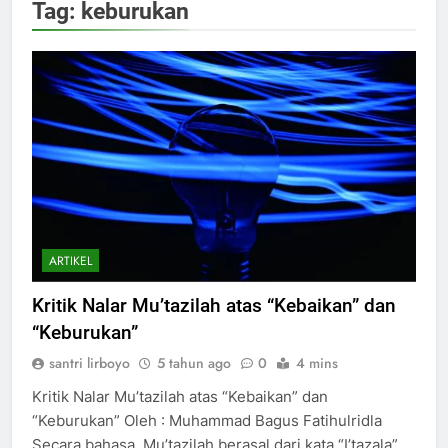
Tag:
keburukan
ARTIKEL
Kritik Nalar Mu’tazilah atas “Kebaikan” dan
“Keburukan”
santri lirboyo
5 tahun ago
0
4 mins
Kritik Nalar Mu’tazilah atas “Kebaikan” dan
“Keburukan” Oleh : Muhammad Bagus Fatihulridla
Secara bahasa, Mu’tazilah berasal dari kata “I’tazala”