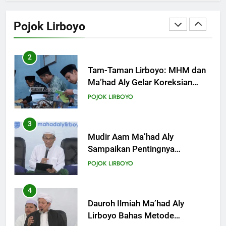
KHUTBAH
Tam-Taman Lirboyo: MHM dan
Ma’had Aly Gelar Koreksian
Pojok Lirboyo
Kitab Semester Ganjil
18
POJOK LIRBOYO
Khutbah Jumat: Mari Mendidik
Anak dengan Baik
3
KHUTBAH
Mudir Aam Ma’had Aly
Sampaikan Pentingnya
Mempelajari Ilmu Hadis Dalam
19
POJOK LIRBOYO
Acara Dauroh Ilmiah
Khutbah Jumat: Intropeksi Bagi
Para Suami
4
KHUTBAH
Dauroh Ilmiah Ma’had Aly
Lirboyo Bahas Metode
Ahlusunnah dalam
20
POJOK LIRBOYO
Mengaplikasikan Hadis Dhaif.
Khutbah Jumat: Pernikahan di
Bulan Syawal
5
KHUTBAH
Dauroh Ilmiah & Sanadan Kitab
Al-Arbain an-Nawawy bersama