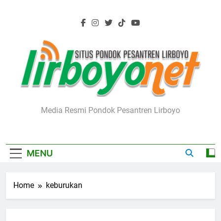
Skip
to
content
Lirboyo.net
Media Resmi Pondok Pesantren Lirboyo
MENU
Home
keburukan