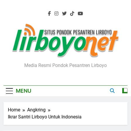
Skip
to
content
Lirboyo.net
Media Resmi Pondok Pesantren Lirboyo
MENU
Home
Angkring
Ikrar Santri Lirboyo Untuk Indonesia