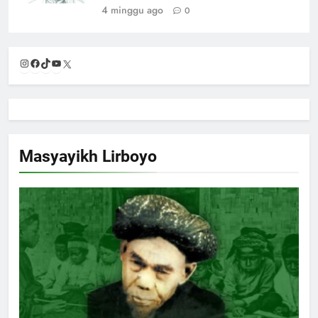
4 minggu ago
0
Instagram
Facebook
TikTok
YouTube
X
Masyayikh Lirboyo