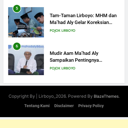
5
Tam-Taman Lirboyo: MHM dan
Ma’had Aly Gelar Koreksian
Kitab Semester Ganjil
POJOK LIRBOYO
6
Mudir Aam Ma’had Aly
Sampaikan Pentingnya
Mempelajari Ilmu Hadis Dalam
POJOK LIRBOYO
Acara Dauroh Ilmiah
7
Dauroh Ilmiah Ma’had Aly
Copyright By | Lirboyo_2026. Powered By
.
BlazeThemes
Lirboyo Bahas Metode
Ahlusunnah dalam
Tentang Kami
Disclaimer
Privacy Policy
POJOK LIRBOYO
Mengaplikasikan Hadis Dhaif.
8