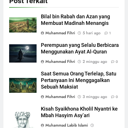
Post Terkait
Bilal bin Rabah dan Azan yang
Membuat Madinah Menangis
Muhammad Fihri
5 hari ago
1
Perempuan yang Selalu Berbicara
Menggunakan Ayat Al-Quran
Muhammad Fihri
2 minggu ago
0
Saat Semua Orang Terlelap, Satu
Pertanyaan Ini Menggagalkan
Sebuah Maksiat
Muhammad Fihri
3 minggu ago
0
Kisah Syaikhona Kholil Nyantri ke
Mbah Hasyim Asy’ari
Muhammad Labib Islami