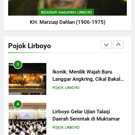
Manshur
POJOK LIRBOYO
BIOGRAFI MASAYIKH LIRBOYO
KH. Marzuqi Dahlan (1906-1975)
2
Haul ke-15 KH. Imam Yahya
Mahrus Digelar di PP Al
Pojok Lirboyo
Mahrusiyah III Kediri
POJOK LIRBOYO
3
Ikonik: Menilik Wajah Baru
Langgar Angkring, Cikal Bakal
Ponpes Lirboyo yang Selesai
POJOK LIRBOYO
Direvitalisasi
4
Lirboyo Gelar Ujian Talaqi
Daerah Serentak di Muktamar
POJOK LIRBOYO