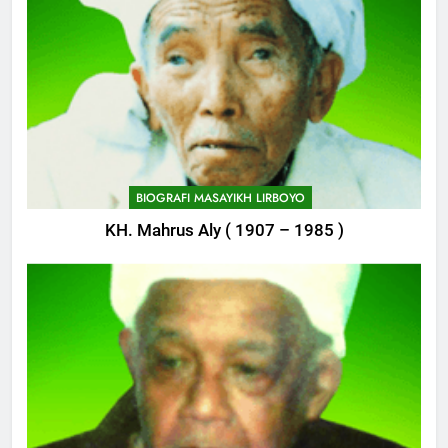
749
Delegasi MQK Kota Kediri
Menuju Probolinggo
POJOK LIRBOYO
750
Haflah Akhirussanah, Lirboyo
Gelar Pameran
BIOGRAFI MASAYIKH LIRBOYO
POJOK LIRBOYO
KH. Mahrus Aly ( 1907 – 1985 )
751
Silaturahi dan Istighosah
Bersama Kapolda Jawa Timur
POJOK LIRBOYO
1
Haul Ke-11 Almarhum
Almaghfurlah KH. M. Abdul Aziz