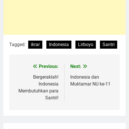
Tagged:
ikrar
Indonesia
Lirboyo
Santri
Previous:
Next:
Navigasi
pos
Bergeraklah!
Indonesia dan
Indonesia
Muktamar NU ke-11
Membutuhkan para
Santri!