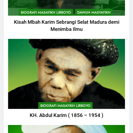
BIOGRAFI MASAYIKH LIRBOYO
DAWUH MASYAYIKH
Kisah Mbah Karim Sebrangi Selat Madura demi
Menimba Ilmu
748
Himasal Semen Sumbang
BIOGRAFI MASAYIKH LIRBOYO
Pembangunan Kantor Himasal
KH. Abdul Karim ( 1856 – 1954 )
POJOK LIRBOYO