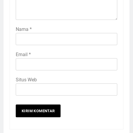
Nama
*
Email
*
Situs Web