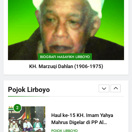
Bersama Kapolda Jawa Timur
POJOK LIRBOYO
1
Haul Ke-11 Almarhum
Almaghfurlah KH. M. Abdul Aziz
Manshur
POJOK LIRBOYO
BIOGRAFI MASAYIKH LIRBOYO
KH. Marzuqi Dahlan (1906-1975)
2
Haul ke-15 KH. Imam Yahya
Mahrus Digelar di PP Al
Pojok Lirboyo
Mahrusiyah III Kediri
POJOK LIRBOYO
3
Ikonik: Menilik Wajah Baru
Langgar Angkring, Cikal Bakal
Ponpes Lirboyo yang Selesai
POJOK LIRBOYO