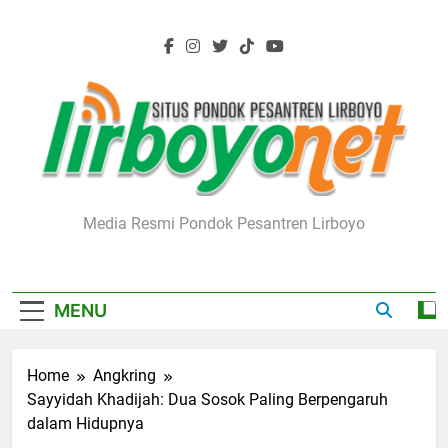
Skip
to
content
Lirboyo.net
Media Resmi Pondok Pesantren Lirboyo
MENU
Home
Angkring
Sayyidah Khadijah: Dua Sosok Paling Berpengaruh
dalam Hidupnya