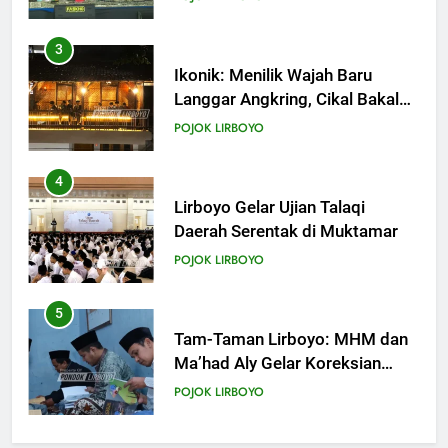
Direvitalisasi
4
Lirboyo Gelar Ujian Talaqi
Daerah Serentak di Muktamar
POJOK LIRBOYO
5
Tam-Taman Lirboyo: MHM dan
Ma’had Aly Gelar Koreksian
Kitab Semester Ganjil
POJOK LIRBOYO
6
Mudir Aam Ma’had Aly
Sampaikan Pentingnya
Mempelajari Ilmu Hadis Dalam
POJOK LIRBOYO
Acara Dauroh Ilmiah
7