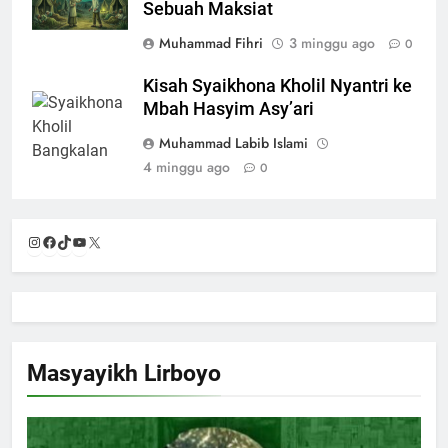
Sebuah Maksiat
Muhammad Fihri
3 minggu ago
0
Kisah Syaikhona Kholil Nyantri ke
Mbah Hasyim Asy’ari
Muhammad Labib Islami
4 minggu ago
0
Instagram
Facebook
TikTok
YouTube
X
Masyayikh Lirboyo