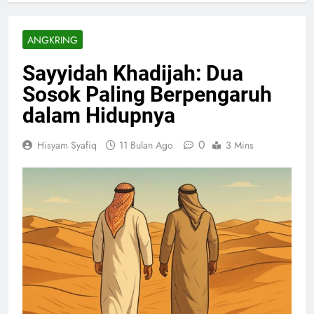
ANGKRING
Sayyidah Khadijah: Dua
Sosok Paling Berpengaruh
dalam Hidupnya
0
Hisyam Syafiq
11 Bulan Ago
3 Mins