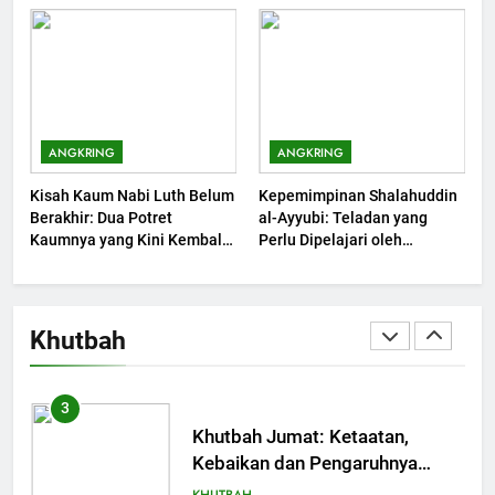
Maksiat
Muharram Bulan Bersejarah
KHUTBAH
1
Khutbah Jumat: Mengapa Orang
ANGKRING
ANGKRING
Dengki Tak Akan Pernah
Kisah Kaum Nabi Luth Belum
Kepemimpinan Shalahuddin
Berjaya?
KHUTBAH
Berakhir: Dua Potret
al-Ayyubi: Teladan yang
Kaumnya yang Kini Kembali
Perlu Dipelajari oleh
Terjadi
2
Pemimpin Zaman Sekarang
(2)
Khutbah Jumat: Melihat
Limpahan Nikmat Allah
Khutbah
KHUTBAH
3
Khutbah Jumat: Ketaatan,
Kebaikan dan Pengaruhnya
dalam Jiwa Manusia
KHUTBAH