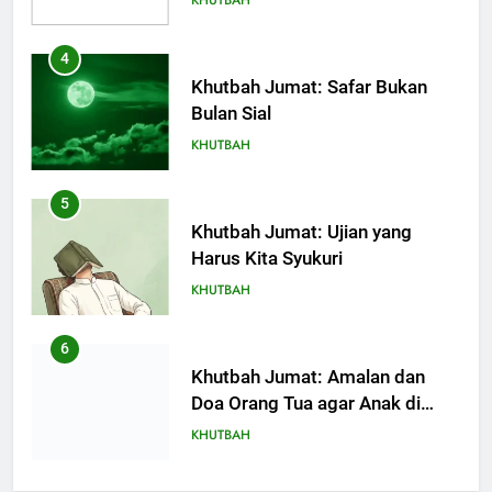
4
Khutbah Jumat: Safar Bukan
Bulan Sial
KHUTBAH
5
Khutbah Jumat: Ujian yang
Harus Kita Syukuri
KHUTBAH
6
Khutbah Jumat: Amalan dan
Doa Orang Tua agar Anak di
Pondok Pesantren Sukses Dunia
KHUTBAH
Akhirat