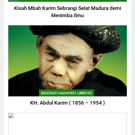
Istri
Kisah Mbah Karim Sebrangi Selat Madura demi
KHUTBAH
Menimba Ilmu
11
Khutbah: Keistimewaan Hari
Jumat
KHUTBAH
12
Khutbah Jumat: Memetik
Ranumnya Buah Ketakwaan
KHUTBAH
BIOGRAFI MASAYIKH LIRBOYO
KH. Abdul Karim ( 1856 – 1954 )
13
Khutbah Jum’at: Lisanmu,
Keselamatanmu
749
KHUTBAH
Himasal Semen Sumbang