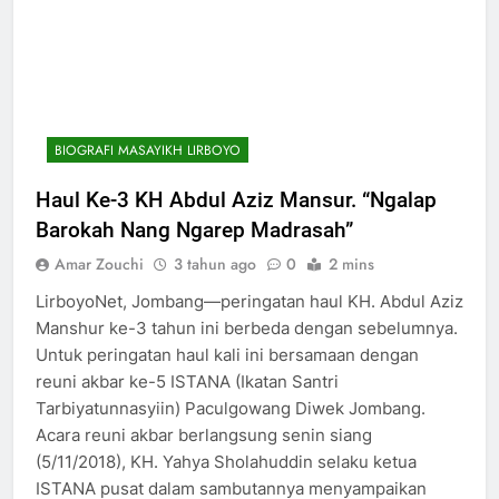
BIOGRAFI MASAYIKH LIRBOYO
Haul Ke-3 KH Abdul Aziz Mansur. “Ngalap
Barokah Nang Ngarep Madrasah”
Amar Zouchi
3 tahun ago
0
2 mins
LirboyoNet, Jombang—peringatan haul KH. Abdul Aziz
Manshur ke-3 tahun ini berbeda dengan sebelumnya.
Untuk peringatan haul kali ini bersamaan dengan
reuni akbar ke-5 ISTANA (Ikatan Santri
Tarbiyatunnasyiin) Paculgowang Diwek Jombang.
Acara reuni akbar berlangsung senin siang
(5/11/2018), KH. Yahya Sholahuddin selaku ketua
ISTANA pusat dalam sambutannya menyampaikan