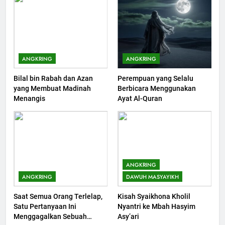
200
Khutbah Idul Fitri di Rumah
KHUTBAH
ANGKRING
ANGKRING
Bilal bin Rabah dan Azan
Perempuan yang Selalu
201
yang Membuat Madinah
Berbicara Menggunakan
Khutbah jumat: Sejarah
Menangis
Ayat Al-Quran
Seebagai Pembangkit Jiwa
KHUTBAH
202
Khutbah Jumat : Supaya Amal
ANGKRING
Bisa Diterima
ANGKRING
DAWUH MASYAYIKH
KHUTBAH
Saat Semua Orang Terlelap,
Kisah Syaikhona Kholil
Satu Pertanyaan Ini
Nyantri ke Mbah Hasyim
203
Menggagalkan Sebuah
Asy’ari
Khutbah Jumat: Bulan