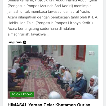
Selasa kemarin, (15/03). KH. Abdul Hamid Abdul Qadir
(Pengasuh Ponpes Maunah Sari Kediri) memimpin
jamaah untuk membaca tawassul dan surat Yasin.
Acara dilanjutkan dengan pembacaan tahlil oleh KH. A.
Habibulloh Zaini (Pengasuh Ponpes Lirboyo Kediri).
Acara berlangsung sederhana di ndalem
almaghfurlah, layaknya…
Lanjutkan
POJOK LIRBOYO
HIMASAL Yaman Gelar Khataman Qur’an