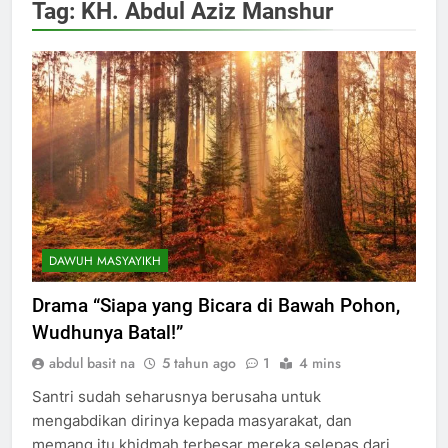
Tag:
KH. Abdul Aziz Manshur
DAWUH MASYAYIKH
Drama “Siapa yang Bicara di Bawah Pohon,
Wudhunya Batal!”
abdul basit na
5 tahun ago
1
4 mins
Santri sudah seharusnya berusaha untuk
mengabdikan dirinya kepada masyarakat, dan
memang itu khidmah terbesar mereka selepas dari