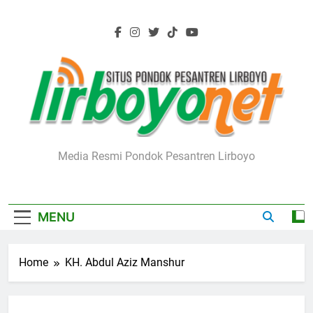
Skip
to
content
Lirboyo.net
Media Resmi Pondok Pesantren Lirboyo
MENU
Home
KH. Abdul Aziz Manshur