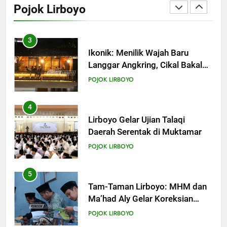
Pojok Lirboyo
Mahrusiyah III Kediri
POJOK LIRBOYO
3
Ikonik: Menilik Wajah Baru
Langgar Angkring, Cikal Bakal
Ponpes Lirboyo yang Selesai
POJOK LIRBOYO
Direvitalisasi
4
Lirboyo Gelar Ujian Talaqi
Daerah Serentak di Muktamar
POJOK LIRBOYO
5
Tam-Taman Lirboyo: MHM dan
Ma’had Aly Gelar Koreksian
Kitab Semester Ganjil
POJOK LIRBOYO