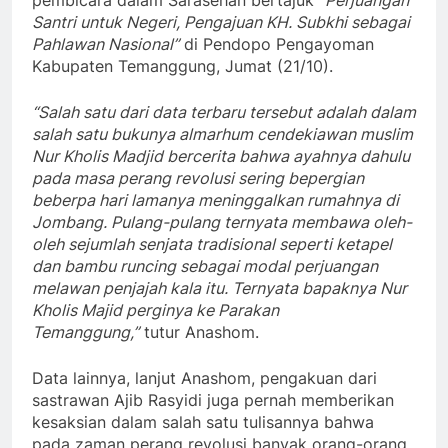
pembicara dalam Sarasehan bertajuk
“Perjuangan
Santri untuk Negeri, Pengajuan KH. Subkhi sebagai
Pahlawan Nasional”
di Pendopo Pengayoman
Kabupaten Temanggung, Jumat (21/10).
“Salah satu dari data terbaru tersebut adalah dalam
salah satu bukunya almarhum cendekiawan muslim
Nur Kholis Madjid bercerita bahwa ayahnya dahulu
pada masa perang revolusi sering bepergian
beberpa hari lamanya meninggalkan rumahnya di
Jombang. Pulang-pulang ternyata membawa oleh-
oleh sejumlah senjata tradisional seperti ketapel
dan bambu runcing sebagai modal perjuangan
melawan penjajah kala itu. Ternyata bapaknya Nur
Kholis Majid perginya ke Parakan
Temanggung,”
tutur Anashom.
Data lainnya, lanjut Anashom, pengakuan dari
sastrawan Ajib Rasyidi juga pernah memberikan
kesaksian dalam salah satu tulisannya bahwa
pada zaman perang revolusi banyak orang-orang