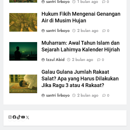
santri lirboyo
1 bulan ago
0
Hukum Fikih Mengenai Genangan
Air di Musim Hujan
santri lirboyo
2 bulan ago
0
Muharram: Awal Tahun Islam dan
Sejarah Lahirnya Kalender Hijriah
Izzul Abid
2 bulan ago
0
Galau Gulana Jumlah Rakaat
Salat? Apa yang Harus Dilakukan
Jika Ragu 3 atau 4 Rakaat?
santri lirboyo
2 bulan ago
0
Instagram
Facebook
TikTok
YouTube
X