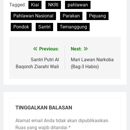
Tagged:
Kiai
NKRI
pahlawan
Pahlawan Nasional
Parakan
Pejuang
Pondok
Santri
Temanggung
Previous:
Next:
Navigasi
pos
Santri Putri Al
Mari Lawan Narkoba
Baqoroh Ziarahi Wali
(Bag-3 Habis)
TINGGALKAN BALASAN
Alamat email Anda tidak akan dipublikasikan.
Ruas yang wajib ditandai
*