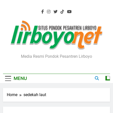
Skip
to
content
Lirboyo.net
Media Resmi Pondok Pesantren Lirboyo
MENU
Home
sedekah laut