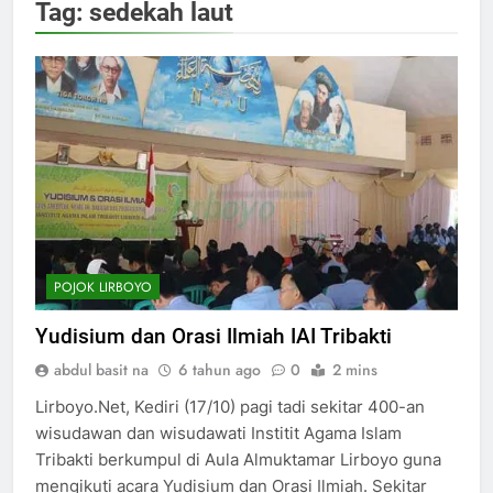
Tag:
sedekah laut
POJOK LIRBOYO
Yudisium dan Orasi Ilmiah IAI Tribakti
abdul basit na
6 tahun ago
0
2 mins
Lirboyo.Net, Kediri (17/10) pagi tadi sekitar 400-an
wisudawan dan wisudawati Institit Agama Islam
Tribakti berkumpul di Aula Almuktamar Lirboyo guna
mengikuti acara Yudisium dan Orasi Ilmiah. Sekitar