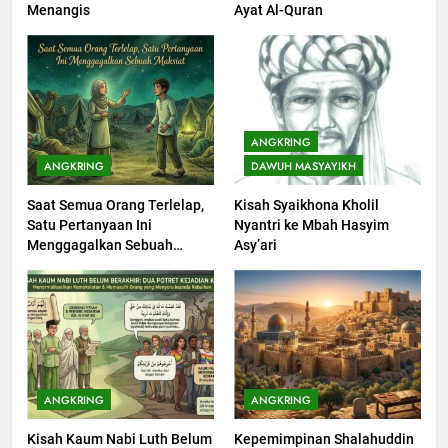
Menangis
Ayat Al-Quran
Seebagai Pembangkit Jiwa
KHUTBAH
202
Khutbah Jumat : Supaya Amal
ANGKRING
Bisa Diterima
ANGKRING
DAWUH MASYAYIKH
KHUTBAH
Saat Semua Orang Terlelap,
Kisah Syaikhona Kholil
Satu Pertanyaan Ini
Nyantri ke Mbah Hasyim
203
Menggagalkan Sebuah
Asy’ari
Khutbah Jumat: Bulan
Maksiat
Muharram Bulan Bersejarah
KHUTBAH
1
Khutbah Jumat: Mengapa Orang
ANGKRING
ANGKRING
Dengki Tak Akan Pernah
Kisah Kaum Nabi Luth Belum
Kepemimpinan Shalahuddin
Berjaya?
KHUTBAH