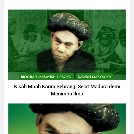
KHUTBAH
9
Khutbah Jumat: Mereka yang
Mendapat Predikat Haji Mabrur
KHUTBAH
10
Khutbah Jumat: Hak Penting
BIOGRAFI MASAYIKH LIRBOYO
DAWUH MASYAYIKH
Yang Harus Kita Berikan Kepada
Istri
Kisah Mbah Karim Sebrangi Selat Madura demi
KHUTBAH
Menimba Ilmu
11
Khutbah: Keistimewaan Hari
Jumat
KHUTBAH