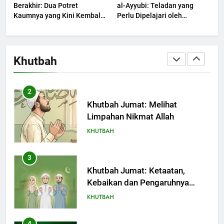
Berakhir: Dua Potret
al-Ayyubi: Teladan yang
Kaumnya yang Kini Kembali
Perlu Dipelajari oleh
Terjadi
2
Pemimpin Zaman Sekarang
(2)
Khutbah Jumat: Melihat
Limpahan Nikmat Allah
Khutbah
KHUTBAH
3
Khutbah Jumat: Ketaatan,
Kebaikan dan Pengaruhnya
dalam Jiwa Manusia
KHUTBAH
4
Khutbah Jumat: Safar Bukan
Bulan Sial
KHUTBAH
5