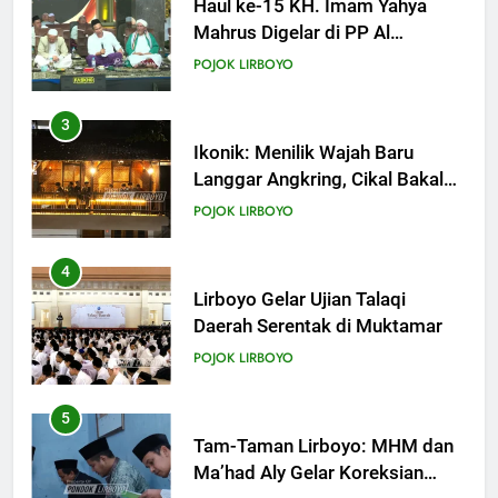
KHUTBAH
Haul ke-15 KH. Imam Yahya
Mahrus Digelar di PP Al
Mahrusiyah III Kediri
19
POJOK LIRBOYO
Khutbah Jumat: Intropeksi Bagi
Para Suami
3
KHUTBAH
Ikonik: Menilik Wajah Baru
Langgar Angkring, Cikal Bakal
Ponpes Lirboyo yang Selesai
20
POJOK LIRBOYO
Direvitalisasi
Khutbah Jumat: Pernikahan di
Bulan Syawal
4
KHUTBAH
Lirboyo Gelar Ujian Talaqi
Daerah Serentak di Muktamar
21
POJOK LIRBOYO
Khutbah Jumat: Apa yang Harus
Terjadi Setelah Ramadhan?
5
KHUTBAH
Tam-Taman Lirboyo: MHM dan
Ma’had Aly Gelar Koreksian