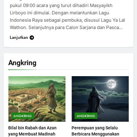
pukul 09:00 acara yang turut dihadiri Masyayikh
Lirboyo ini dimulai. Dengan melantunkan Lagu
Indonesia Raya sebagai pembuka, disusul Lagu Ya Lal
Wathon. Selanjutnya para Calon Sarjana dan Pasca…
Lanjutkan
Angkring
200
Khutbah Idul Fitri di Rumah
KHUTBAH
ANGKRING
ANGKRING
Bilal bin Rabah dan Azan
Perempuan yang Selalu
201
yang Membuat Madinah
Berbicara Menggunakan
Khutbah jumat: Sejarah