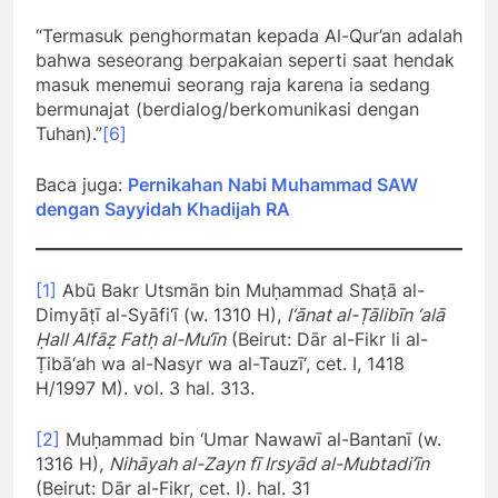
“Termasuk penghormatan kepada Al-Qur’an adalah
bahwa seseorang berpakaian seperti saat hendak
masuk menemui seorang raja karena ia sedang
bermunajat (berdialog/berkomunikasi dengan
Tuhan).”
[6]
Baca juga:
Pernikahan Nabi Muhammad SAW
dengan Sayyidah Khadijah RA
[1]
Abū Bakr Utsmān bin Muḥammad Shaṭā al-
Dimyāṭī al-Syāfi‘ī (w. 1310 H),
I‘ānat al-Ṭālibīn ‘alā
Ḥall Alfāẓ Fatḥ al-Mu‘īn
(Beirut: Dār al-Fikr li al-
Ṭibā‘ah wa al-Nasyr wa al-Tauzī‘, cet. I, 1418
H/1997 M). vol. 3 hal. 313.
[2]
Muḥammad bin ‘Umar Nawawī al-Bantanī (w.
1316 H),
Nihāyah al-Zayn fī Irsyād al-Mubtadi’īn
(Beirut: Dār al-Fikr, cet. I). hal. 31