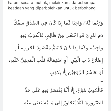
haram secara mutlak, melainkan ada beberapa
keadaan yang diperbolehkan untuk berbohong.
وَرُبَّمَا كَانَ وَاجِبًا كَمَا إِذَا كَانَ فِي الصِّدْقِ سَفْكُ
دَمِ امْرِئٍ قَدِ اخْتَفَى مِنْ ظَالِمٍ، فَالْكَذِبُ فِيهِ
وَاجِبٌ، وَكَمَا إِذَا كَانَ لَا يَتِمُّ مَقْصُودُ الْحَرْبِ، أَوْ
إِصْلَاحُ ذَاتِ الْبَيْنِ، أَوِ اسْتِمَالَةُ قَلْبِ الْمَجْنِيِّ عَلَيْهِ،
أَوْ تَعَاشُرُ الزَّوْجَيْنِ إِلَّا بِكَذِبٍ
–
فَالْكَذِبُ مُبَاحٌ، إِلَّا أَنَّهُ يُقْتَصَرُ فِيهِ عَلَى حَدِّ
الضَّرُورَةِ؛ لِئَلَّا يُتَجَاوَزَ إِلَى مَا يُسْتَغْنَى عَنْه