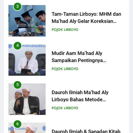
3
Tam-Taman Lirboyo: MHM dan
Ma’had Aly Gelar Koreksian
Kitab Semester Ganjil
POJOK LIRBOYO
4
Mudir Aam Ma’had Aly
Sampaikan Pentingnya
Mempelajari Ilmu Hadis Dalam
POJOK LIRBOYO
Acara Dauroh Ilmiah
5
Dauroh Ilmiah Ma’had Aly
Lirboyo Bahas Metode
Ahlusunnah dalam
POJOK LIRBOYO
Mengaplikasikan Hadis Dhaif.
6
Dauroh Ilmiah & Sanadan Kitab