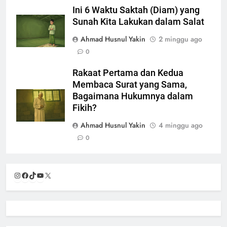
Ini 6 Waktu Saktah (Diam) yang
Sunah Kita Lakukan dalam Salat
Ahmad Husnul Yakin
2 minggu ago
0
Rakaat Pertama dan Kedua
Membaca Surat yang Sama,
Bagaimana Hukumnya dalam
Fikih?
Ahmad Husnul Yakin
4 minggu ago
0
Instagram
Facebook
TikTok
YouTube
X