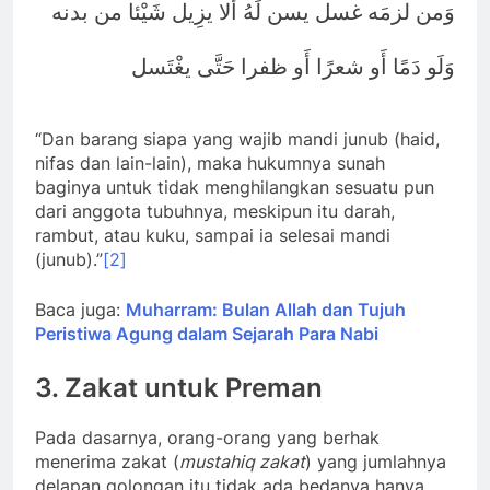
وَمن لزمَه غسل يسن لَهُ أَلا يزِيل شَيْئا من بدنه
وَلَو دَمًا أَو شعرًا أَو ظفرا حَتَّى يغْتَسل
“Dan barang siapa yang wajib mandi junub (haid,
nifas dan lain-lain), maka hukumnya sunah
baginya untuk tidak menghilangkan sesuatu pun
dari anggota tubuhnya, meskipun itu darah,
rambut, atau kuku, sampai ia selesai mandi
(junub).”
[2]
Baca juga:
Muharram: Bulan Allah dan Tujuh
Peristiwa Agung dalam Sejarah Para Nabi
3.
Zakat untuk Prema
n
Pada dasarnya, orang-orang yang berhak
menerima zakat (
mustahiq zakat
) yang jumlahnya
delapan golongan itu tidak ada bedanya hanya