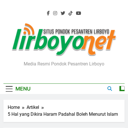
Skip
to
content
Lirboyo.net
Media Resmi Pondok Pesantren Lirboyo
MENU
Home
Artikel
5 Hal yang Dikira Haram Padahal Boleh Menurut Islam