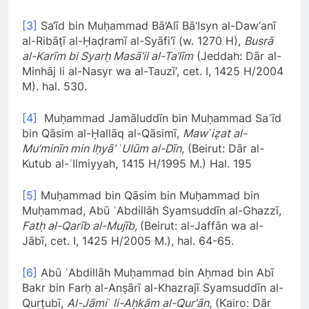
[3]
Sa‘īd bin Muḥammad Bā‘Alī Bā‘Isyn al-Daw‘anī
al-Ribāṭī al-Ḥaḍramī al-Syāfi‘ī (w. 1270 H),
Busrā
al-Karīm bi Syarḥ Masā’il al-Ta‘līm
(Jeddah: Dār al-
Minhāj li al-Nasyr wa al-Tauzī‘, cet. I, 1425 H/2004
M). hal. 530.
[4]
Muḥammad Jamāluddīn bin Muḥammad Saʿīd
bin Qāsim al-Ḥallāq al-Qāsimī,
Mawʿiẓat al-
Mu’minīn min Iḥyā’ ʿUlūm al-Dīn
, (Beirut: Dār al-
Kutub al-ʿIlmiyyah, 1415 H/1995 M.) Hal. 195
[5]
Muḥammad bin Qāsim bin Muḥammad bin
Muḥammad, Abū ʿAbdillāh Syamsuddīn al-Ghazzī,
Fatḥ al-Qarīb al-Mujīb,
(Beirut: al-Jaffān wa al-
Jābī, cet. I, 1425 H/2005 M.), hal. 64-65.
[6]
Abū ʿAbdillāh Muḥammad bin Aḥmad bin Abī
Bakr bin Farḥ al-Anṣārī al-Khazrajī Syamsuddīn al-
Qurṭubī,
Al-Jāmiʿ li-Aḥkām al-Qur’ān
, (Kairo: Dār