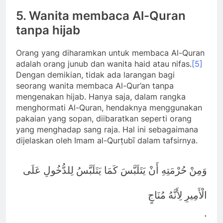
5.
Wanita membaca Al-Quran
tanpa hijab
Orang yang diharamkan untuk membaca Al-Quran
adalah orang junub dan wanita haid atau nifas.
[5]
Dengan demikian, tidak ada larangan bagi
seorang wanita membaca Al-Qur’an tanpa
mengenakan hijab. Hanya saja, dalam rangka
menghormati Al-Quran, hendaknya menggunakan
pakaian yang sopan, diibaratkan seperti orang
yang menghadap sang raja. Hal ini sebagaimana
dijelaskan oleh Imam al-Qurṭubī dalam tafsirnya.
وَمِنْ حُرْمَتِهِ أَنْ يَتَلَبَّسَ كَمَا يَتَلَبَّسُ لِلدُّخُولِ عَلَى
الْأَمِيرِ لِأَنَّهُ مُنَاجٍ
.