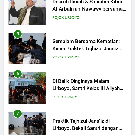
KHUTBAH
Dauroh Ilmiah & Sanadan Kitab
Al-Arbain an-Nawawy bersama
As-Syaikh Dr. Yasir Al-Adny
21
POJOK LIRBOYO
Khutbah Jumat: Apa yang Harus
Terjadi Setelah Ramadhan?
5
KHUTBAH
Semalam Bersama Kematian:
Kisah Praktek Tajhizul Janaiz
Siswa III Aliyah
22
POJOK LIRBOYO
Khutbah Idul Fitri: Momentum
Sucikan Hati, Perkuat
6
Silaturahmi
KHUTBAH
Di Balik Dinginnya Malam
Lirboyo, Santri Kelas III Aliyah
Belajar Praktik Tajhizul Janaiz
23
POJOK LIRBOYO
Khutbah Jumat: Menyelami
Makna dan Rahasia Malam
7
Lailatul Qadar
KHUTBAH
Praktik Tajhizul Jana’iz di
Lirboyo, Bekali Santri dengan