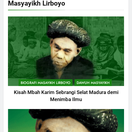
Masyayikh Lirboyo
Mendapat Predikat Haji Mabrur
KHUTBAH
10
Khutbah Jumat: Hak Penting
Yang Harus Kita Berikan Kepada
Istri
KHUTBAH
11
Khutbah: Keistimewaan Hari
BIOGRAFI MASAYIKH LIRBOYO
DAWUH MASYAYIKH
Jumat
Kisah Mbah Karim Sebrangi Selat Madura demi
KHUTBAH
Menimba Ilmu
12
Khutbah Jumat: Memetik
Ranumnya Buah Ketakwaan
KHUTBAH