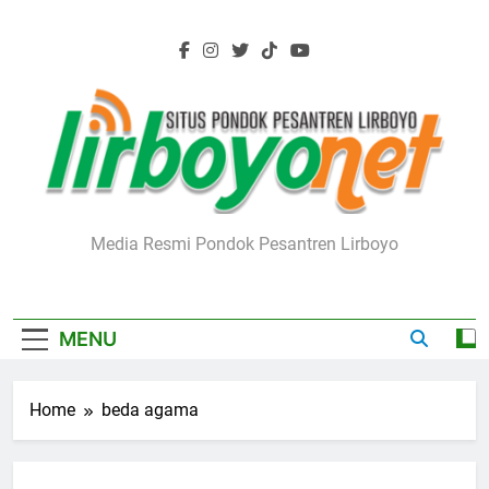
Skip
to
content
Lirboyo.net
Media Resmi Pondok Pesantren Lirboyo
MENU
Home
beda agama