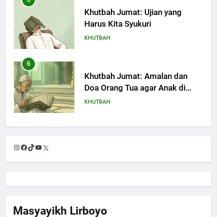
Khutbah Jumat: Ujian yang
Harus Kita Syukuri
KHUTBAH
6
Khutbah Jumat: Amalan dan
Doa Orang Tua agar Anak di
Pondok Pesantren Sukses Dunia
KHUTBAH
Akhirat
7
Khutbah Jumat: Refleksi dari
Instagram
Facebook
TikTok
YouTube
X
Cerita Mimbar Rasulullah
KHUTBAH
8
Khutbah Jumat Perihal Bulan
Masyayikh Lirboyo
Muharam