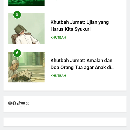
5
Khutbah Jumat: Ujian yang
Harus Kita Syukuri
KHUTBAH
6
Khutbah Jumat: Amalan dan
Doa Orang Tua agar Anak di
Pondok Pesantren Sukses Dunia
KHUTBAH
Akhirat
7
Khutbah Jumat: Refleksi dari
Instagram
Facebook
TikTok
YouTube
X
Cerita Mimbar Rasulullah
KHUTBAH
8