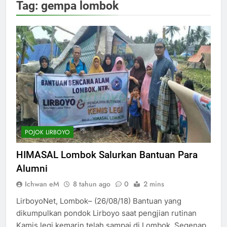
Tag:
gempa lombok
POJOK LIRBOYO
HIMASAL Lombok Salurkan Bantuan Para
Alumni
Ichwan eM
8 tahun ago
0
2 mins
LirboyoNet, Lombok– (26/08/18) Bantuan yang
dikumpulkan pondok Lirboyo saat pengjian rutinan
Kamis legi kemarin telah sampai di Lombok. Segenap