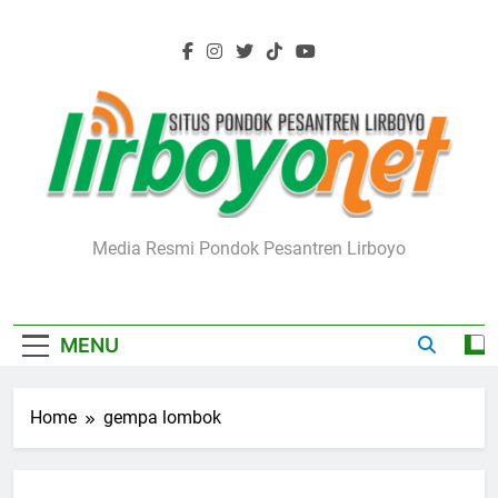
Skip
to
content
Lirboyo.net
Media Resmi Pondok Pesantren Lirboyo
MENU
Home
gempa lombok