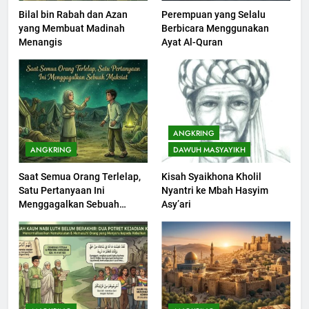
Bilal bin Rabah dan Azan
Perempuan yang Selalu
201
yang Membuat Madinah
Berbicara Menggunakan
Khutbah jumat: Sejarah
Menangis
Ayat Al-Quran
Seebagai Pembangkit Jiwa
KHUTBAH
202
Khutbah Jumat : Supaya Amal
ANGKRING
Bisa Diterima
ANGKRING
DAWUH MASYAYIKH
KHUTBAH
Saat Semua Orang Terlelap,
Kisah Syaikhona Kholil
Satu Pertanyaan Ini
Nyantri ke Mbah Hasyim
203
Menggagalkan Sebuah
Asy’ari
Khutbah Jumat: Bulan
Maksiat
Muharram Bulan Bersejarah
KHUTBAH
1
Khutbah Jumat: Mengapa Orang