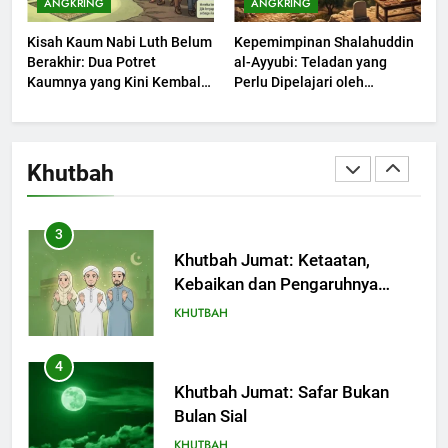
ANGKRING
ANGKRING
Dengki Tak Akan Pernah
Kisah Kaum Nabi Luth Belum
Kepemimpinan Shalahuddin
Berjaya?
KHUTBAH
Berakhir: Dua Potret
al-Ayyubi: Teladan yang
Kaumnya yang Kini Kembali
Perlu Dipelajari oleh
Terjadi
2
Pemimpin Zaman Sekarang
(2)
Khutbah Jumat: Melihat
Limpahan Nikmat Allah
Khutbah
KHUTBAH
3
Khutbah Jumat: Ketaatan,
Kebaikan dan Pengaruhnya
dalam Jiwa Manusia
KHUTBAH
4
Khutbah Jumat: Safar Bukan
Bulan Sial
KHUTBAH