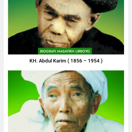
KHUTBAH
13
Khutbah Jum’at: Lisanmu,
Keselamatanmu
744
KHUTBAH
Himasal Semen Sumbang
BIOGRAFI MASAYIKH LIRBOYO
Pembangunan Kantor Himasal
KH. Abdul Karim ( 1856 – 1954 )
14
POJOK LIRBOYO
Khutbah Jumat: Menjaga Adab
Di Tengah Krisis Moral
745
KHUTBAH
Delegasi MQK Kota Kediri
Menuju Probolinggo
15
POJOK LIRBOYO
Khutbah Jumat: Seni Menata
Niat dalam Bekerja
746
KHUTBAH
Haflah Akhirussanah, Lirboyo