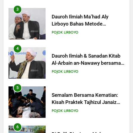
Khutbah Jumat: Intropeksi Bagi
Para Suami
3
KHUTBAH
Dauroh Ilmiah Ma’had Aly
Lirboyo Bahas Metode
Ahlusunnah dalam
20
POJOK LIRBOYO
Mengaplikasikan Hadis Dhaif.
Khutbah Jumat: Pernikahan di
Bulan Syawal
4
KHUTBAH
Dauroh Ilmiah & Sanadan Kitab
Al-Arbain an-Nawawy bersama
As-Syaikh Dr. Yasir Al-Adny
21
POJOK LIRBOYO
Khutbah Jumat: Apa yang Harus
Terjadi Setelah Ramadhan?
5
KHUTBAH
Semalam Bersama Kematian:
Kisah Praktek Tajhizul Janaiz
Siswa III Aliyah
22
POJOK LIRBOYO
Khutbah Idul Fitri: Momentum
Sucikan Hati, Perkuat
6
Silaturahmi