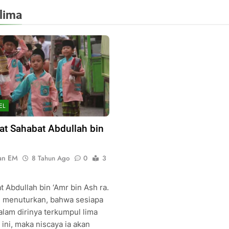
lima
EL
at Sahabat Abdullah bin
an EM
8 Tahun Ago
0
3
 Abdullah bin ‘Amr bin Ash ra.
 menuturkan, bahwa sesiapa
alam dirinya terkumpul lima
ini, maka niscaya ia akan