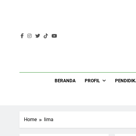
Skip
to
content
Lir
BERANDA
PROFIL
PENDIDI
Home
lima