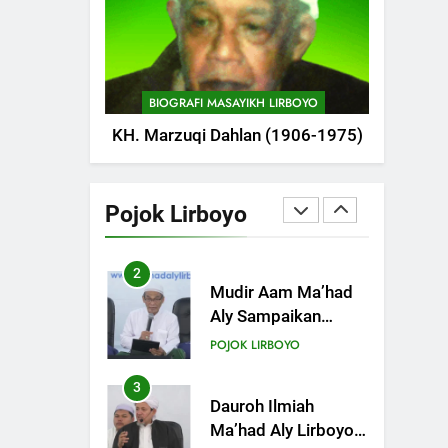
POJOK LIRBOYO
1
Tam-Taman Lirboyo:
MHM dan Ma’had
BIOGRAFI MASAYIKH LIRBOYO
Aly Gelar Koreksian
POJOK LIRBOYO
KH. Marzuqi Dahlan (1906-1975)
Kitab Semester
Ganjil
2
Mudir Aam Ma’had
Aly Sampaikan
Pojok Lirboyo
Pentingnya
POJOK LIRBOYO
Mempelajari Ilmu
Hadis Dalam Acara
3
Dauroh Ilmiah
Dauroh Ilmiah
Ma’had Aly Lirboyo
Bahas Metode
POJOK LIRBOYO
Ahlusunnah dalam
Mengaplikasikan
4
Dauroh Ilmiah &
Hadis Dhaif.
Sanadan Kitab Al-