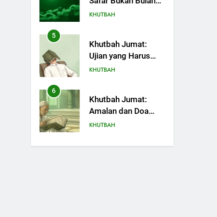
Safar Bukan Bulan
Sial
KHUTBAH
5
Khutbah Jumat:
Ujian yang Harus
Kita Syukuri
KHUTBAH
6
Khutbah Jumat:
Amalan dan Doa
Orang Tua agar
KHUTBAH
Anak di Pondok
Pesantren Sukses
7
Khutbah Jumat:
Dunia Akhirat
Refleksi dari Cerita
Mimbar Rasulullah
KHUTBAH
8
Khutbah Jumat