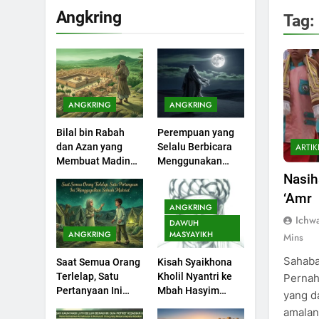
Angkring
Tag:
200
Khutbah Idul Fitri di
Rumah
KHUTBAH
ANGKRING
ANGKRING
201
Bilal bin Rabah
Perempuan yang
Khutbah jumat:
ARTIK
dan Azan yang
Selalu Berbicara
Sejarah Seebagai
Membuat Madinah
Menggunakan
Pembangkit Jiwa
KHUTBAH
Menangis
Ayat Al-Quran
Nasih
‘Amr
202
ANGKRING
Khutbah Jumat :
Ichw
DAWUH
Supaya Amal Bisa
ANGKRING
MASYAYIKH
Mins
Diterima
KHUTBAH
Sahabat
Saat Semua Orang
Kisah Syaikhona
Terlelap, Satu
Kholil Nyantri ke
Pernah
203
Pertanyaan Ini
Mbah Hasyim
yang d
Khutbah Jumat:
Menggagalkan
Asy’ari
amalan 
Bulan Muharram