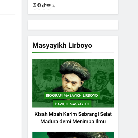
Instagram
Facebook
TikTok
YouTube
X
Masyayikh Lirboyo
BIOGRAFI MASAYIKH LIRBOYO
DAWUH MASYAYIKH
Kisah Mbah Karim Sebrangi Selat
Madura demi Menimba Ilmu