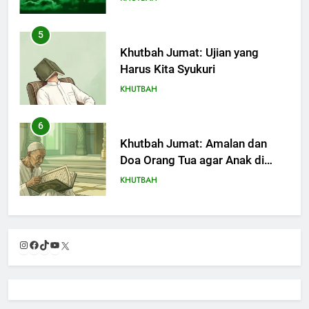
Khutbah Jumat: Ujian yang
Harus Kita Syukuri
KHUTBAH
6
Khutbah Jumat: Amalan dan
Doa Orang Tua agar Anak di
Pondok Pesantren Sukses Dunia
KHUTBAH
Akhirat
7
Khutbah Jumat: Refleksi dari
Cerita Mimbar Rasulullah
KHUTBAH
Instagram
Facebook
TikTok
YouTube
X
8
Khutbah Jumat Perihal Bulan
Muharam