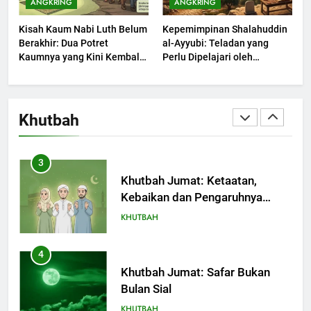
ANGKRING
ANGKRING
2
Kisah Kaum Nabi Luth Belum
Kepemimpinan Shalahuddin
Khutbah Jumat: Melihat
Berakhir: Dua Potret
al-Ayyubi: Teladan yang
Kaumnya yang Kini Kembali
Perlu Dipelajari oleh
Limpahan Nikmat Allah
Terjadi
Pemimpin Zaman Sekarang
KHUTBAH
(2)
3
Khutbah
Khutbah Jumat: Ketaatan,
Kebaikan dan Pengaruhnya
dalam Jiwa Manusia
KHUTBAH
4
Khutbah Jumat: Safar Bukan
Bulan Sial
KHUTBAH
5