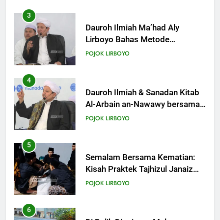
3
19
Dauroh Ilmiah Ma’had Aly
Khutbah Jumat: Intropeksi Bagi
Lirboyo Bahas Metode
Para Suami
Ahlusunnah dalam
POJOK LIRBOYO
KHUTBAH
Mengaplikasikan Hadis Dhaif.
4
20
Dauroh Ilmiah & Sanadan Kitab
Khutbah Jumat: Pernikahan di
Al-Arbain an-Nawawy bersama
Bulan Syawal
As-Syaikh Dr. Yasir Al-Adny
POJOK LIRBOYO
KHUTBAH
5
21
Semalam Bersama Kematian:
Khutbah Jumat: Apa yang Harus
Kisah Praktek Tajhizul Janaiz
Terjadi Setelah Ramadhan?
Siswa III Aliyah
POJOK LIRBOYO
KHUTBAH
6
22