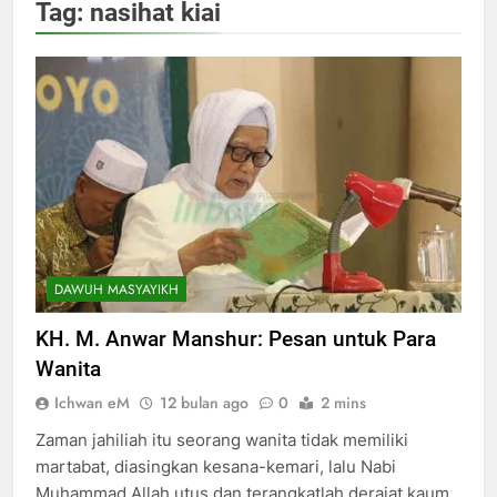
Tag:
nasihat kiai
DAWUH MASYAYIKH
KH. M. Anwar Manshur: Pesan untuk Para
Wanita
Ichwan eM
12 bulan ago
0
2 mins
Zaman jahiliah itu seorang wanita tidak memiliki
martabat, diasingkan kesana-kemari, lalu Nabi
Muhammad Allah utus dan terangkatlah derajat kaum