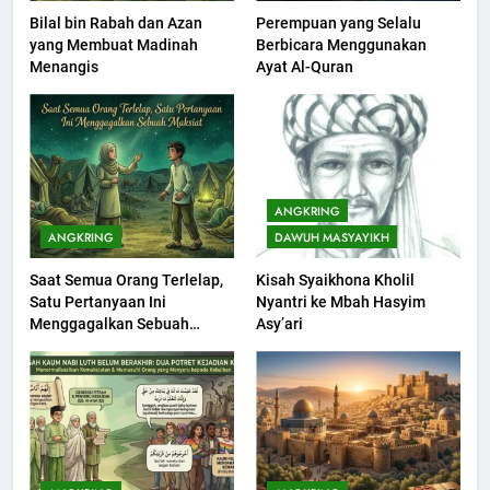
Seebagai Pembangkit Jiwa
Bilal bin Rabah dan Azan
Perempuan yang Selalu
KHUTBAH
yang Membuat Madinah
Berbicara Menggunakan
Menangis
Ayat Al-Quran
202
Khutbah Jumat : Supaya Amal
Bisa Diterima
KHUTBAH
ANGKRING
ANGKRING
DAWUH MASYAYIKH
203
Khutbah Jumat: Bulan
Saat Semua Orang Terlelap,
Kisah Syaikhona Kholil
Muharram Bulan Bersejarah
Satu Pertanyaan Ini
Nyantri ke Mbah Hasyim
Menggagalkan Sebuah
Asy’ari
KHUTBAH
Maksiat
1
Khutbah Jumat: Mengapa Orang
Dengki Tak Akan Pernah
Berjaya?
KHUTBAH