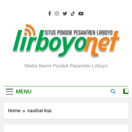
Skip
to
content
Lirboyo.net
Media Resmi Pondok Pesantren Lirboyo
MENU
Home
nasihat kiai