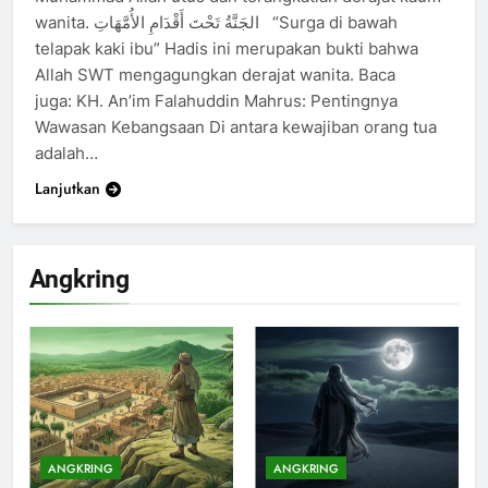
wanita. الجَنَّةُ تَحْتَ أَقْدَامِ الأُمَّهَاتِ “Surga di bawah
telapak kaki ibu” Hadis ini merupakan bukti bahwa
Allah SWT mengagungkan derajat wanita. Baca
juga: KH. An’im Falahuddin Mahrus: Pentingnya
Wawasan Kebangsaan Di antara kewajiban orang tua
adalah…
Lanjutkan
Angkring
200
Khutbah Idul Fitri di Rumah
KHUTBAH
201
Khutbah jumat: Sejarah
ANGKRING
ANGKRING