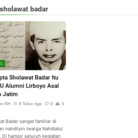
sholawat badar
EL
pta Sholawat Badar Itu
NU Alumni Lirboyo Asal
 Jatim
an EM
8 Tahun Ago
0
5
t Badar sangat familiar di
an nahdliyin (warga Nahdlatul
. Di hampir seluruh kegiatan