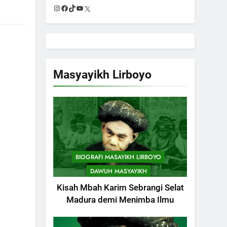
Instagram
Facebook
TikTok
YouTube
X
Masyayikh Lirboyo
BIOGRAFI MASAYIKH LIRBOYO
DAWUH MASYAYIKH
Kisah Mbah Karim Sebrangi Selat
Madura demi Menimba Ilmu