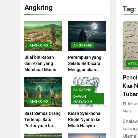
Angkring
Tag:
200
Khutbah Idul Fitri di
Rumah
KHUTBAH
ANGKRING
ANGKRING
201
Bilal bin Rabah
Perempuan yang
Khutbah jumat:
ARTIK
dan Azan yang
Selalu Berbicara
Sejarah Seebagai
Membuat Madinah
Menggunakan
Pembangkit Jiwa
KHUTBAH
Menangis
Ayat Al-Quran
Penci
Kiai 
202
ANGKRING
Tuban
Khutbah Jumat :
DAWUH
Supaya Amal Bisa
ANGKRING
MASYAYIKH
Ichw
Diterima
KHUTBAH
Mins
Saat Semua Orang
Kisah Syaikhona
Terlelap, Satu
Kholil Nyantri ke
Shalawa
203
Pertanyaan Ini
Mbah Hasyim
kalang
Khutbah Jumat:
Menggagalkan
Asy’ari
Ulama)
Bulan Muharram