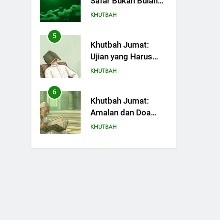
Safar Bukan Bulan
Sial
KHUTBAH
5
Khutbah Jumat:
Ujian yang Harus
Kita Syukuri
KHUTBAH
6
Khutbah Jumat:
Amalan dan Doa
Orang Tua agar
KHUTBAH
Anak di Pondok
Pesantren Sukses
7
Khutbah Jumat:
Dunia Akhirat
Refleksi dari Cerita
Mimbar Rasulullah
KHUTBAH
8
Khutbah Jumat