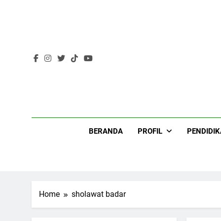
Skip
to
content
Lir
BERANDA
PROFIL
PENDIDI
Home
sholawat badar