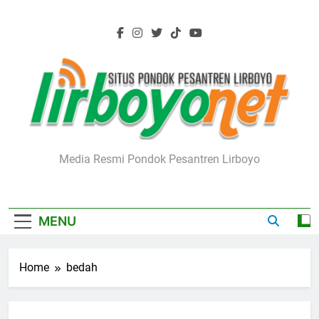
Skip
to
content
Lirboyo.net
Media Resmi Pondok Pesantren Lirboyo
MENU
Home
bedah