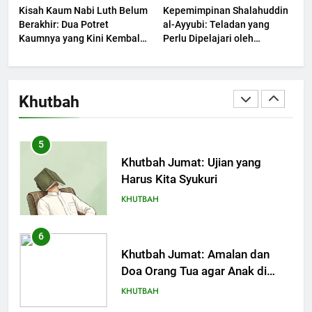
Kisah Kaum Nabi Luth Belum
Kepemimpinan Shalahuddin
dalam Jiwa Manusia
KHUTBAH
Berakhir: Dua Potret
al-Ayyubi: Teladan yang
Kaumnya yang Kini Kembali
Perlu Dipelajari oleh
Terjadi
4
Pemimpin Zaman Sekarang
(2)
Khutbah Jumat: Safar Bukan
Bulan Sial
Khutbah
KHUTBAH
5
Khutbah Jumat: Ujian yang
Harus Kita Syukuri
KHUTBAH
6
Khutbah Jumat: Amalan dan
Doa Orang Tua agar Anak di
Pondok Pesantren Sukses Dunia
KHUTBAH
Akhirat