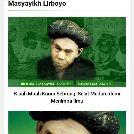
Masyayikh Lirboyo
Yang Harus Kita Berikan Kepada
Istri
KHUTBAH
11
Khutbah: Keistimewaan Hari
Jumat
KHUTBAH
12
Khutbah Jumat: Memetik
BIOGRAFI MASAYIKH LIRBOYO
DAWUH MASYAYIKH
Ranumnya Buah Ketakwaan
Kisah Mbah Karim Sebrangi Selat Madura demi
KHUTBAH
Menimba Ilmu
13
Khutbah Jum’at: Lisanmu,
Keselamatanmu
749
KHUTBAH