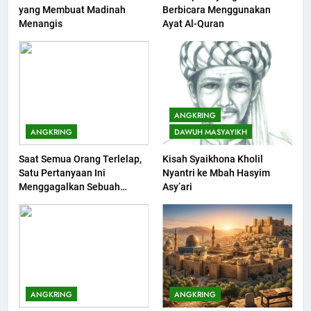
yang Membuat Madinah
Berbicara Menggunakan
Khutbah Jumat: Bulan
Menangis
Ayat Al-Quran
Muharram Bulan Bersejarah
KHUTBAH
1
Khutbah Jumat: Mengapa Orang
ANGKRING
Dengki Tak Akan Pernah
ANGKRING
DAWUH MASYAYIKH
Berjaya?
KHUTBAH
Saat Semua Orang Terlelap,
Kisah Syaikhona Kholil
Satu Pertanyaan Ini
Nyantri ke Mbah Hasyim
2
Menggagalkan Sebuah
Asy’ari
Khutbah Jumat: Melihat
Maksiat
Limpahan Nikmat Allah
KHUTBAH
3
Khutbah Jumat: Ketaatan,
ANGKRING
ANGKRING
Kebaikan dan Pengaruhnya