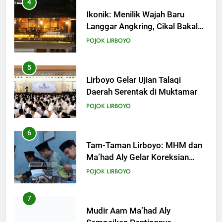
4
KHUTBAH
Ikonik: Menilik Wajah Baru
Langgar Angkring, Cikal Bakal
Ponpes Lirboyo yang Selesai
21
POJOK LIRBOYO
Direvitalisasi
Khutbah Jumat: Apa yang Harus
Terjadi Setelah Ramadhan?
5
KHUTBAH
Lirboyo Gelar Ujian Talaqi
Daerah Serentak di Muktamar
22
POJOK LIRBOYO
Khutbah Idul Fitri: Momentum
Sucikan Hati, Perkuat
6
Silaturahmi
KHUTBAH
Tam-Taman Lirboyo: MHM dan
Ma’had Aly Gelar Koreksian
Kitab Semester Ganjil
23
POJOK LIRBOYO
Khutbah Jumat: Menyelami
Makna dan Rahasia Malam
7
Lailatul Qadar
KHUTBAH
Mudir Aam Ma’had Aly