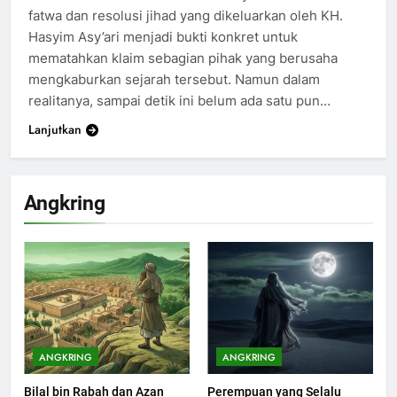
fatwa dan resolusi jihad yang dikeluarkan oleh KH.
Hasyim Asy’ari menjadi bukti konkret untuk
200
mematahkan klaim sebagian pihak yang berusaha
Khutbah Idul Fitri di Rumah
mengkaburkan sejarah tersebut. Namun dalam
realitanya, sampai detik ini belum ada satu pun…
KHUTBAH
Lanjutkan
201
Khutbah jumat: Sejarah
Angkring
Seebagai Pembangkit Jiwa
KHUTBAH
202
Khutbah Jumat : Supaya Amal
Bisa Diterima
KHUTBAH
ANGKRING
ANGKRING
Bilal bin Rabah dan Azan
Perempuan yang Selalu
203