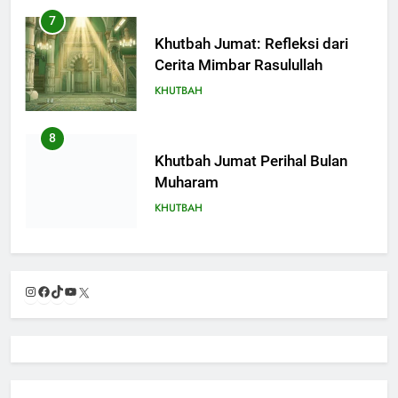
7
Khutbah Jumat: Refleksi dari
Cerita Mimbar Rasulullah
KHUTBAH
8
Khutbah Jumat Perihal Bulan
Muharam
KHUTBAH
9
Khutbah Jumat: Mereka yang
Instagram
Facebook
TikTok
YouTube
X
Mendapat Predikat Haji Mabrur
KHUTBAH
10
Khutbah Jumat: Hak Penting