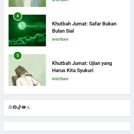
4
Khutbah Jumat: Safar Bukan
Bulan Sial
KHUTBAH
5
Khutbah Jumat: Ujian yang
Harus Kita Syukuri
KHUTBAH
6
Khutbah Jumat: Amalan dan
Instagram
Facebook
TikTok
YouTube
X
Doa Orang Tua agar Anak di
Pondok Pesantren Sukses Dunia
KHUTBAH
Akhirat