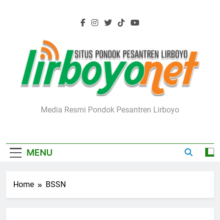
Skip
to
content
Lirboyo.net
Media Resmi Pondok Pesantren Lirboyo
MENU
Home
BSSN