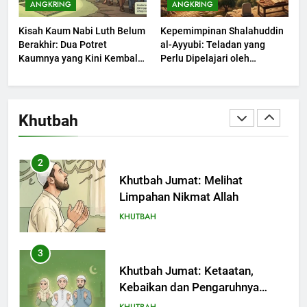
ANGKRING
ANGKRING
Muharram Bulan Bersejarah
Kisah Kaum Nabi Luth Belum
Kepemimpinan Shalahuddin
KHUTBAH
Berakhir: Dua Potret
al-Ayyubi: Teladan yang
Kaumnya yang Kini Kembali
Perlu Dipelajari oleh
Terjadi
1
Pemimpin Zaman Sekarang
(2)
Khutbah Jumat: Mengapa Orang
Dengki Tak Akan Pernah
Khutbah
Berjaya?
KHUTBAH
2
Khutbah Jumat: Melihat
Limpahan Nikmat Allah
KHUTBAH
3
Khutbah Jumat: Ketaatan,
Kebaikan dan Pengaruhnya
dalam Jiwa Manusia
KHUTBAH