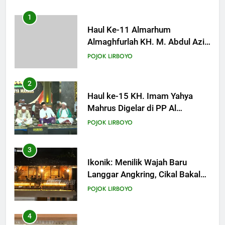
Khutbah Jumat: Memuliakan
Bulan Dzulqa’dah
2
KHUTBAH
Haul ke-15 KH. Imam Yahya
Mahrus Digelar di PP Al
Mahrusiyah III Kediri
18
POJOK LIRBOYO
Khutbah Jumat: Mari Mendidik
Anak dengan Baik
3
KHUTBAH
Ikonik: Menilik Wajah Baru
Langgar Angkring, Cikal Bakal
Ponpes Lirboyo yang Selesai
19
POJOK LIRBOYO
Direvitalisasi
Khutbah Jumat: Intropeksi Bagi
Para Suami
4
KHUTBAH
Lirboyo Gelar Ujian Talaqi
Daerah Serentak di Muktamar
20
POJOK LIRBOYO
Khutbah Jumat: Pernikahan di
Bulan Syawal
5