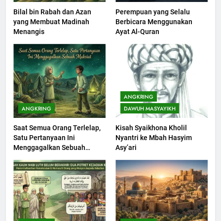
Bilal bin Rabah dan Azan
Perempuan yang Selalu
200
yang Membuat Madinah
Berbicara Menggunakan
Khutbah Idul Fitri di Rumah
Menangis
Ayat Al-Quran
KHUTBAH
201
Khutbah jumat: Sejarah
ANGKRING
Seebagai Pembangkit Jiwa
ANGKRING
DAWUH MASYAYIKH
KHUTBAH
Saat Semua Orang Terlelap,
Kisah Syaikhona Kholil
Satu Pertanyaan Ini
Nyantri ke Mbah Hasyim
202
Menggagalkan Sebuah
Asy’ari
Khutbah Jumat : Supaya Amal
Maksiat
Bisa Diterima
KHUTBAH
203
Khutbah Jumat: Bulan