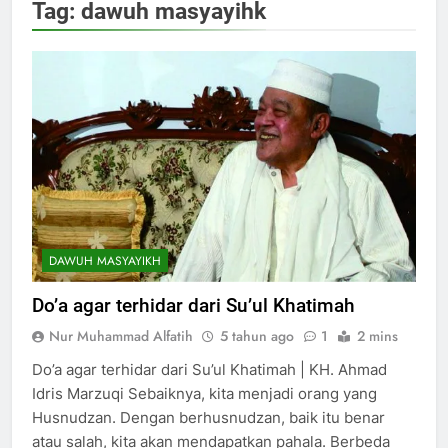
Tag:
dawuh masyayihk
DAWUH MASYAYIKH
Do’a agar terhidar dari Su’ul Khatimah
Nur Muhammad Alfatih
5 tahun ago
1
2 mins
Do’a agar terhidar dari Su’ul Khatimah | KH. Ahmad
Idris Marzuqi Sebaiknya, kita menjadi orang yang
Husnudzan. Dengan berhusnudzan, baik itu benar
atau salah, kita akan mendapatkan pahala. Berbeda