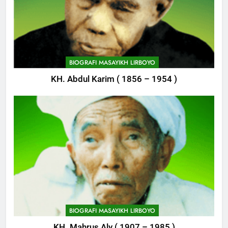
12
Khutbah Jumat: Memetik
Ranumnya Buah Ketakwaan
744
KHUTBAH
Himasal Semen Sumbang
BIOGRAFI MASAYIKH LIRBOYO
Pembangunan Kantor Himasal
KH. Abdul Karim ( 1856 – 1954 )
13
POJOK LIRBOYO
Khutbah Jum’at: Lisanmu,
Keselamatanmu
745
KHUTBAH
Delegasi MQK Kota Kediri
Menuju Probolinggo
14
POJOK LIRBOYO
Khutbah Jumat: Menjaga Adab
Di Tengah Krisis Moral
746
KHUTBAH
Haflah Akhirussanah, Lirboyo
Gelar Pameran
BIOGRAFI MASAYIKH LIRBOYO
15
POJOK LIRBOYO
KH. Mahrus Aly ( 1907 – 1985 )