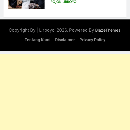
Belajar Praktik Tajhizul Janaiz
22
POJOK LIRBOYO
Khutbah Idul Fitri: Momentum
Sucikan Hati, Perkuat
7
Silaturahmi
KHUTBAH
Praktik Tajhizul Jana’iz di
Copyright By | Lirboyo_2026. Powered By
.
BlazeThemes
Lirboyo, Bekali Santri dengan
Keterampilan Merawat Jenazah
23
Tentang Kami
Disclaimer
Privacy Policy
POJOK LIRBOYO
Khutbah Jumat: Menyelami
Makna dan Rahasia Malam
8
Lailatul Qadar
KHUTBAH
Ujian Al-Qur’an dan
Muhafadzhoh Hadist Pondok
Lirboyo
24
POJOK LIRBOYO
Khutbah Jumat: Nuzulul Quran
dan Hikmah Turunnya
9
KHUTBAH
Muhafadzah Hadis:
Menjalankan Kewajiban di
Tengah Padatnya Aktivitas
25
POJOK LIRBOYO
Khutbah: Tiga Tingkatan Puasa,