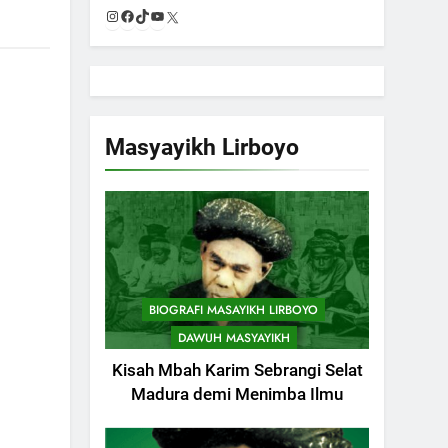
Instagram
Facebook
TikTok
YouTube
X
Masyayikh Lirboyo
BIOGRAFI MASAYIKH LIRBOYO
DAWUH MASYAYIKH
Kisah Mbah Karim Sebrangi Selat
Madura demi Menimba Ilmu