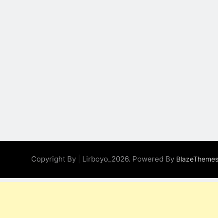
Perihal Bulan
Muharam
KHUTBAH
9
Khutbah Jumat:
Mereka yang
Mendapat Predikat
KHUTBAH
Haji Mabrur
10
Khutbah Jumat: Hak
Penting Yang Harus
Kita Berikan Kepada
KHUTBAH
Istri
11
Copyright By | Lirboyo_2026. Powered By
Khutbah:
BlazeTheme
Keistimewaan Hari
Jumat
KHUTBAH
12
Khutbah Jumat: