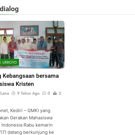
dialog
K LIRBOYO
g Kebangsaan bersama
iswa Kristen
 Lana
9 Tahun Ago
0
2
onet, Kediri – GMKI yang
kan Gerakan Mahasiswa
n Indonesia Rabu kemarin
/17) datang berkunjung ke