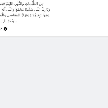
مِنَ الظُّلُمَاتِ وَالنُّورِ. اللهُمَّ فَصَل
وَبَارِكْ عَلَى سَيِّدِنَا مُحَمَّدٍ وَعَلَى آلِهِ و
وَمَنْ تَبِعَ هُدَاهُ وَتَرَكَ المَعَاصِي والْفُج
بَعْدَهُ, فَيَا عِبَادَ اللهِ…
an