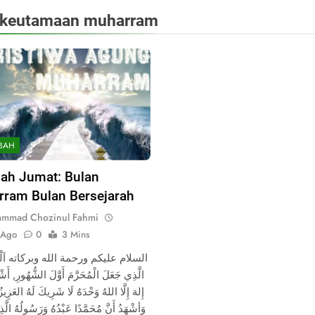
keutamaan muharram
BAH
ah Jumat: Bulan
ram Bulan Bersejarah
mmad Chozinul Fahmi
 Ago
0
3 Mins
السلام عليكم ورحمة الله وبركاته اَلْحَ
الَّذِي جَعَلَ الْمُحَرَّمَ أَوَّلَ الشُّهُورِ, أَشْه
إِلهَ إِلَّا اللهُ وَحْدَهُ لَا شَرِيكَ لَهُ العَزِ,
وَأشْهَدُ أَنَّ مُحَمَّدًا عَبْدُهُ وَرَسُولُهُ الَّذِ