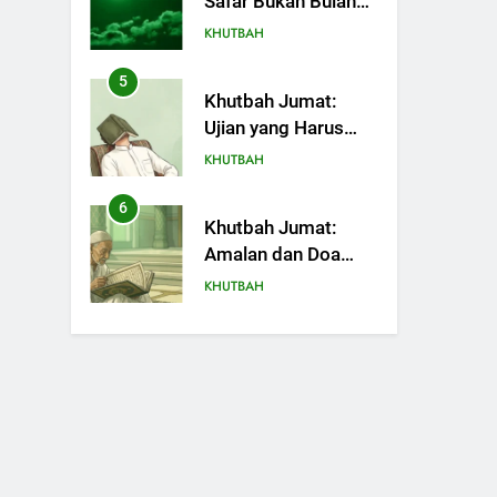
Safar Bukan Bulan
Sial
KHUTBAH
5
Khutbah Jumat:
Ujian yang Harus
Kita Syukuri
KHUTBAH
6
Khutbah Jumat:
Amalan dan Doa
Orang Tua agar
KHUTBAH
Anak di Pondok
Pesantren Sukses
7
Khutbah Jumat:
Dunia Akhirat
Refleksi dari Cerita
Mimbar Rasulullah
KHUTBAH
8
Khutbah Jumat