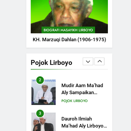
POJOK LIRBOYO
1
Tam-Taman Lirboyo:
MHM dan Ma’had
BIOGRAFI MASAYIKH LIRBOYO
Aly Gelar Koreksian
POJOK LIRBOYO
KH. Marzuqi Dahlan (1906-1975)
Kitab Semester
Ganjil
2
Mudir Aam Ma’had
Aly Sampaikan
Pojok Lirboyo
Pentingnya
POJOK LIRBOYO
Mempelajari Ilmu
Hadis Dalam Acara
3
Dauroh Ilmiah
Dauroh Ilmiah
Ma’had Aly Lirboyo
Bahas Metode
POJOK LIRBOYO
Ahlusunnah dalam
Mengaplikasikan
4
Dauroh Ilmiah &
Hadis Dhaif.
Sanadan Kitab Al-