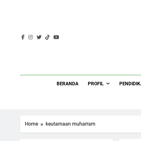
Skip
to
content
Lir
BERANDA
PROFIL
PENDIDI
Home
keutamaan muharram