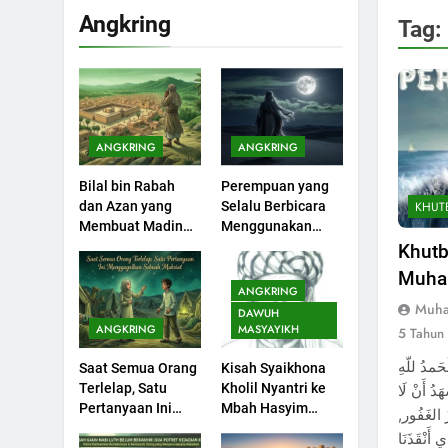
Angkring
Tag:
200
Khutbah Idul Fitri di
Rumah
KHUTBAH
ANGKRING
ANGKRING
201
Bilal bin Rabah
Perempuan yang
Khutbah jumat:
KHUT
dan Azan yang
Selalu Berbicara
Sejarah Seebagai
Membuat Madinah
Menggunakan
Pembangkit Jiwa
KHUTBAH
Menangis
Ayat Al-Quran
Khutb
Muhar
202
ANGKRING
Khutbah Jumat :
Muha
DAWUH
Supaya Amal Bisa
ANGKRING
MASYAYIKH
5 Tahun
Diterima
KHUTBAH
مدُ للّهِ
Saat Semua Orang
Kisah Syaikhona
Terlelap, Satu
Kholil Nyantri ke
َدُ أَنْ لَا
203
Pertanyaan Ini
Mbah Hasyim
يزُ الغَفُور
Khutbah Jumat:
Menggagalkan
Asy’ari
ي أَنْقَذَنَا
Bulan Muharram