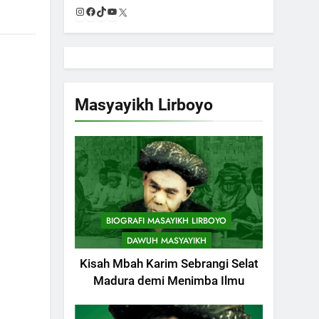
Instagram
Facebook
TikTok
YouTube
X
Masyayikh Lirboyo
BIOGRAFI MASAYIKH LIRBOYO
DAWUH MASYAYIKH
Kisah Mbah Karim Sebrangi Selat
Madura demi Menimba Ilmu